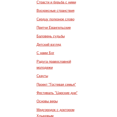
Страсти и борьба с ними
Воскресные странствия
Сердцу полезное слово
Притчи Евангельские
Баловень судьбы
Детский взгляд
С нами Бог
Радуга православной
молодежи
Скауты
Проект "Гостевая семья"
Фестиваль "Царские дни"
Основы веры
Медгородок с доктором
Хлыновым