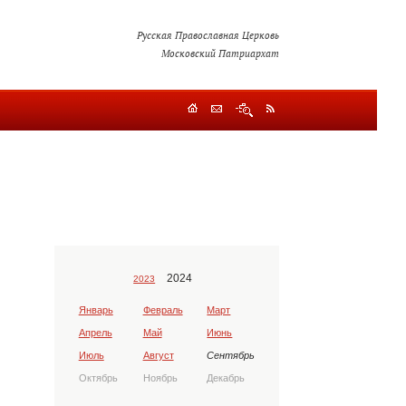
Русская Православная Церковь
Московский Патриархат
2024
2023
Январь
Февраль
Март
Апрель
Май
Июнь
Июль
Август
Сентябрь
Октябрь
Ноябрь
Декабрь