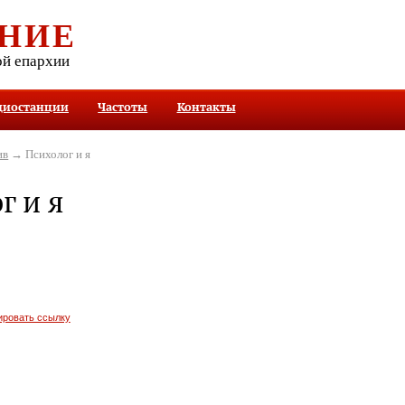
НИЕ
ой епархии
диостанции
Частоты
Контакты
ив
→ Психолог и я
г и я
ировать ссылку