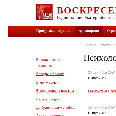
ВОСКРЕСЕ
Радиостанция Екатеринбургск
Программа передач
Аудиоархив
О ра
Главная
→
Аудиоарх
Психоло
Беседы в школе
трезвения
26 сентября 2024
Беседы о Вечном
Выпуск 190
В кругу семьи
Возвращение к истокам
Скачать файл
|
Коп
Гость в студии
19 сентября 2024
Да будет с вами Любовь
Выпуск 189
Дела милосердия