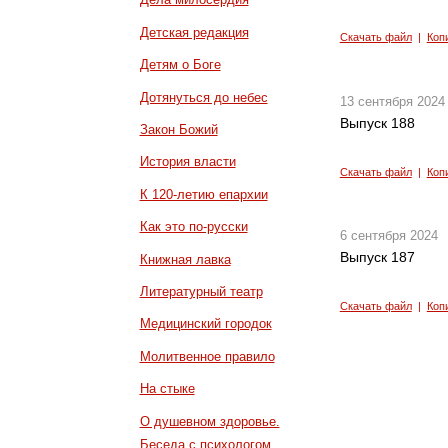
Детская редакция
Скачать файл
|
Коп
Детям о Боге
Дотянуться до небес
13 сентября 2024
Выпуск 188
Закон Божий
История власти
Скачать файл
|
Коп
К 120-летию епархии
Как это по-русски
6 сентября 2024
Выпуск 187
Книжная лавка
Литературный театр
Скачать файл
|
Коп
Медицинский городок
Молитвенное правило
На стыке
О душевном здоровье.
Беседа с психологом