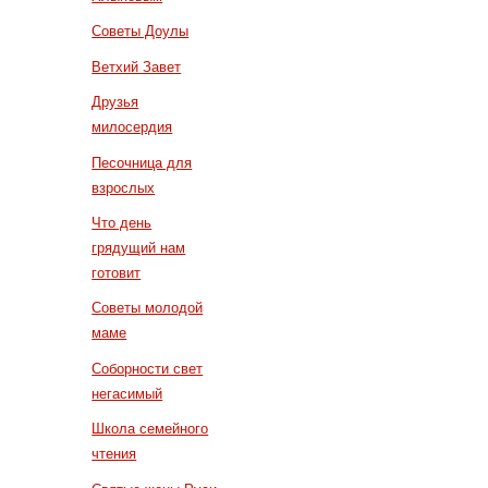
Советы Доулы
Ветхий Завет
Друзья
милосердия
Песочница для
взрослых
Что день
грядущий нам
готовит
Советы молодой
маме
Соборности свет
негасимый
Школа семейного
чтения