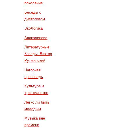
поколение
Беседы с
диетологом
ЭкоЛогика
Апокалипсис
Литературные
беседы. Виктор
Рутминский
Нагорная
проповедь
Культура и
христианство
Легко ли быть
молодым
Музыка вне
времени