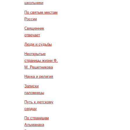
школьники
По святым местам
России
Священник
отвечает
Люди и судьбы
Неоткрытые
страницы жизни Ф.
М. Решетникова
Наука и религия
Записки
паломницы
Путь к детскому
сердцу
По страницам
Альманаха