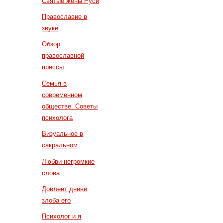
Святые жены Руси
Православие в
звуке
Обзор
православной
прессы
Семья в
современном
обществе. Советы
психолога
Визуальное в
сакральном
Любви негромкие
слова
Довлеет дневи
злоба его
Психолог и я