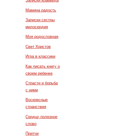
Записки краеведа
Мамина радость
Записки сестры
милосердия
Моя родословная
Свет Христов
Игра в классики
Как писать книгу о
своем ребенке
Страсти и борьба
с ними
Воскресные
странствия
Сердцу полезное
слово
Притчи