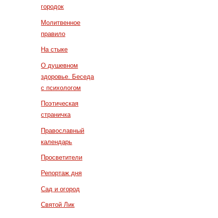
городок
Молитвенное
правило
На стыке
О душевном
здоровье. Беседа
с психологом
Поэтическая
страничка
Православный
календарь
Просветители
Репортаж дня
Сад и огород
Святой Лик