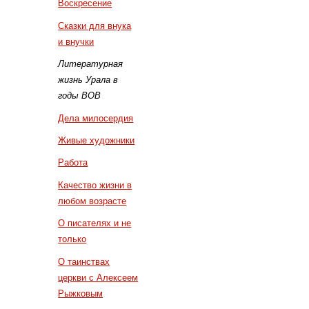
Воскресение
Сказки для внука
и внучки
Литературная
жизнь Урала в
годы ВОВ
Дела милосердия
Живые художники
Работа
Качество жизни в
любом возрасте
О писателях и не
только
О таинствах
церкви с Алексеем
Рыжковым