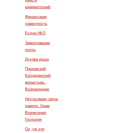
Кино и
кинематограф
Финансовая
грамотность
Будни НКО
Замолчавшие
поэты
Духова роща
Покровский
Колчеданский
монастырь.
Возрождение
Неугасимая свеча
памяти. Храм
Вознесения
Господня
Ох, уж эти