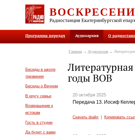
ВОСКРЕСЕН
Радиостанция Екатеринбургской епар
Программа передач
Аудиоархив
О радиостан
Главная
→
Аудиоархив
→ Литературна
Литературная 
Беседы в школе
годы ВОВ
трезвения
Беседы о Вечном
20 октября 2025
В кругу семьи
Передача 13. Иосиф Келле
Возвращение к
истокам
Скачать файл
|
Копировать ссы
Гость в студии
Да будет с вами