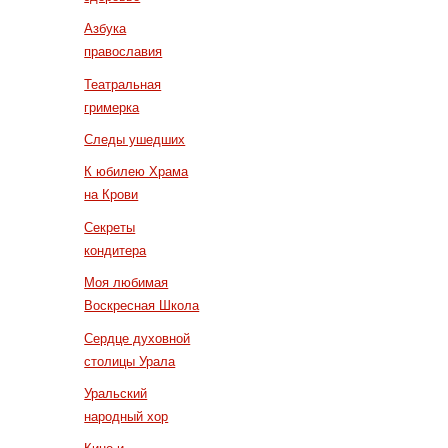
Азбука
православия
Театральная
гримерка
Следы ушедших
К юбилею Храма
на Крови
Секреты
кондитера
Моя любимая
Воскресная Школа
Сердце духовной
столицы Урала
Уральский
народный хор