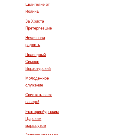
Евангелие от
Иоанна
За Христа
Претерпевшие
Нечаянная
радость
Праведный
Симеон
Верхотурский
Молодежное
служение
Свистать всех
наверх!
Екатеринбургским
Царским
маршрутом