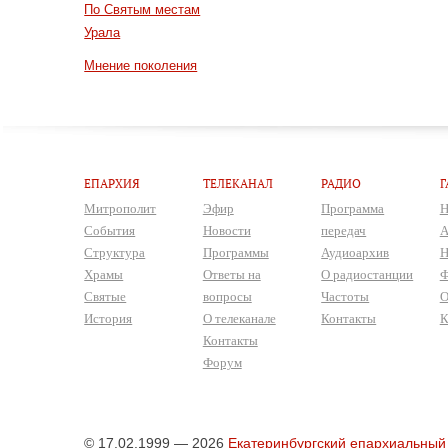
По Святым местам
Урала
Мнение поколения
ЕПАРХИЯ
ТЕЛЕКАНАЛ
РАДИО
Г
Митрополит
Эфир
Программа
Н
События
Новости
передач
А
Структура
Программы
Аудиоархив
Н
Храмы
Ответы на
О радиостанции
Ф
Святые
вопросы
Частоты
О
История
О телеканале
Контакты
К
Контакты
Форум
© 17.02.1999 — 2026
Екатеринбургский епархиальный