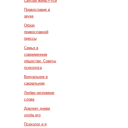
Святые жены Руси
Православие в
звуке
Обзор
православной
прессы
Семья в
современном
обществе. Советы
психолога
Визуальное в
сакральном
Любви негромкие
слова
Довлеет дневи
злоба его
Психолог и я