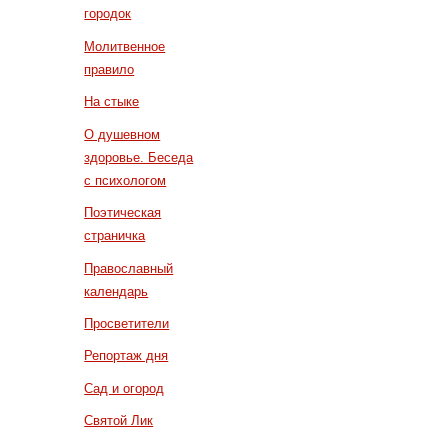
городок
Молитвенное
правило
На стыке
О душевном
здоровье. Беседа
с психологом
Поэтическая
страничка
Православный
календарь
Просветители
Репортаж дня
Сад и огород
Святой Лик