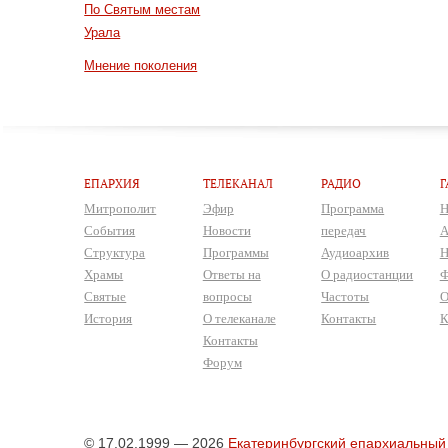
По Святым местам
Урала
Мнение поколения
ЕПАРХИЯ
ТЕЛЕКАНАЛ
РАДИО
Г
Митрополит
Эфир
Программа
Н
События
Новости
передач
А
Структура
Программы
Аудиоархив
Н
Храмы
Ответы на
О радиостанции
Ф
Святые
вопросы
Частоты
О
История
О телеканале
Контакты
К
Контакты
Форум
© 17.02.1999 — 2026
Екатеринбургский епархиальный