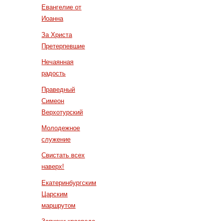
Евангелие от
Иоанна
За Христа
Претерпевшие
Нечаянная
радость
Праведный
Симеон
Верхотурский
Молодежное
служение
Свистать всех
наверх!
Екатеринбургским
Царским
маршрутом