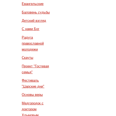
Евангельские
Баловень судьбы
Детский взгляд
С нами Бог
Радуга
православной
молодежи
Скауты
Проект "Гостевая
семья"
Фестиваль
"Царские дни"
Основы веры
Медгородок с
доктором
Хлыновым