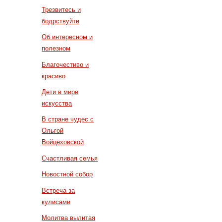
Трезвитесь и
бодрствуйте
Об интересном и
полезном
Благочестиво и
красиво
Дети в мире
искусства
В стране чудес с
Ольгой
Войцеховской
Счастливая семья
Новостной собор
Встреча за
кулисами
Молитва вылитая