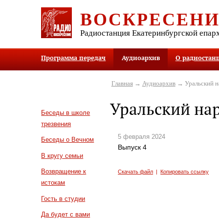
ВОСКРЕСЕН
Радиостанция Екатеринбургской епар
Программа передач
Аудиоархив
О радиостан
Главная
→
Аудиоархив
→ Уральский н
Уральский на
Беседы в школе
трезвения
5 февраля 2024
Беседы о Вечном
Выпуск 4
В кругу семьи
Возвращение к
Скачать файл
|
Копировать ссылку
истокам
Гость в студии
Да будет с вами