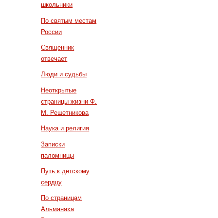
школьники
По святым местам
России
Священник
отвечает
Люди и судьбы
Неоткрытые
страницы жизни Ф.
М. Решетникова
Наука и религия
Записки
паломницы
Путь к детскому
сердцу
По страницам
Альманаха