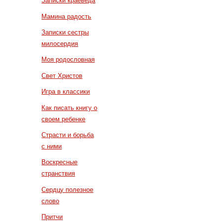
Записки краеведа
Мамина радость
Записки сестры
милосердия
Моя родословная
Свет Христов
Игра в классики
Как писать книгу о
своем ребенке
Страсти и борьба
с ними
Воскресные
странствия
Сердцу полезное
слово
Притчи