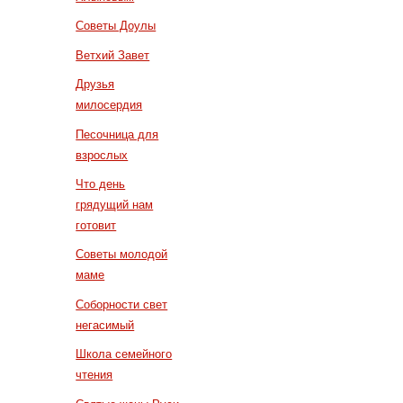
Советы Доулы
Ветхий Завет
Друзья
милосердия
Песочница для
взрослых
Что день
грядущий нам
готовит
Советы молодой
маме
Соборности свет
негасимый
Школа семейного
чтения