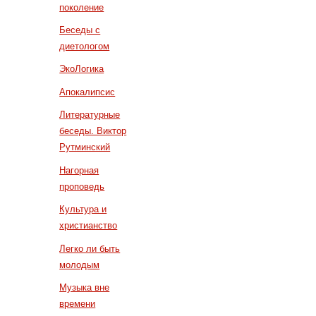
поколение
Беседы с
диетологом
ЭкоЛогика
Апокалипсис
Литературные
беседы. Виктор
Рутминский
Нагорная
проповедь
Культура и
христианство
Легко ли быть
молодым
Музыка вне
времени