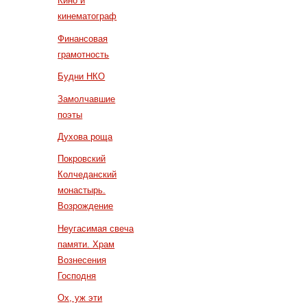
Кино и
кинематограф
Финансовая
грамотность
Будни НКО
Замолчавшие
поэты
Духова роща
Покровский
Колчеданский
монастырь.
Возрождение
Неугасимая свеча
памяти. Храм
Вознесения
Господня
Ох, уж эти