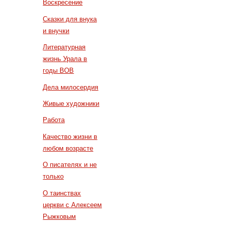
Воскресение
Сказки для внука
и внучки
Литературная
жизнь Урала в
годы ВОВ
Дела милосердия
Живые художники
Работа
Качество жизни в
любом возрасте
О писателях и не
только
О таинствах
церкви с Алексеем
Рыжковым