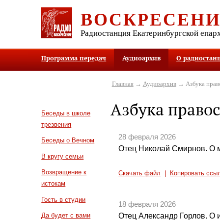
ВОСКРЕСЕН
Радиостанция Екатеринбургской епар
Программа передач
Аудиоархив
О радиостан
Главная
→
Аудиоархив
→ Азбука прав
Азбука право
Беседы в школе
трезвения
28 февраля 2026
Беседы о Вечном
Отец Николай Смирнов. О 
В кругу семьи
Возвращение к
Скачать файл
|
Копировать ссы
истокам
Гость в студии
18 февраля 2026
Отец Александр Горлов. О
Да будет с вами