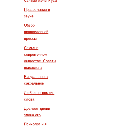
Святые жены Руси
Православие в
звуке
Обзор
православной
прессы
Семья в
современном
обществе. Советы
психолога
Визуальное в
сакральном
Любви негромкие
слова
Довлеет дневи
злоба его
Психолог и я