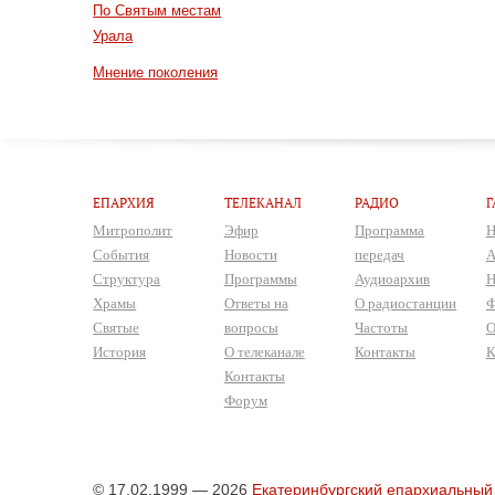
По Святым местам
Урала
Мнение поколения
ЕПАРХИЯ
ТЕЛЕКАНАЛ
РАДИО
Г
Митрополит
Эфир
Программа
Н
События
Новости
передач
А
Структура
Программы
Аудиоархив
Н
Храмы
Ответы на
О радиостанции
Ф
Святые
вопросы
Частоты
О
История
О телеканале
Контакты
К
Контакты
Форум
© 17.02.1999 — 2026
Екатеринбургский епархиальный