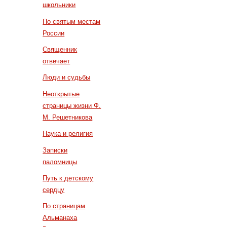
школьники
По святым местам
России
Священник
отвечает
Люди и судьбы
Неоткрытые
страницы жизни Ф.
М. Решетникова
Наука и религия
Записки
паломницы
Путь к детскому
сердцу
По страницам
Альманаха