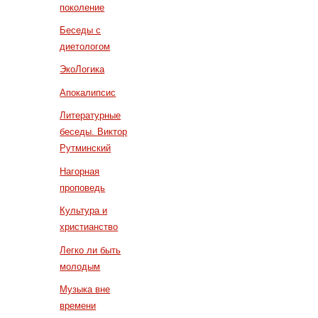
поколение
Беседы с
диетологом
ЭкоЛогика
Апокалипсис
Литературные
беседы. Виктор
Рутминский
Нагорная
проповедь
Культура и
христианство
Легко ли быть
молодым
Музыка вне
времени