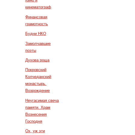
Кино и
кинематограф
Финансовая
грамотность
Будни НКО
Замолчавшие
поэты
Духова роща
Покровский
Колчеданский
монастырь.
Возрождение
Неугасимая свеча
памяти. Храм
Вознесения
Господня
Ох, уж эти