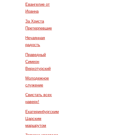
Евангелие от
Иоанна
За Христа
Претерпевшие
Нечаянная
радость
Праведный
Симеон
Верхотурский
Молодежное
служение
Свистать всех
наверх!
Екатеринбургским
Царским
маршрутом