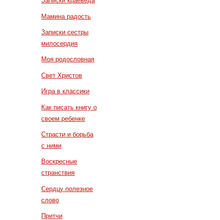
Записки краеведа
Мамина радость
Записки сестры
милосердия
Моя родословная
Свет Христов
Игра в классики
Как писать книгу о
своем ребенке
Страсти и борьба
с ними
Воскресные
странствия
Сердцу полезное
слово
Притчи