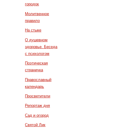
городок
Молитвенное
правило
На стыке
О душевном
здоровье. Беседа
с психологом
Поэтическая
страничка
Православный
календарь
Просветители
Репортаж дня
Сад и огород
Святой Лик