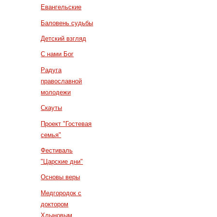
Евангельские
Баловень судьбы
Детский взгляд
С нами Бог
Радуга
православной
молодежи
Скауты
Проект "Гостевая
семья"
Фестиваль
"Царские дни"
Основы веры
Медгородок с
доктором
Хлыновым