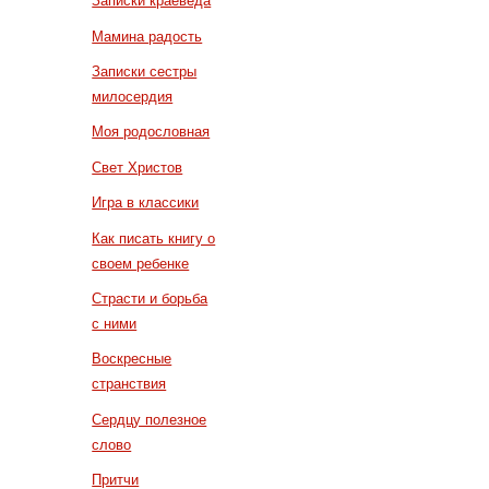
Записки краеведа
Мамина радость
Записки сестры
милосердия
Моя родословная
Свет Христов
Игра в классики
Как писать книгу о
своем ребенке
Страсти и борьба
с ними
Воскресные
странствия
Сердцу полезное
слово
Притчи