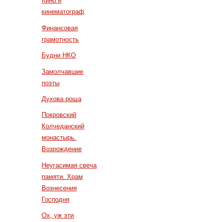
Кино и
кинематограф
Финансовая
грамотность
Будни НКО
Замолчавшие
поэты
Духова роща
Покровский
Колчеданский
монастырь.
Возрождение
Неугасимая свеча
памяти. Храм
Вознесения
Господня
Ох, уж эти