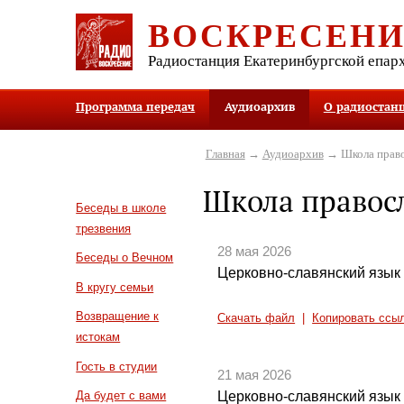
ВОСКРЕСЕН
Радиостанция Екатеринбургской епар
Программа передач
Аудиоархив
О радиостан
Главная
→
Аудиоархив
→ Школа право
Школа правос
Беседы в школе
трезвения
28 мая 2026
Беседы о Вечном
Церковно-славянский язык 
В кругу семьи
Возвращение к
Скачать файл
|
Копировать ссы
истокам
Гость в студии
21 мая 2026
Церковно-славянский язык 
Да будет с вами