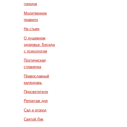
городок
Молитвенное
правило
На стыке
О душевном
здоровье. Беседа
с психологом
Поэтическая
страничка
Православный
календарь
Просветители
Репортаж дня
Сад и огород
Святой Лик