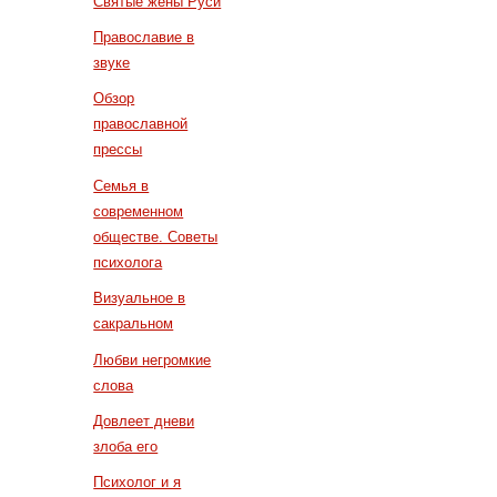
Святые жены Руси
Православие в
звуке
Обзор
православной
прессы
Семья в
современном
обществе. Советы
психолога
Визуальное в
сакральном
Любви негромкие
слова
Довлеет дневи
злоба его
Психолог и я