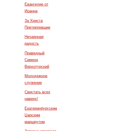
Евангелие от
Иоанна
За Христа
Претерпевшие
Нечаянная
радость
Праведный
Симеон
Верхотурский
Молодежное
служение
Свистать всех
наверх!
Екатеринбургским
Царским
маршрутом