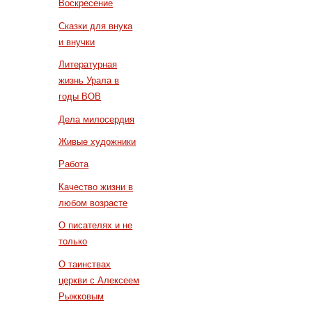
Воскресение
Сказки для внука
и внучки
Литературная
жизнь Урала в
годы ВОВ
Дела милосердия
Живые художники
Работа
Качество жизни в
любом возрасте
О писателях и не
только
О таинствах
церкви с Алексеем
Рыжковым