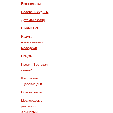
Евангельские
Баловень судьбы
Детский взгляд
С нами Бог
Радуга
православной
молодежи
Скауты
Проект "Гостевая
семья"
Фестиваль
"Царские дни"
Основы веры
Медгородок с
доктором
Хлыновым