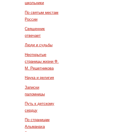
школьники
По святым местам
России
Священник
отвечает
Люди и судьбы
Неоткрытые
страницы жизни Ф.
М. Решетникова
Наука и религия
Записки
паломницы
Путь к детскому
сердцу
По страницам
Альманаха