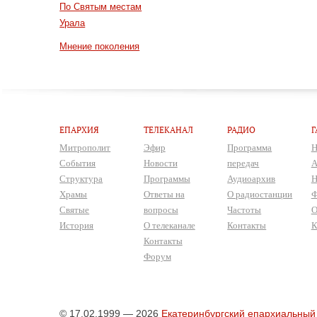
По Святым местам
Урала
Мнение поколения
ЕПАРХИЯ
ТЕЛЕКАНАЛ
РАДИО
Г
Митрополит
Эфир
Программа
Н
События
Новости
передач
А
Структура
Программы
Аудиоархив
Н
Храмы
Ответы на
О радиостанции
Ф
Святые
вопросы
Частоты
О
История
О телеканале
Контакты
К
Контакты
Форум
© 17.02.1999 — 2026
Екатеринбургский епархиальный