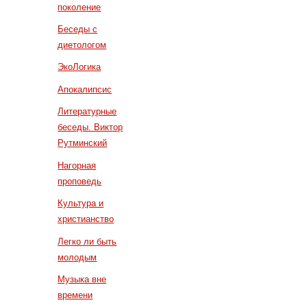
поколение
Беседы с
диетологом
ЭкоЛогика
Апокалипсис
Литературные
беседы. Виктор
Рутминский
Нагорная
проповедь
Культура и
христианство
Легко ли быть
молодым
Музыка вне
времени