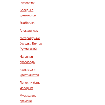
поколение
Беседы с
диетологом
ЭкоЛогика
Апокалипсис
Литературные
беседы. Виктор
Рутминский
Нагорная
проповедь
Культура и
христианство
Легко ли быть
молодым
Музыка вне
времени