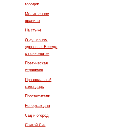
городок
Молитвенное
правило
На стыке
О душевном
здоровье. Беседа
с психологом
Поэтическая
страничка
Православный
календарь
Просветители
Репортаж дня
Сад и огород
Святой Лик