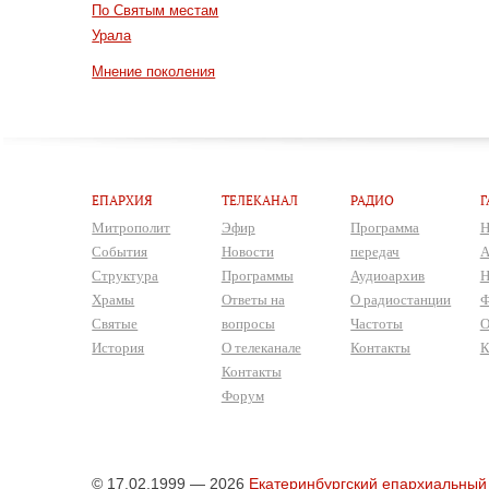
По Святым местам
Урала
Мнение поколения
ЕПАРХИЯ
ТЕЛЕКАНАЛ
РАДИО
Г
Митрополит
Эфир
Программа
Н
События
Новости
передач
А
Структура
Программы
Аудиоархив
Н
Храмы
Ответы на
О радиостанции
Ф
Святые
вопросы
Частоты
О
История
О телеканале
Контакты
К
Контакты
Форум
© 17.02.1999 — 2026
Екатеринбургский епархиальный