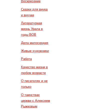
Воскресение
Сказки для внука
и внучки
Литературная
жизнь Урала в
годы ВОВ
Дела милосердия
Живые художники
Работа
Качество жизни в
любом возрасте
О писателях и не
только
О таинствах
церкви с Алексеем
Рыжковым