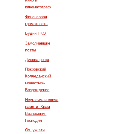
Кино и
кинематограф
Финансовая
грамотность
Будни НКО
Замолчавшие
поэты
Духова роща
Покровский
Колчеданский
монастырь.
Возрождение
Неугасимая свеча
памяти. Храм
Вознесения
Господня
Ох, уж эти