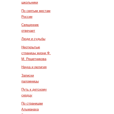
школьники
По святым местам
России
Священник
отвечает
Люди и судьбы
Неоткрытые
страницы жизни Ф.
М. Решетникова
Наука и религия
Записки
паломницы
Путь к детскому
сердцу
По страницам
Альманаха