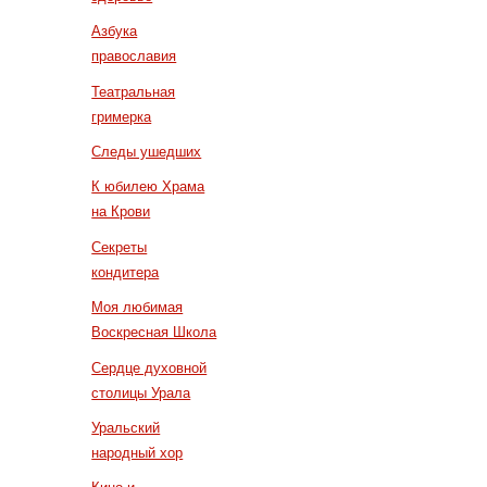
Азбука
православия
Театральная
гримерка
Следы ушедших
К юбилею Храма
на Крови
Секреты
кондитера
Моя любимая
Воскресная Школа
Сердце духовной
столицы Урала
Уральский
народный хор