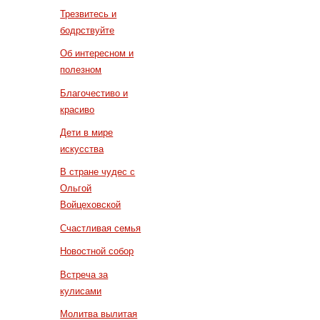
Трезвитесь и
бодрствуйте
Об интересном и
полезном
Благочестиво и
красиво
Дети в мире
искусства
В стране чудес с
Ольгой
Войцеховской
Счастливая семья
Новостной собор
Встреча за
кулисами
Молитва вылитая