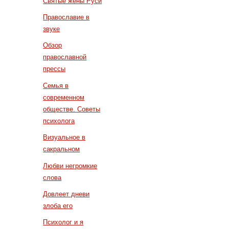
Святые жены Руси
Православие в
звуке
Обзор
православной
прессы
Семья в
современном
обществе. Советы
психолога
Визуальное в
сакральном
Любви негромкие
слова
Довлеет дневи
злоба его
Психолог и я