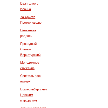
Евангелие от
Иоанна
За Христа
Претерпевшие
Нечаянная
радость
Праведный
Симеон
Верхотурский
Молодежное
служение
Свистать всех
наверх!
Екатеринбургским
Царским
маршрутом