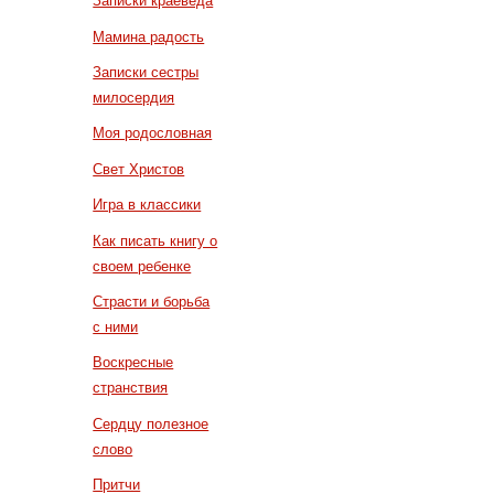
Записки краеведа
Мамина радость
Записки сестры
милосердия
Моя родословная
Свет Христов
Игра в классики
Как писать книгу о
своем ребенке
Страсти и борьба
с ними
Воскресные
странствия
Сердцу полезное
слово
Притчи