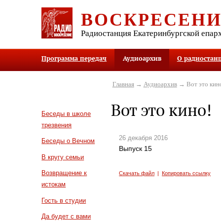
ВОСКРЕСЕН
Радиостанция Екатеринбургской епар
Программа передач
Аудиоархив
О радиостан
Главная
→
Аудиоархив
→ Вот это кин
Вот это кино!
Беседы в школе
трезвения
26 декабря 2016
Беседы о Вечном
Выпуск 15
В кругу семьи
Возвращение к
Скачать файл
|
Копировать ссылку
истокам
Гость в студии
Да будет с вами