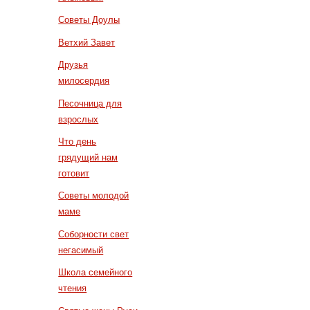
Советы Доулы
Ветхий Завет
Друзья
милосердия
Песочница для
взрослых
Что день
грядущий нам
готовит
Советы молодой
маме
Соборности свет
негасимый
Школа семейного
чтения