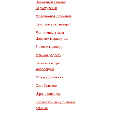
Праведный Симеон
Верхотурский
Молодежное служение
Свистать всех наверх!
Екатеринбургским
Царским маршрутом
Записки краеведа
Мамина радость
Записки сестры
милосердия
Моя родословная
Свет Христов
Игра в классики
Как писать книгу о своем
ребенке