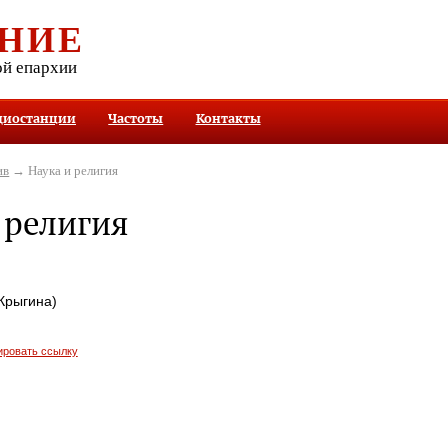
НИЕ
ой епархии
диостанции
Частоты
Контакты
ив
→ Наука и религия
 религия
Крыгина)
ировать ссылку