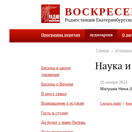
ВОСКРЕСЕ
Радиостанция Екатеринбургск
Программа передач
Аудиоархив
О ра
Главная
→
Аудиоарх
Наука и
Беседы в школе
трезвения
25 ноября 2024
Беседы о Вечном
Матушка Нина (
В кругу семьи
Возвращение к истокам
Скачать файл
|
Коп
Гость в студии
Да будет с вами Любовь
Дела милосердия