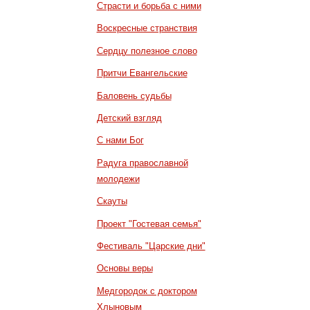
Страсти и борьба с ними
Воскресные странствия
Сердцу полезное слово
Притчи Евангельские
Баловень судьбы
Детский взгляд
С нами Бог
Радуга православной
молодежи
Скауты
Проект "Гостевая семья"
Фестиваль "Царские дни"
Основы веры
Медгородок с доктором
Хлыновым