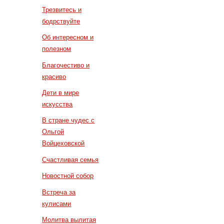
Трезвитесь и
бодрствуйте
Об интересном и
полезном
Благочестиво и
красиво
Дети в мире
искусства
В стране чудес с
Ольгой
Войцеховской
Счастливая семья
Новостной собор
Встреча за
кулисами
Молитва вылитая