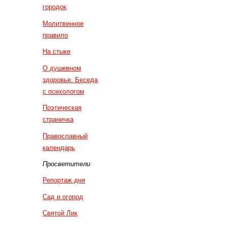
городок
Молитвенное
правило
На стыке
О душевном
здоровье. Беседа
с психологом
Поэтическая
страничка
Православный
календарь
Просветители
Репортаж дня
Сад и огород
Святой Лик