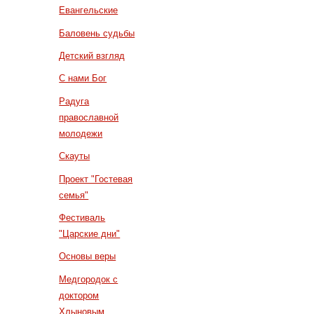
Евангельские
Баловень судьбы
Детский взгляд
С нами Бог
Радуга
православной
молодежи
Скауты
Проект "Гостевая
семья"
Фестиваль
"Царские дни"
Основы веры
Медгородок с
доктором
Хлыновым