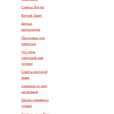
Советы Доулы
Ветхий Завет
Друзья
милосердия
Песочница для
взрослых
Что день
грядущий нам
готовит
Советы молодой
маме
Соборности свет
негасимый
Школа семейного
чтения