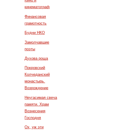
Кино и
кинематограф
Финансовая
грамотность
Будни НКО
Замолчавшие
поэты
Духова роща
Покровский
Колчеданский
монастырь.
Возрождение
Неугасимая свеча
памяти. Храм
Вознесения
Господня
Ох, уж эти