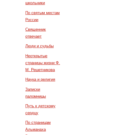
школьники
По святым местам
России
Священник
отвечает
Люди и судьбы
Неоткрытые
страницы жизни Ф.
М. Решетникова
Наука и религия
Записки
паломницы
Путь к детскому
сердцу
По страницам
Альманаха