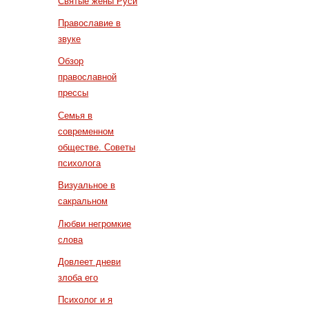
Святые жены Руси
Православие в
звуке
Обзор
православной
прессы
Семья в
современном
обществе. Советы
психолога
Визуальное в
сакральном
Любви негромкие
слова
Довлеет дневи
злоба его
Психолог и я