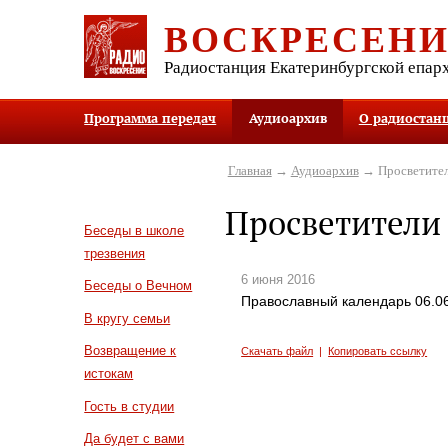
ВОСКРЕСЕН
Радиостанция Екатеринбургской епар
Программа передач
Аудиоархив
О радиостан
Главная
→
Аудиоархив
→ Просветите
Просветители
Беседы в школе
трезвения
6 июня 2016
Беседы о Вечном
Православный календарь 06.0
В кругу семьи
Возвращение к
Скачать файл
|
Копировать ссылку
истокам
Гость в студии
Да будет с вами