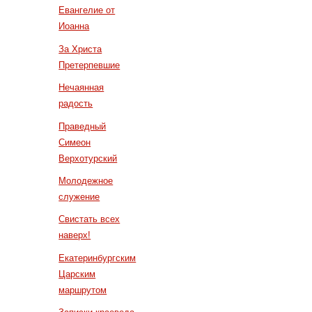
Евангелие от
Иоанна
За Христа
Претерпевшие
Нечаянная
радость
Праведный
Симеон
Верхотурский
Молодежное
служение
Свистать всех
наверх!
Екатеринбургским
Царским
маршрутом