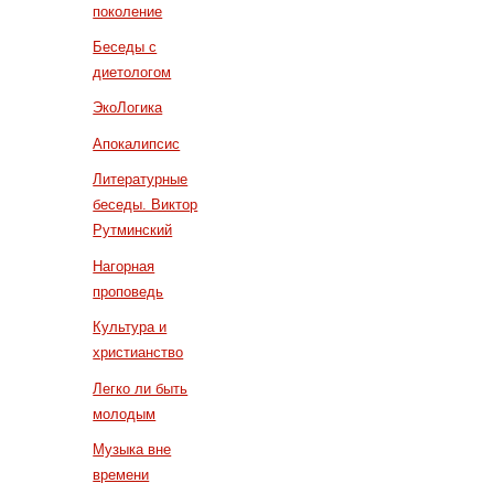
поколение
Беседы с
диетологом
ЭкоЛогика
Апокалипсис
Литературные
беседы. Виктор
Рутминский
Нагорная
проповедь
Культура и
христианство
Легко ли быть
молодым
Музыка вне
времени