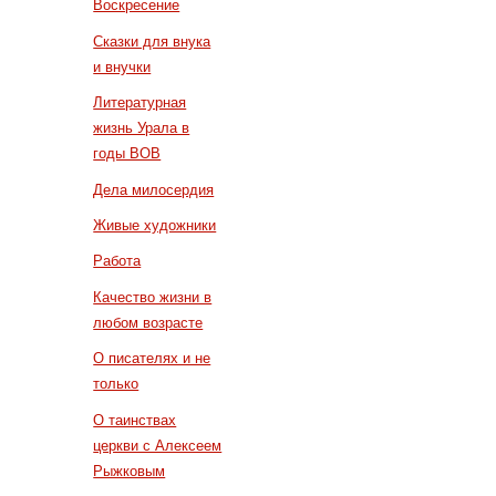
Воскресение
Сказки для внука
и внучки
Литературная
жизнь Урала в
годы ВОВ
Дела милосердия
Живые художники
Работа
Качество жизни в
любом возрасте
О писателях и не
только
О таинствах
церкви с Алексеем
Рыжковым