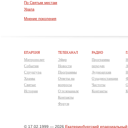
По Святым местам
Урала
Мнение поколения
ЕПАРХИЯ
ТЕЛЕКАНАЛ
РАДИО
Г
Митрополит
Эфир
Программа
Н
События
Новости
передач
А
Структура
Программы
Аудиоархив
Н
Храмы
Ответы на
О радиостанции
Ф
Святые
вопросы
Частоты
О
История
О телеканале
Контакты
К
Контакты
Форум
© 17.02.1999 — 2026
Екатеринбургский епархиальный