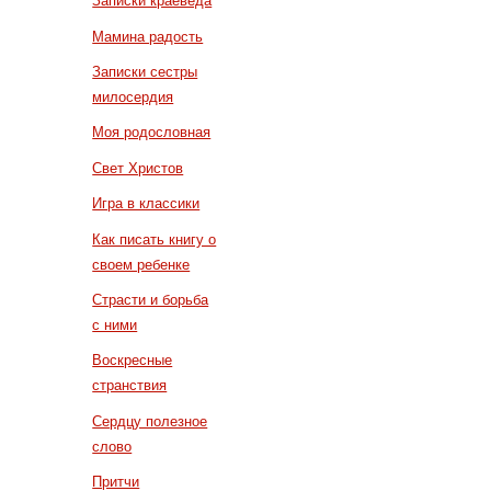
Записки краеведа
Мамина радость
Записки сестры
милосердия
Моя родословная
Свет Христов
Игра в классики
Как писать книгу о
своем ребенке
Страсти и борьба
с ними
Воскресные
странствия
Сердцу полезное
слово
Притчи