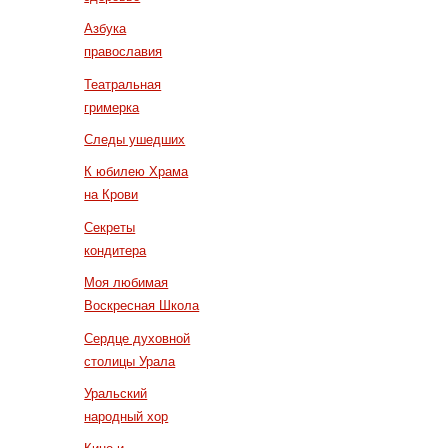
Азбука
православия
Театральная
гримерка
Следы ушедших
К юбилею Храма
на Крови
Секреты
кондитера
Моя любимая
Воскресная Школа
Сердце духовной
столицы Урала
Уральский
народный хор