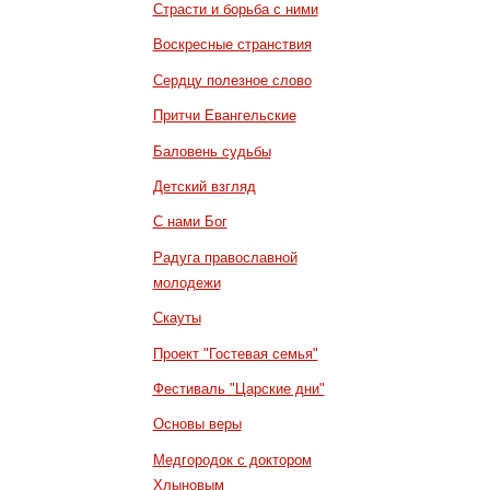
Страсти и борьба с ними
Воскресные странствия
Сердцу полезное слово
Притчи Евангельские
Баловень судьбы
Детский взгляд
С нами Бог
Радуга православной
молодежи
Скауты
Проект "Гостевая семья"
Фестиваль "Царские дни"
Основы веры
Медгородок с доктором
Хлыновым