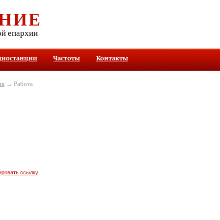
НИЕ
ой епархии
диостанции
Частоты
Контакты
ив
→ Работа
ировать ссылку