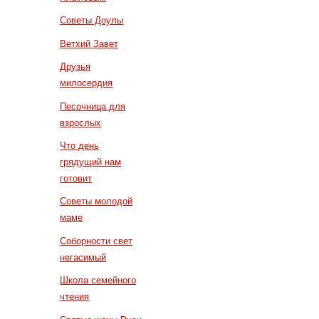
Советы Доулы
Ветхий Завет
Друзья
милосердия
Песочница для
взрослых
Что день
грядущий нам
готовит
Советы молодой
маме
Соборности свет
негасимый
Школа семейного
чтения