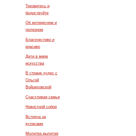
Трезвитесь и
бодрствуйте
Об интересном и
полезном
Благочестиво и
красиво
Дети в мире
искусства
В стране чудес с
Ольгой
Войцеховской
Счастливая семья
Новостной собор
Встреча за
кулисами
Молитва вылитая