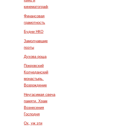
Кино и
кинематограф
Финансовая
грамотность
Будни НКО
Замолчавшие
поэты
Духова роща
Покровский
Колчеданский
монастырь.
Возрождение
Неугасимая свеча
памяти. Храм
Вознесения
Господня
Ох, уж эти