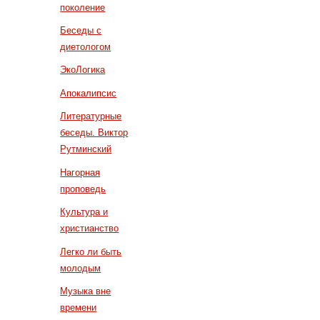
поколение
Беседы с
диетологом
ЭкоЛогика
Апокалипсис
Литературные
беседы. Виктор
Рутминский
Нагорная
проповедь
Культура и
христианство
Легко ли быть
молодым
Музыка вне
времени