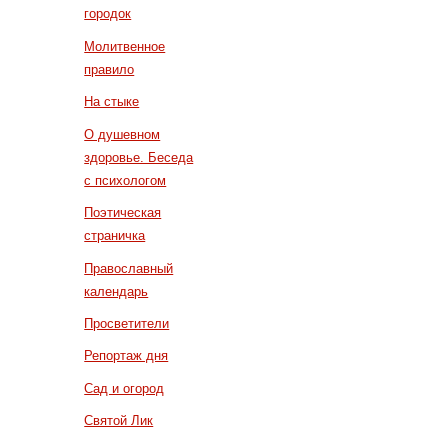
городок
Молитвенное
правило
На стыке
О душевном
здоровье. Беседа
с психологом
Поэтическая
страничка
Православный
календарь
Просветители
Репортаж дня
Сад и огород
Святой Лик