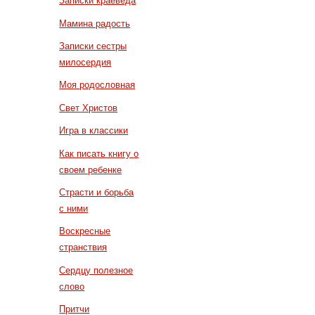
Записки краеведа
Мамина радость
Записки сестры
милосердия
Моя родословная
Свет Христов
Игра в классики
Как писать книгу о
своем ребенке
Страсти и борьба
с ними
Воскресные
странствия
Сердцу полезное
слово
Притчи