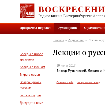
ВОСКРЕСЕН
Радиостанция Екатеринбургской епар
Программа передач
Аудиоархив
О радиостан
Главная
→
Аудиоархив
→ Лекции о ру
Лекции о русс
Беседы в школе
трезвения
19 июня 2017
Беседы о Вечном
Виктор Рутминский. Лекция о Ф
В кругу семьи
Возвращение к
Скачать файл
|
Копировать ссылку
истокам
Гость в студии
Да будет с вами