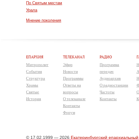
По Святым местам
Урала
Мнение поколения
ЕПАРХИЯ
ТЕЛЕКАНАЛ
РАДИО
Г
Митрополит
Эфир
Программа
Н
События
Новости
передач
А
Структура
Программы
Аудиоархив
Н
Храмы
Ответы на
О радиостанции
Ф
Святые
вопросы
Частоты
О
История
О телеканале
Контакты
К
Контакты
Форум
© 17.02.1999 — 2026
Екатеринбургский епархиальный