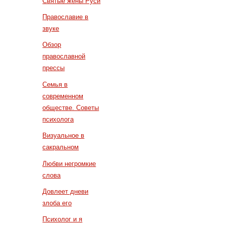
Святые жены Руси
Православие в
звуке
Обзор
православной
прессы
Семья в
современном
обществе. Советы
психолога
Визуальное в
сакральном
Любви негромкие
слова
Довлеет дневи
злоба его
Психолог и я