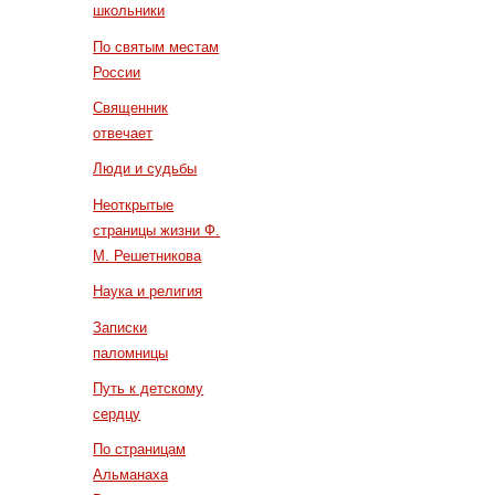
школьники
По святым местам
России
Священник
отвечает
Люди и судьбы
Неоткрытые
страницы жизни Ф.
М. Решетникова
Наука и религия
Записки
паломницы
Путь к детскому
сердцу
По страницам
Альманаха