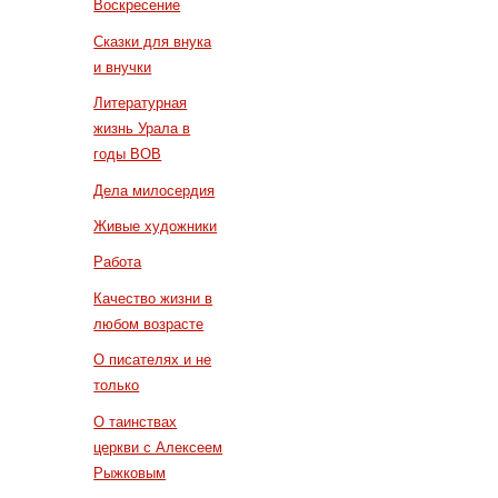
Воскресение
Сказки для внука
и внучки
Литературная
жизнь Урала в
годы ВОВ
Дела милосердия
Живые художники
Работа
Качество жизни в
любом возрасте
О писателях и не
только
О таинствах
церкви с Алексеем
Рыжковым