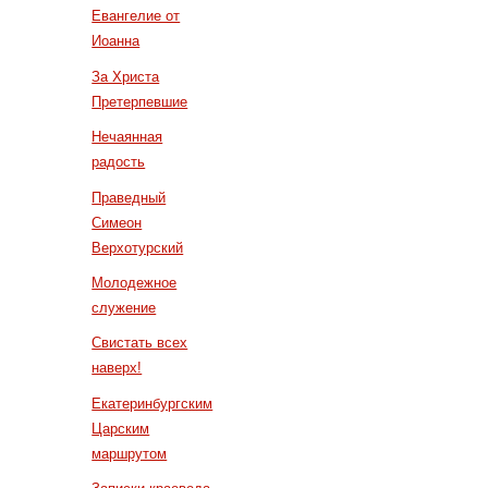
Евангелие от
Иоанна
За Христа
Претерпевшие
Нечаянная
радость
Праведный
Симеон
Верхотурский
Молодежное
служение
Свистать всех
наверх!
Екатеринбургским
Царским
маршрутом