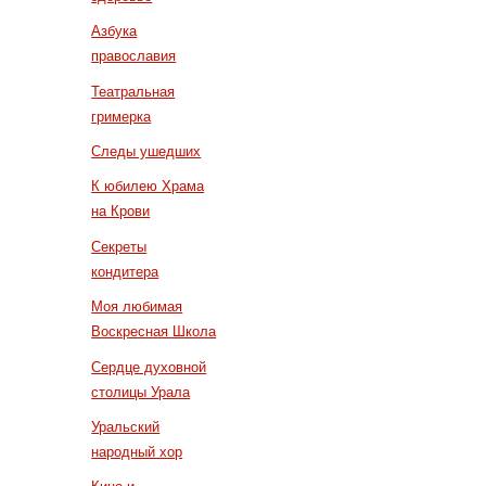
Азбука
православия
Театральная
гримерка
Следы ушедших
К юбилею Храма
на Крови
Секреты
кондитера
Моя любимая
Воскресная Школа
Сердце духовной
столицы Урала
Уральский
народный хор