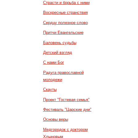
Страсти и борьба с ними
Воскресные странствия
Сердцу полезное слово
Притчи Евангельские
Баловень судьбы
Детский взгляд
С нами Бог
Радуга православной
молодежи
Скауты
Проект "Гостевая семья"
Фестиваль "Царские дни"
Основы веры
Медгородок с доктором
Хлыновым