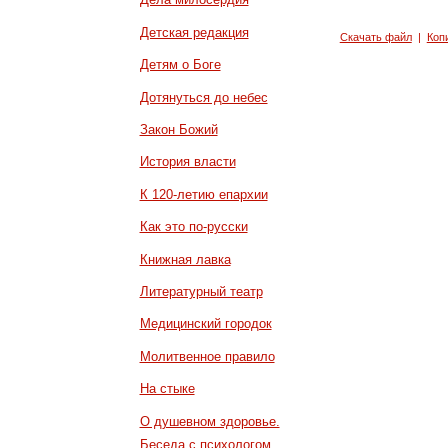
Детская редакция
Скачать файл
|
Коп
Детям о Боге
Дотянуться до небес
Закон Божий
История власти
К 120-летию епархии
Как это по-русски
Книжная лавка
Литературный театр
Медицинский городок
Молитвенное правило
На стыке
О душевном здоровье.
Беседа с психологом