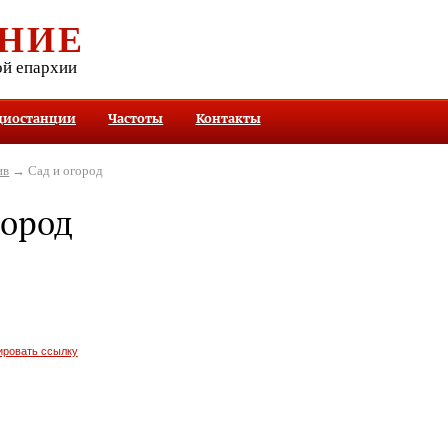
НИЕ
ой епархии
диостанции
Частоты
Контакты
ив
→ Сад и огород
город
ировать ссылку