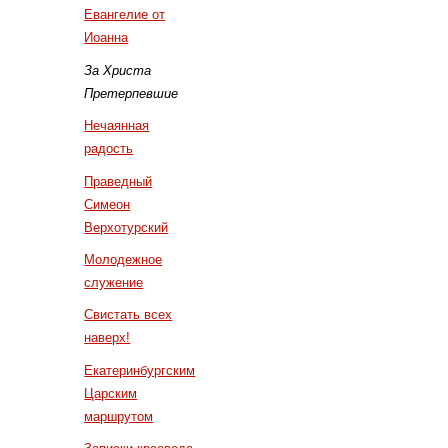
Евангелие от
Иоанна
За Христа
Претерпевшие
Нечаянная
радость
Праведный
Симеон
Верхотурский
Молодежное
служение
Свистать всех
наверх!
Екатеринбургским
Царским
маршрутом