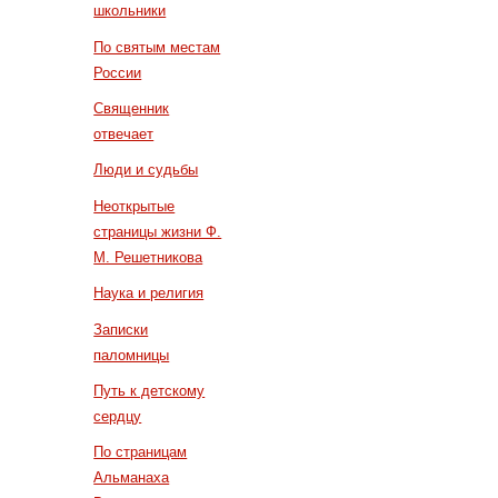
школьники
По святым местам
России
Священник
отвечает
Люди и судьбы
Неоткрытые
страницы жизни Ф.
М. Решетникова
Наука и религия
Записки
паломницы
Путь к детскому
сердцу
По страницам
Альманаха