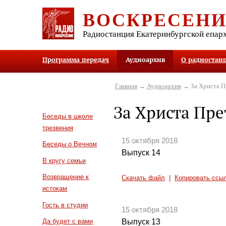
ВОСКРЕСЕН
Радиостанция Екатеринбургской епар
Программа передач
Аудиоархив
О радиостан
Главная
→
Аудиоархив
→ За Христа П
За Христа Пр
Беседы в школе
трезвения
15 октября 2018
Беседы о Вечном
Выпуск 14
В кругу семьи
Возвращение к
Скачать файл
|
Копировать ссы
истокам
Гость в студии
15 октября 2018
Выпуск 13
Да будет с вами