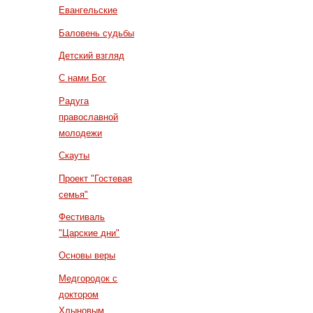
Евангельские
Баловень судьбы
Детский взгляд
С нами Бог
Радуга
православной
молодежи
Скауты
Проект "Гостевая
семья"
Фестиваль
"Царские дни"
Основы веры
Медгородок с
доктором
Хлыновым