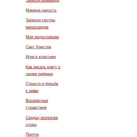
Записки краеведа
Мамина радость
Записки сестры
милосердия
Моя родословная
Свет Христов
Игра в классики
Как писать книгу о
своем ребенке
Страсти и борьба
с ними
Воскресные
странствия
Сердцу полезное
слово
Притчи