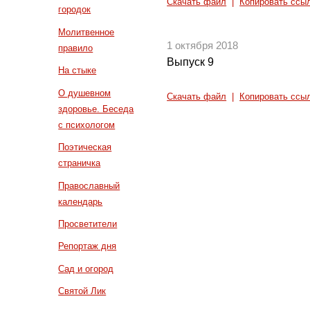
Скачать файл
|
Копировать ссы
городок
Молитвенное
1 октября 2018
правило
Выпуск 9
На стыке
О душевном
Скачать файл
|
Копировать ссы
здоровье. Беседа
с психологом
Поэтическая
страничка
Православный
календарь
Просветители
Репортаж дня
Сад и огород
Святой Лик