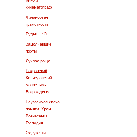
Кино и
кинематограф
Финансовая
грамотность
Будни НКО
Замолчавшие
поэты
Духова роща
Покровский
Колчеданский
монастырь.
Возрождение
Неугасимая свеча
памяти. Храм
Вознесения
Господня
Ох, уж эти