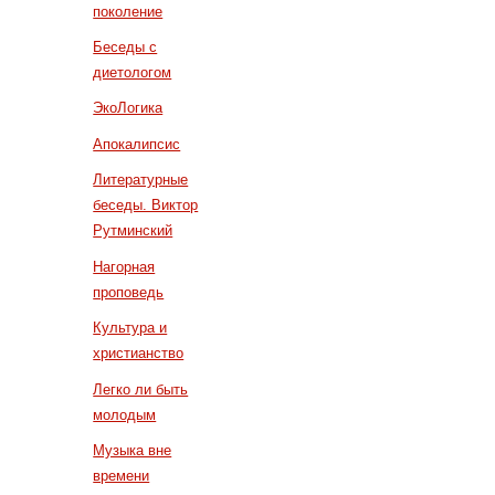
поколение
Беседы с
диетологом
ЭкоЛогика
Апокалипсис
Литературные
беседы. Виктор
Рутминский
Нагорная
проповедь
Культура и
христианство
Легко ли быть
молодым
Музыка вне
времени