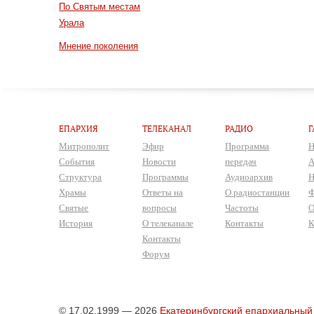
По Святым местам
Урала
Мнение поколения
ЕПАРХИЯ
ТЕЛЕКАНАЛ
РАДИО
Г
Митрополит
Эфир
Программа
Н
События
Новости
передач
А
Структура
Программы
Аудиоархив
Н
Храмы
Ответы на
О радиостанции
Ф
Святые
вопросы
Частоты
О
История
О телеканале
Контакты
К
Контакты
Форум
© 17.02.1999 — 2026
Екатеринбургский епархиальный