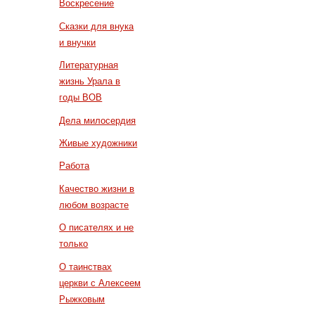
Воскресение
Сказки для внука
и внучки
Литературная
жизнь Урала в
годы ВОВ
Дела милосердия
Живые художники
Работа
Качество жизни в
любом возрасте
О писателях и не
только
О таинствах
церкви с Алексеем
Рыжковым