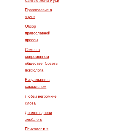
Святые жены Руси
Православие в
звуке
Обзор
православной
прессы
Семья в
современном
обществе. Советы
психолога
Визуальное в
сакральном
Любви негромкие
слова
Довлеет дневи
злоба его
Психолог и я