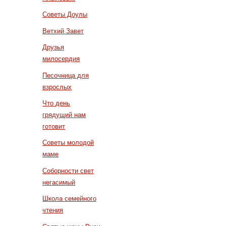
Советы Доулы
Ветхий Завет
Друзья
милосердия
Песочница для
взрослых
Что день
грядущий нам
готовит
Советы молодой
маме
Соборности свет
негасимый
Школа семейного
чтения