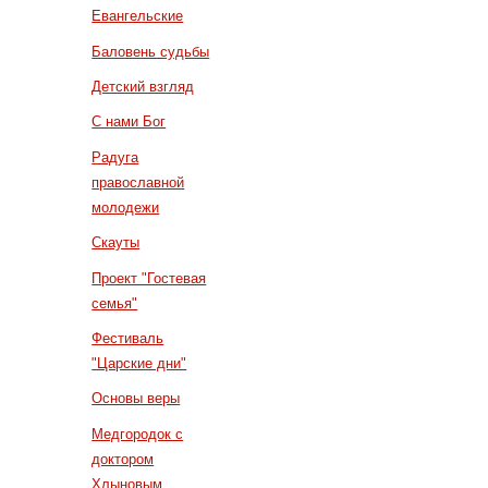
Евангельские
Баловень судьбы
Детский взгляд
С нами Бог
Радуга
православной
молодежи
Скауты
Проект "Гостевая
семья"
Фестиваль
"Царские дни"
Основы веры
Медгородок с
доктором
Хлыновым