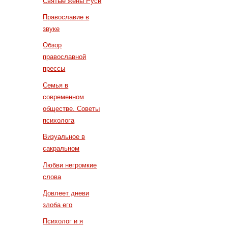
Святые жены Руси
Православие в
звуке
Обзор
православной
прессы
Семья в
современном
обществе. Советы
психолога
Визуальное в
сакральном
Любви негромкие
слова
Довлеет дневи
злоба его
Психолог и я