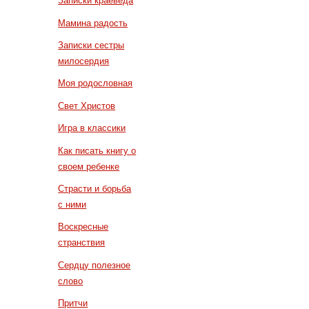
Записки краеведа
Мамина радость
Записки сестры
милосердия
Моя родословная
Свет Христов
Игра в классики
Как писать книгу о
своем ребенке
Страсти и борьба
с ними
Воскресные
странствия
Сердцу полезное
слово
Притчи