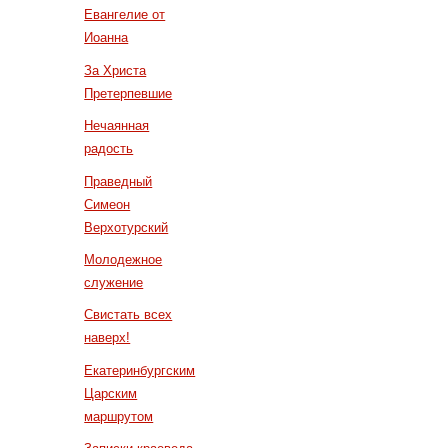
Евангелие от
Иоанна
За Христа
Претерпевшие
Нечаянная
радость
Праведный
Симеон
Верхотурский
Молодежное
служение
Свистать всех
наверх!
Екатеринбургским
Царским
маршрутом