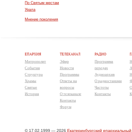
По Святым местам
Урала
Мнение поколения
ЕПАРХИЯ
ТЕЛЕКАНАЛ
РАДИО
Г
Митрополит
Эфир
Программа
Н
События
Новости
передач
А
Структура
Программы
Аудиоархив
Н
Храмы
Ответы на
О радиостанции
Ф
Святые
вопросы
Частоты
О
История
О телеканале
Контакты
К
Контакты
Форум
© 17.02.1999 — 2026
Екатеринбургский епархиальный