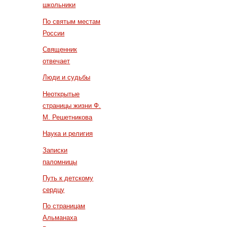
школьники
По святым местам
России
Священник
отвечает
Люди и судьбы
Неоткрытые
страницы жизни Ф.
М. Решетникова
Наука и религия
Записки
паломницы
Путь к детскому
сердцу
По страницам
Альманаха