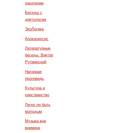
поколение
Беседы с
диетологом
ЭкоЛогика
Апокалипсис
Литературные
беседы. Виктор
Рутминский
Нагорная
проповедь
Культура и
христианство
Легко ли быть
молодым
Музыка вне
времени