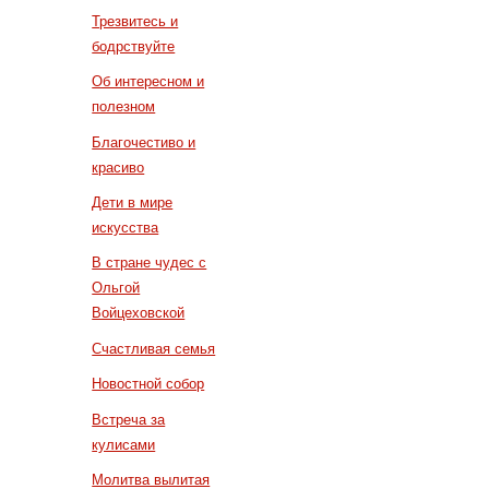
Трезвитесь и
бодрствуйте
Об интересном и
полезном
Благочестиво и
красиво
Дети в мире
искусства
В стране чудес с
Ольгой
Войцеховской
Счастливая семья
Новостной собор
Встреча за
кулисами
Молитва вылитая