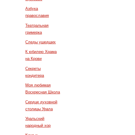
Азбука
православия
Театральная
гримерка
Следы ушедших
К юбилею Храма
на Крови
Секреты
кондитера
Моя любимая
Воскресная Школа
Сердце духовной
столицы Урала
Уральский
народный хор