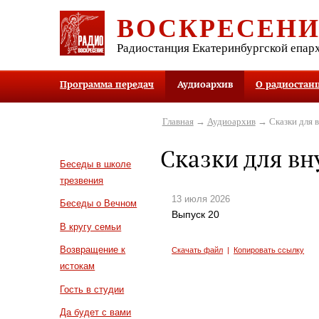
ВОСКРЕСЕН
Радиостанция Екатеринбургской епар
Программа передач
Аудиоархив
О радиостан
Главная
→
Аудиоархив
→ Сказки для в
Сказки для вн
Беседы в школе
трезвения
13 июля 2026
Беседы о Вечном
Выпуск 20
В кругу семьи
Возвращение к
Скачать файл
|
Копировать ссылку
истокам
Гость в студии
Да будет с вами