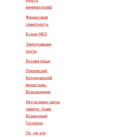
Кино и
кинематограф
Финансовая
грамотность
Будни НКО
Замолчавшие
поэты
Духова роща
Покровский
Колчеданский
монастырь.
Возрождение
Неугасимая свеча
памяти. Храм
Вознесения
Господня
Ох, уж эти