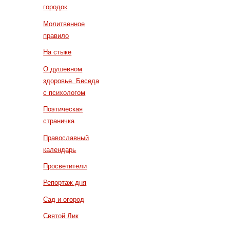
городок
Молитвенное
правило
На стыке
О душевном
здоровье. Беседа
с психологом
Поэтическая
страничка
Православный
календарь
Просветители
Репортаж дня
Сад и огород
Святой Лик