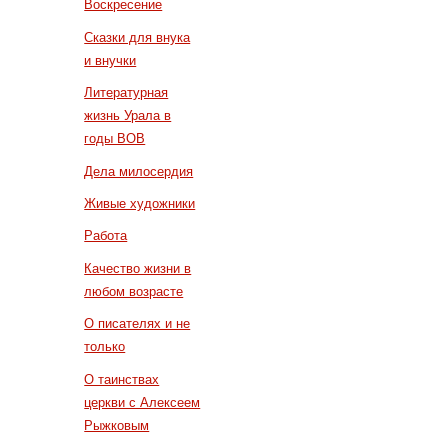
Воскресение
Сказки для внука
и внучки
Литературная
жизнь Урала в
годы ВОВ
Дела милосердия
Живые художники
Работа
Качество жизни в
любом возрасте
О писателях и не
только
О таинствах
церкви с Алексеем
Рыжковым