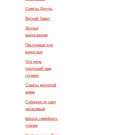
Советы Доулы
Ветхий Завет
Друзья
милосердия
Песочница для
взрослых
Что день
грядущий нам
готовит
Советы молодой
маме
Соборности свет
негасимый
Школа семейного
чтения