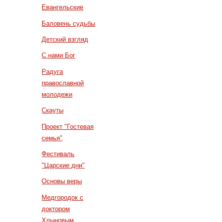
Евангельские
Баловень судьбы
Детский взгляд
С нами Бог
Радуга
православной
молодежи
Скауты
Проект "Гостевая
семья"
Фестиваль
"Царские дни"
Основы веры
Медгородок с
доктором
Хлыновым