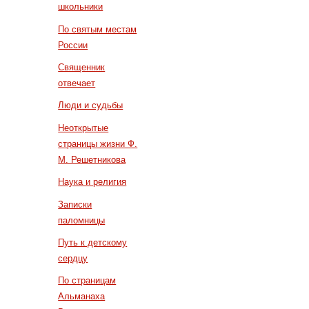
школьники
По святым местам
России
Священник
отвечает
Люди и судьбы
Неоткрытые
страницы жизни Ф.
М. Решетникова
Наука и религия
Записки
паломницы
Путь к детскому
сердцу
По страницам
Альманаха