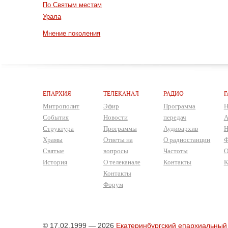
По Святым местам
Урала
Мнение поколения
ЕПАРХИЯ
ТЕЛЕКАНАЛ
РАДИО
Г
Митрополит
Эфир
Программа
Н
События
Новости
передач
А
Структура
Программы
Аудиоархив
Н
Храмы
Ответы на
О радиостанции
Ф
Святые
вопросы
Частоты
О
История
О телеканале
Контакты
К
Контакты
Форум
© 17.02.1999 — 2026
Екатеринбургский епархиальный