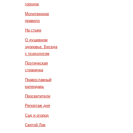
городок
Молитвенное
правило
На стыке
О душевном
здоровье. Беседа
с психологом
Поэтическая
страничка
Православный
календарь
Просветители
Репортаж дня
Сад и огород
Святой Лик