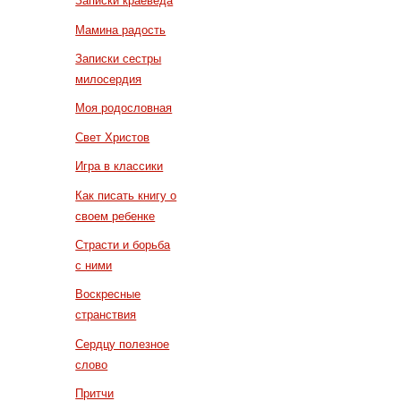
Записки краеведа
Мамина радость
Записки сестры
милосердия
Моя родословная
Свет Христов
Игра в классики
Как писать книгу о
своем ребенке
Страсти и борьба
с ними
Воскресные
странствия
Сердцу полезное
слово
Притчи