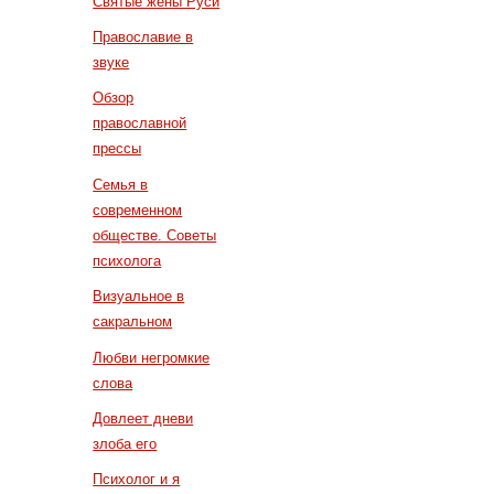
Святые жены Руси
Православие в
звуке
Обзор
православной
прессы
Семья в
современном
обществе. Советы
психолога
Визуальное в
сакральном
Любви негромкие
слова
Довлеет дневи
злоба его
Психолог и я