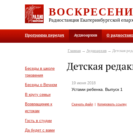
ВОСКРЕСЕН
Радиостанция Екатеринбургской епар
Программа передач
Аудиоархив
О радиостан
Главная
→
Аудиоархив
→ Детская ред
Детская реда
Беседы в школе
трезвения
19 июня 2018
Беседы о Вечном
Устами ребенка. Выпуск 1
В кругу семьи
Возвращение к
Скачать файл
|
Копировать ссылку
истокам
Гость в студии
Да будет с вами