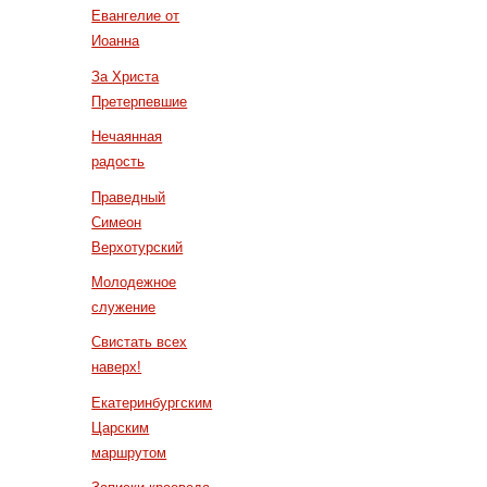
Евангелие от
Иоанна
За Христа
Претерпевшие
Нечаянная
радость
Праведный
Симеон
Верхотурский
Молодежное
служение
Свистать всех
наверх!
Екатеринбургским
Царским
маршрутом