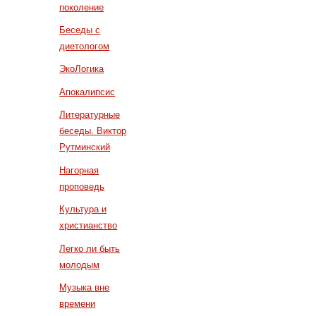
поколение
Беседы с
диетологом
ЭкоЛогика
Апокалипсис
Литературные
беседы. Виктор
Рутминский
Нагорная
проповедь
Культура и
христианство
Легко ли быть
молодым
Музыка вне
времени