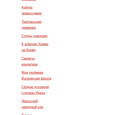
Азбука
православия
Театральная
гримерка
Следы ушедших
К юбилею Храма
на Крови
Секреты
кондитера
Моя любимая
Воскресная Школа
Сердце духовной
столицы Урала
Уральский
народный хор