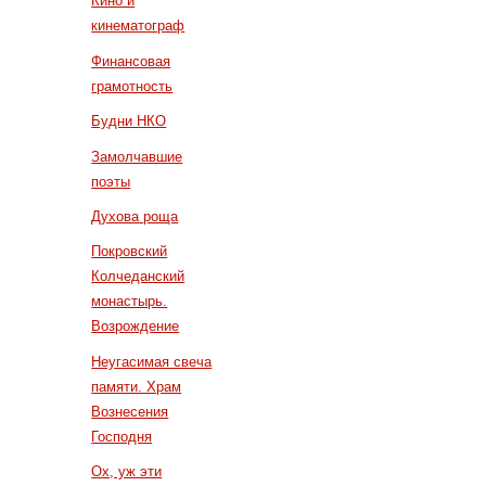
Кино и
кинематограф
Финансовая
грамотность
Будни НКО
Замолчавшие
поэты
Духова роща
Покровский
Колчеданский
монастырь.
Возрождение
Неугасимая свеча
памяти. Храм
Вознесения
Господня
Ох, уж эти