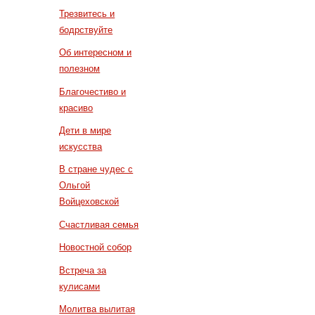
Трезвитесь и
бодрствуйте
Об интересном и
полезном
Благочестиво и
красиво
Дети в мире
искусства
В стране чудес с
Ольгой
Войцеховской
Счастливая семья
Новостной собор
Встреча за
кулисами
Молитва вылитая