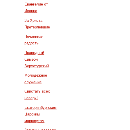
Евангелие от
Иоанна
За Христа
Претерпевшие
Нечаянная
радость
Праведный
Симеон
Верхотурский
Молодежное
служение
Свистать всех
наверх!
Екатеринбургским
Царским
маршрутом