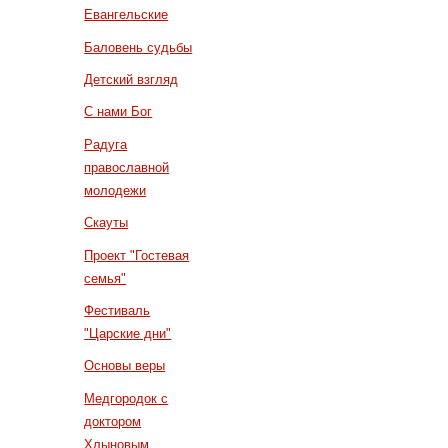
Евангельские
Баловень судьбы
Детский взгляд
С нами Бог
Радуга
православной
молодежи
Скауты
Проект "Гостевая
семья"
Фестиваль
"Царские дни"
Основы веры
Медгородок с
доктором
Хлыновым