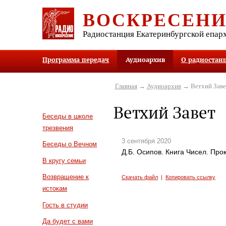
ВОСКРЕСЕН
Радиостанция Екатеринбургской епар
Программа передач
Аудиоархив
О радиостан
Главная
→
Аудиоархив
→ Ветхий Заве
Ветхий Завет
Беседы в школе
трезвения
3 сентября 2020
Беседы о Вечном
Д.Б. Осипов. Книга Чисел. Пр
В кругу семьи
Возвращение к
Скачать файл
|
Копировать ссылку
истокам
Гость в студии
Да будет с вами