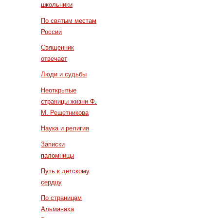
школьники
По святым местам
России
Священник
отвечает
Люди и судьбы
Неоткрытые
страницы жизни Ф.
М. Решетникова
Наука и религия
Записки
паломницы
Путь к детскому
сердцу
По страницам
Альманаха