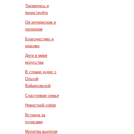
Трезвитесь и
бодрствуйте
Об интересном и
полезном
Благочестиво и
красиво
Дети в мире
искусства
В стране чудес с
Ольгой
Войцеховской
Счастливая семья
Новостной собор
Встреча за
кулисами
Молитва вылитая