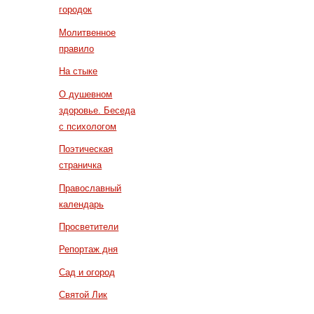
городок
Молитвенное
правило
На стыке
О душевном
здоровье. Беседа
с психологом
Поэтическая
страничка
Православный
календарь
Просветители
Репортаж дня
Сад и огород
Святой Лик