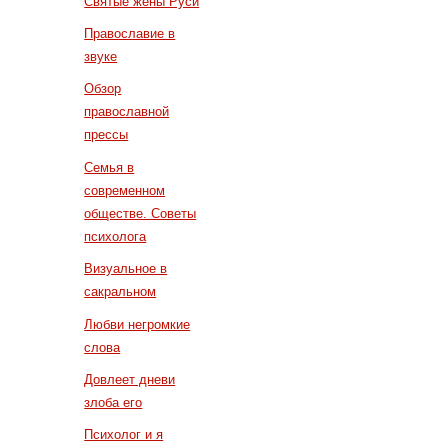
Святые жены Руси
Православие в
звуке
Обзор
православной
прессы
Семья в
современном
обществе. Советы
психолога
Визуальное в
сакральном
Любви негромкие
слова
Довлеет дневи
злоба его
Психолог и я