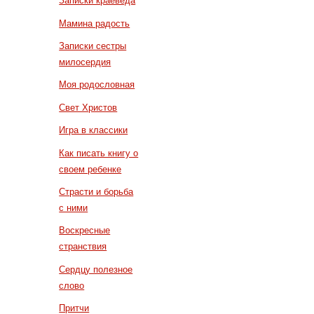
Записки краеведа
Мамина радость
Записки сестры
милосердия
Моя родословная
Свет Христов
Игра в классики
Как писать книгу о
своем ребенке
Страсти и борьба
с ними
Воскресные
странствия
Сердцу полезное
слово
Притчи