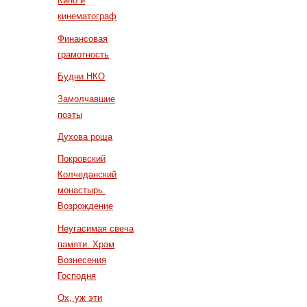
Кино и
кинематограф
Финансовая
грамотность
Будни НКО
Замолчавшие
поэты
Духова роща
Покровский
Колчеданский
монастырь.
Возрождение
Неугасимая свеча
памяти. Храм
Вознесения
Господня
Ох, уж эти