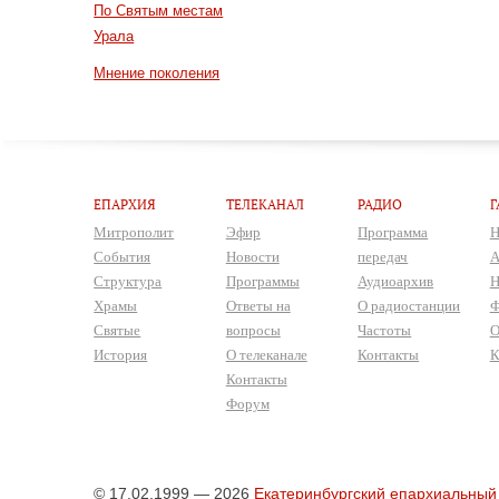
По Святым местам
Урала
Мнение поколения
ЕПАРХИЯ
ТЕЛЕКАНАЛ
РАДИО
Г
Митрополит
Эфир
Программа
Н
События
Новости
передач
А
Структура
Программы
Аудиоархив
Н
Храмы
Ответы на
О радиостанции
Ф
Святые
вопросы
Частоты
О
История
О телеканале
Контакты
К
Контакты
Форум
© 17.02.1999 — 2026
Екатеринбургский епархиальный