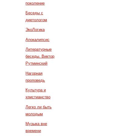
поколение
Беседы с
диетологом
ЭкоЛогика
Апокалипсис
Литературные
беседы. Виктор
Рутминский
Нагорная
проповедь
Культура и
христианство
Легко ли быть
молодым
Музыка вне
времени