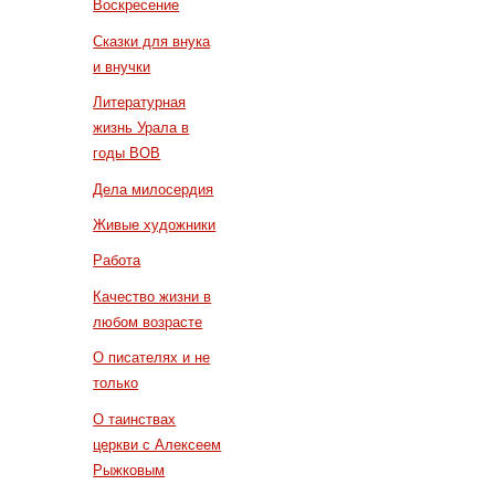
Воскресение
Сказки для внука
и внучки
Литературная
жизнь Урала в
годы ВОВ
Дела милосердия
Живые художники
Работа
Качество жизни в
любом возрасте
О писателях и не
только
О таинствах
церкви с Алексеем
Рыжковым