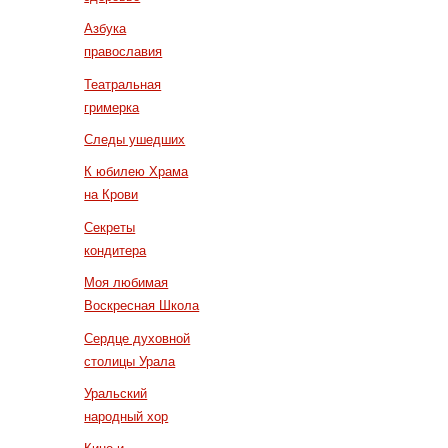
Азбука
православия
Театральная
гримерка
Следы ушедших
К юбилею Храма
на Крови
Секреты
кондитера
Моя любимая
Воскресная Школа
Сердце духовной
столицы Урала
Уральский
народный хор