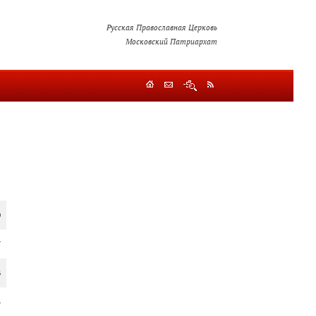
Русская Православная Церковь
Московский Патриархат
0
7
6
4