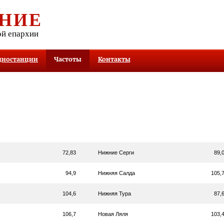
НИЕ
ой епархии
диостанции
Частоты
Контакты
ы
72,83
Нижние Серги
89,
94,9
Нижняя Салда
105,
104,6
Нижняя Тура
87,
106,7
Новая Ляля
103,