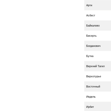
Арти
Асбест
Байкалово
Бисерть
Богданович
Бутка
Верхний Тагил
Верхотурье
Восточный
Ивдель
Ирбит