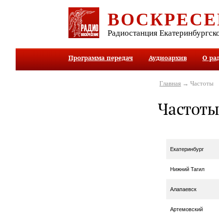
ВОСКРЕСЕ
Радиостанция Екатеринбургск
Программа передач
Аудиоархив
О ра
Главная
→ Частоты
Частот
Екатеринбург
Нижний Тагил
Алапаевск
Артемовский