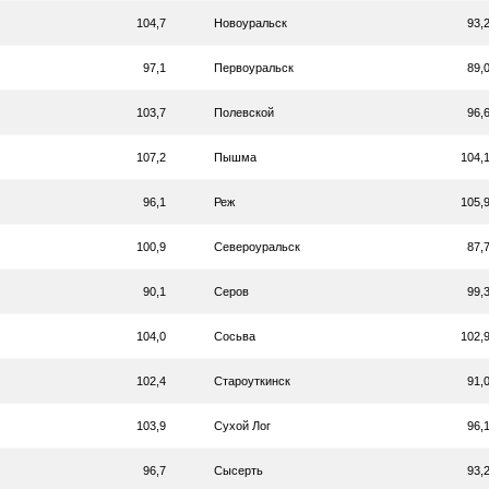
104,7
Новоуральск
93,
97,1
Первоуральск
89,
103,7
Полевской
96,
107,2
Пышма
104,
96,1
Реж
105,
100,9
Североуральск
87,
90,1
Серов
99,
104,0
Сосьва
102,
102,4
Староуткинск
91,
103,9
Сухой Лог
96,
96,7
Сысерть
93,