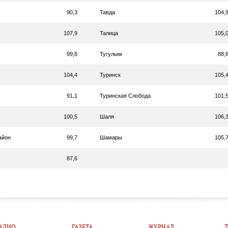
90,3
Тавда
104,
107,9
Талица
105,
99,8
Тугулым
88,
104,4
Туринск
105,
91,1
Туринская Слобода
101,
100,5
Шаля
106,
айон
99,7
Шамары
105,
87,6
АДИО
ГАЗЕТА
ЖУРНАЛ