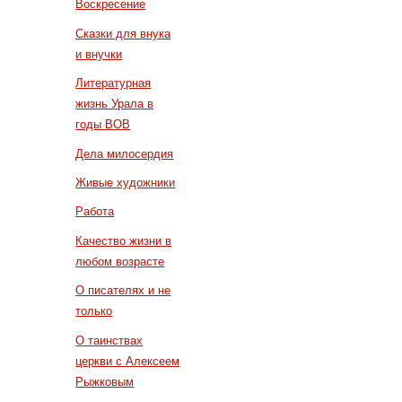
Воскресение
Сказки для внука
и внучки
Литературная
жизнь Урала в
годы ВОВ
Дела милосердия
Живые художники
Работа
Качество жизни в
любом возрасте
О писателях и не
только
О таинствах
церкви с Алексеем
Рыжковым