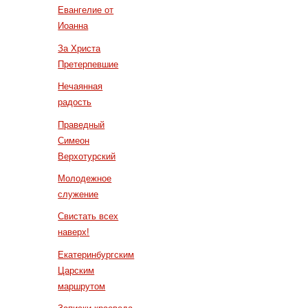
Евангелие от
Иоанна
За Христа
Претерпевшие
Нечаянная
радость
Праведный
Симеон
Верхотурский
Молодежное
служение
Свистать всех
наверх!
Екатеринбургским
Царским
маршрутом