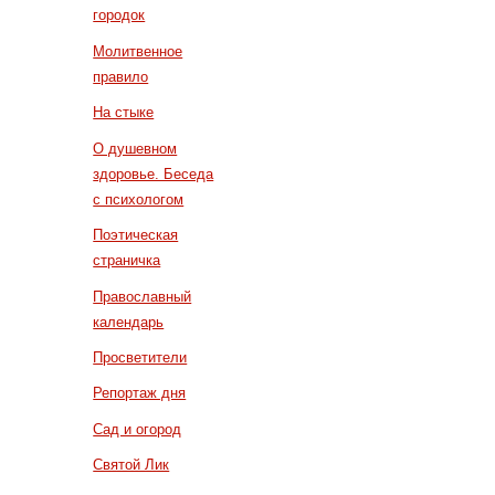
городок
Молитвенное
правило
На стыке
О душевном
здоровье. Беседа
с психологом
Поэтическая
страничка
Православный
календарь
Просветители
Репортаж дня
Сад и огород
Святой Лик