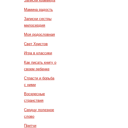
Записки краеведа
Мамина радость
Записки сестры
милосердия
Моя родословная
Свет Христов
Игра в классики
Как писать книгу о
своем ребенке
Страсти и борьба
с ними
Воскресные
странствия
Сердцу полезное
слово
Притчи