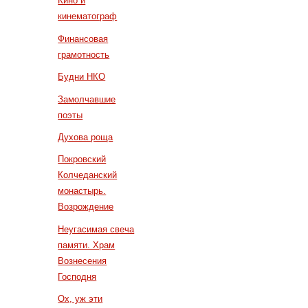
Кино и
кинематограф
Финансовая
грамотность
Будни НКО
Замолчавшие
поэты
Духова роща
Покровский
Колчеданский
монастырь.
Возрождение
Неугасимая свеча
памяти. Храм
Вознесения
Господня
Ох, уж эти