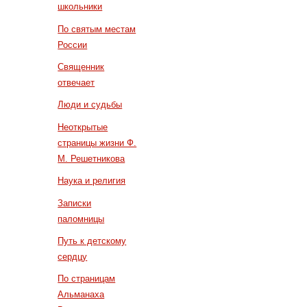
школьники
По святым местам
России
Священник
отвечает
Люди и судьбы
Неоткрытые
страницы жизни Ф.
М. Решетникова
Наука и религия
Записки
паломницы
Путь к детскому
сердцу
По страницам
Альманаха