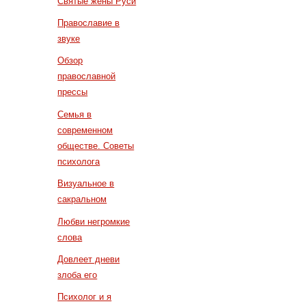
Святые жены Руси
Православие в
звуке
Обзор
православной
прессы
Семья в
современном
обществе. Советы
психолога
Визуальное в
сакральном
Любви негромкие
слова
Довлеет дневи
злоба его
Психолог и я