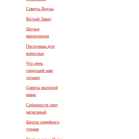
Советы Доулы
Ветхий Завет
Друзья
милосердия
Песочница для
взрослых
Что день
грядущий нам
готовит
Советы молодой
маме
Соборности свет
негасимый
Школа семейного
чтения