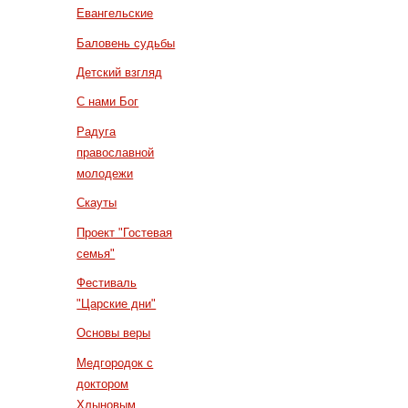
Евангельские
Баловень судьбы
Детский взгляд
С нами Бог
Радуга
православной
молодежи
Скауты
Проект "Гостевая
семья"
Фестиваль
"Царские дни"
Основы веры
Медгородок с
доктором
Хлыновым