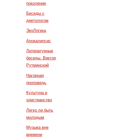
поколение
Беседы с
диетологом
ЭкоЛогика
Апокалипсис
Литературные
беседы. Виктор
Рутминский
Нагорная
проповедь
Культура и
христианство
Легко ли быть
молодым
Музыка вне
времени