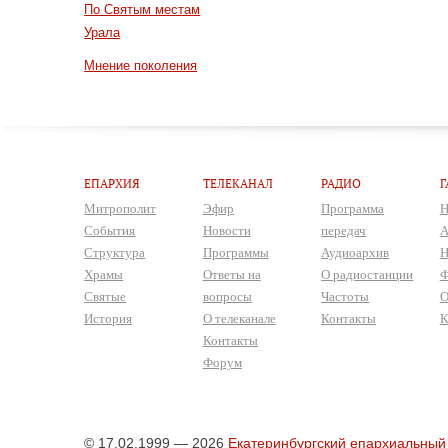
По Святым местам
Урала
Мнение поколения
ЕПАРХИЯ
ТЕЛЕКАНАЛ
РАДИО
Г
Митрополит
Эфир
Программа
Н
События
Новости
передач
А
Структура
Программы
Аудиоархив
Н
Храмы
Ответы на
О радиостанции
Ф
Святые
вопросы
Частоты
О
История
О телеканале
Контакты
К
Контакты
Форум
© 17.02.1999 — 2026
Екатеринбургский епархиальный