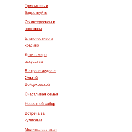
Трезвитесь и
бодрствуйте
Об интересном и
полезном
Благочестиво и
красиво
Дети в мире
искусства
В стране чудес с
Ольгой
Войцеховской
Счастливая семья
Новостной собор
Встреча за
кулисами
Молитва вылитая