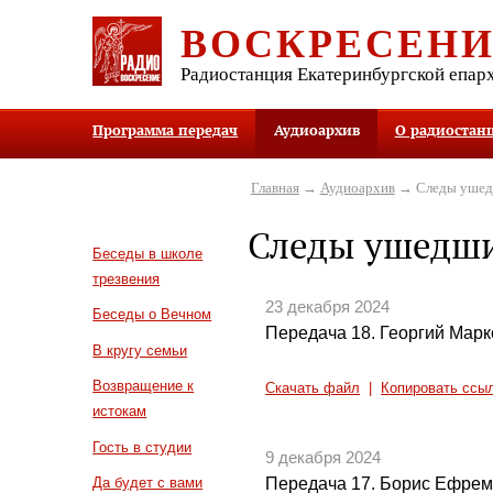
ВОСКРЕСЕН
Радиостанция Екатеринбургской епар
Программа передач
Аудиоархив
О радиостан
Главная
→
Аудиоархив
→ Следы уше
Следы ушедш
Беседы в школе
трезвения
23 декабря 2024
Беседы о Вечном
Передача 18. Георгий Марк
В кругу семьи
Возвращение к
Скачать файл
|
Копировать ссы
истокам
Гость в студии
9 декабря 2024
Передача 17. Борис Ефре
Да будет с вами