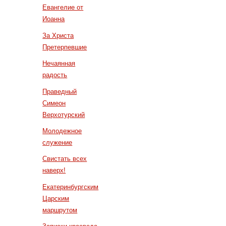
Евангелие от
Иоанна
За Христа
Претерпевшие
Нечаянная
радость
Праведный
Симеон
Верхотурский
Молодежное
служение
Свистать всех
наверх!
Екатеринбургским
Царским
маршрутом