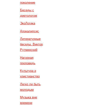
поколение
Беседы с
диетологом
ЭкоЛогика
Апокалипсис
Литературные
беседы. Виктор
Рутминский
Нагорная
проповедь
Культура и
христианство
Легко ли быть
молодым
Музыка вне
времени