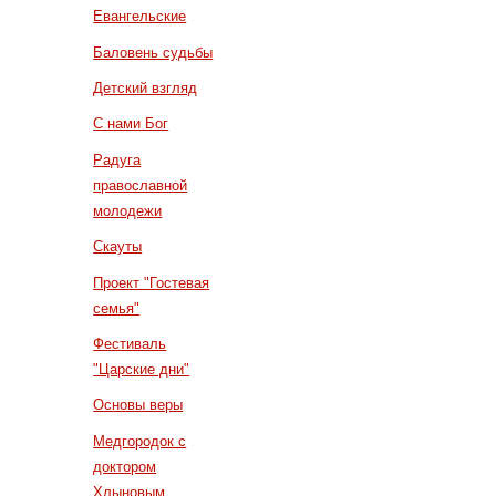
Евангельские
Баловень судьбы
Детский взгляд
С нами Бог
Радуга
православной
молодежи
Скауты
Проект "Гостевая
семья"
Фестиваль
"Царские дни"
Основы веры
Медгородок с
доктором
Хлыновым