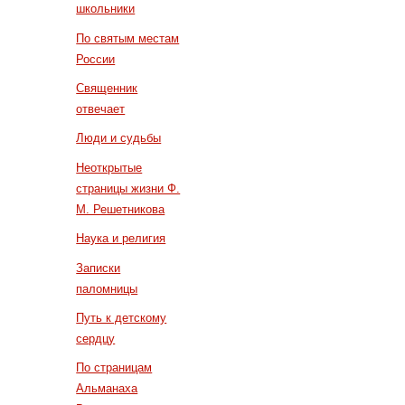
школьники
По святым местам
России
Священник
отвечает
Люди и судьбы
Неоткрытые
страницы жизни Ф.
М. Решетникова
Наука и религия
Записки
паломницы
Путь к детскому
сердцу
По страницам
Альманаха