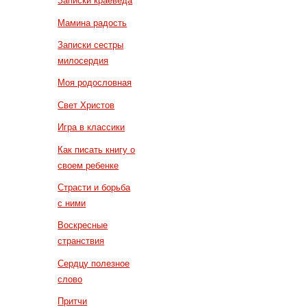
Записки краеведа
Мамина радость
Записки сестры
милосердия
Моя родословная
Свет Христов
Игра в классики
Как писать книгу о
своем ребенке
Страсти и борьба
с ними
Воскресные
странствия
Сердцу полезное
слово
Притчи