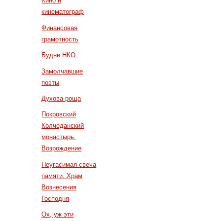
Кино и
кинематограф
Финансовая
грамотность
Будни НКО
Замолчавшие
поэты
Духова роща
Покровский
Колчеданский
монастырь.
Возрождение
Неугасимая свеча
памяти. Храм
Вознесения
Господня
Ох, уж эти