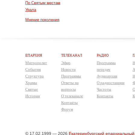
По Святым местам
Урала
Мнение поколения
ЕПАРХИЯ
ТЕЛЕКАНАЛ
РАДИО
Г
Митрополит
Эфир
Программа
Н
События
Новости
передач
А
Структура
Программы
Аудиоархив
Н
Храмы
Ответы на
О радиостанции
Ф
Святые
вопросы
Частоты
О
История
О телеканале
Контакты
К
Контакты
Форум
© 17.02.1999 — 2026
Екатеринбургский епархиальный