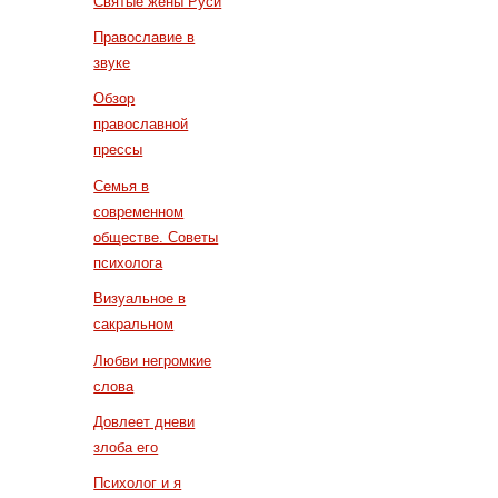
Святые жены Руси
Православие в
звуке
Обзор
православной
прессы
Семья в
современном
обществе. Советы
психолога
Визуальное в
сакральном
Любви негромкие
слова
Довлеет дневи
злоба его
Психолог и я