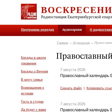
ВОСКРЕСЕН
Радиостанция Екатеринбургской епар
Программа передач
Аудиоархив
О радиостан
Главная
→
Аудиоархив
→ Православны
Православный
Беседы в школе
трезвения
7 августа 2026
Беседы о Вечном
Православный календарь 0
В кругу семьи
Возвращение к
Скачать файл
|
Копировать ссы
истокам
Гость в студии
7 августа 2026
Православный календарь 0
Да будет с вами