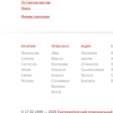
По Святым местам
Урала
Мнение поколения
ЕПАРХИЯ
ТЕЛЕКАНАЛ
РАДИО
Г
Митрополит
Эфир
Программа
Н
События
Новости
передач
А
Структура
Программы
Аудиоархив
Н
Храмы
Ответы на
О радиостанции
Ф
Святые
вопросы
Частоты
О
История
О телеканале
Контакты
К
Контакты
Форум
© 17.02.1999 — 2026
Екатеринбургский епархиальный