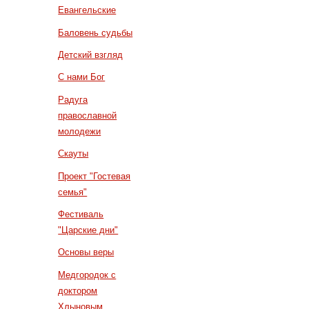
Евангельские
Баловень судьбы
Детский взгляд
С нами Бог
Радуга
православной
молодежи
Скауты
Проект "Гостевая
семья"
Фестиваль
"Царские дни"
Основы веры
Медгородок с
доктором
Хлыновым