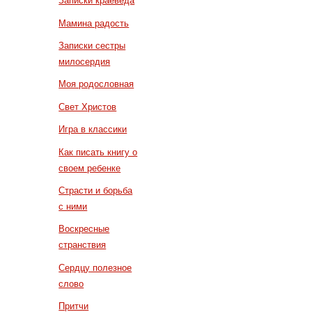
Записки краеведа
Мамина радость
Записки сестры
милосердия
Моя родословная
Свет Христов
Игра в классики
Как писать книгу о
своем ребенке
Страсти и борьба
с ними
Воскресные
странствия
Сердцу полезное
слово
Притчи