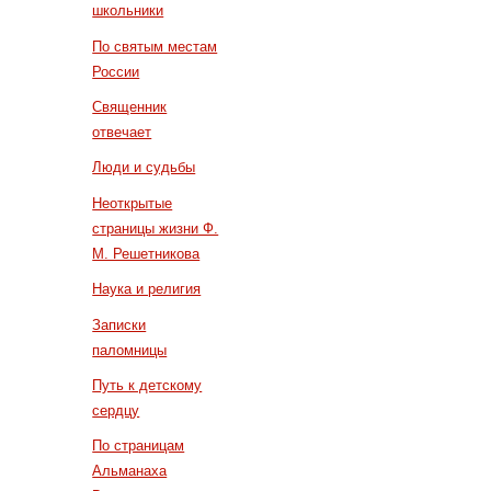
школьники
По святым местам
России
Священник
отвечает
Люди и судьбы
Неоткрытые
страницы жизни Ф.
М. Решетникова
Наука и религия
Записки
паломницы
Путь к детскому
сердцу
По страницам
Альманаха