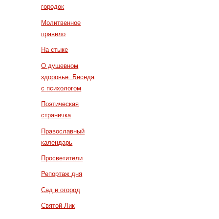
городок
Молитвенное
правило
На стыке
О душевном
здоровье. Беседа
с психологом
Поэтическая
страничка
Православный
календарь
Просветители
Репортаж дня
Сад и огород
Святой Лик