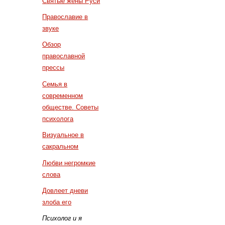
Святые жены Руси
Православие в
звуке
Обзор
православной
прессы
Семья в
современном
обществе. Советы
психолога
Визуальное в
сакральном
Любви негромкие
слова
Довлеет дневи
злоба его
Психолог и я