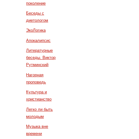
поколение
Беседы с
диетологом
ЭкоЛогика
Апокалипсис
Литературные
беседы. Виктор
Рутминский
Нагорная
проповедь
Культура и
христианство
Легко ли быть
молодым
Музыка вне
времени