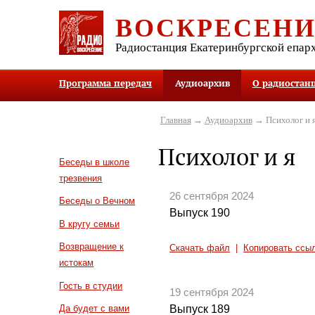
ВОСКРЕСЕН
Радиостанция Екатеринбургской епар
Программа передач
Аудиоархив
О радиостан
Главная
→
Аудиоархив
→ Психолог и 
Психолог и я
Беседы в школе
трезвения
26 сентября 2024
Беседы о Вечном
Выпуск 190
В кругу семьи
Возвращение к
Скачать файл
|
Копировать ссы
истокам
Гость в студии
19 сентября 2024
Выпуск 189
Да будет с вами