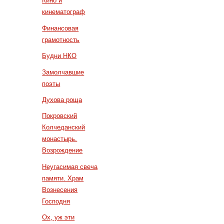
Кино и
кинематограф
Финансовая
грамотность
Будни НКО
Замолчавшие
поэты
Духова роща
Покровский
Колчеданский
монастырь.
Возрождение
Неугасимая свеча
памяти. Храм
Вознесения
Господня
Ох, уж эти