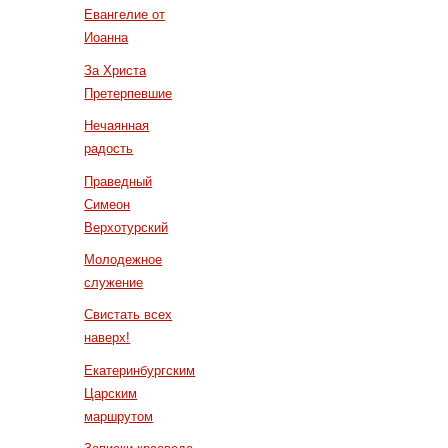
Евангелие от
Иоанна
За Христа
Претерпевшие
Нечаянная
радость
Праведный
Симеон
Верхотурский
Молодежное
служение
Свистать всех
наверх!
Екатеринбургским
Царским
маршрутом