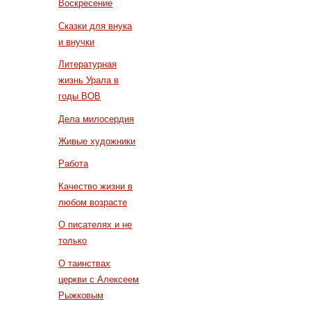
Воскресение
Сказки для внука
и внучки
Литературная
жизнь Урала в
годы ВОВ
Дела милосердия
Живые художники
Работа
Качество жизни в
любом возрасте
О писателях и не
только
О таинствах
церкви с Алексеем
Рыжковым