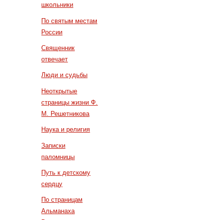
школьники
По святым местам
России
Священник
отвечает
Люди и судьбы
Неоткрытые
страницы жизни Ф.
М. Решетникова
Наука и религия
Записки
паломницы
Путь к детскому
сердцу
По страницам
Альманаха