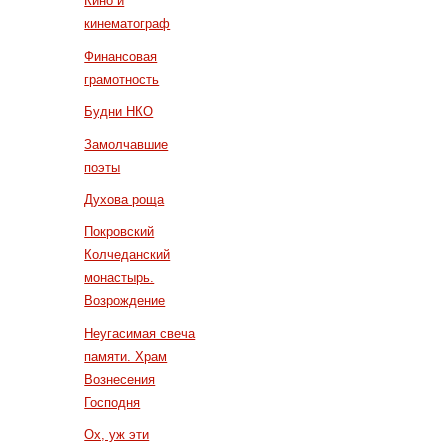
Кино и
кинематограф
Финансовая
грамотность
Будни НКО
Замолчавшие
поэты
Духова роща
Покровский
Колчеданский
монастырь.
Возрождение
Неугасимая свеча
памяти. Храм
Вознесения
Господня
Ох, уж эти