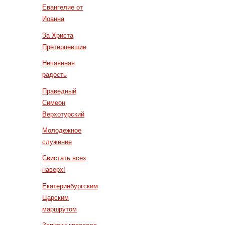
Евангелие от
Иоанна
За Христа
Претерпевшие
Нечаянная
радость
Праведный
Симеон
Верхотурский
Молодежное
служение
Свистать всех
наверх!
Екатеринбургским
Царским
маршрутом