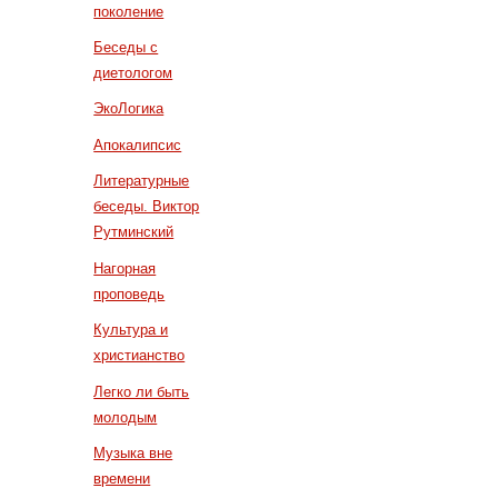
поколение
Беседы с
диетологом
ЭкоЛогика
Апокалипсис
Литературные
беседы. Виктор
Рутминский
Нагорная
проповедь
Культура и
христианство
Легко ли быть
молодым
Музыка вне
времени