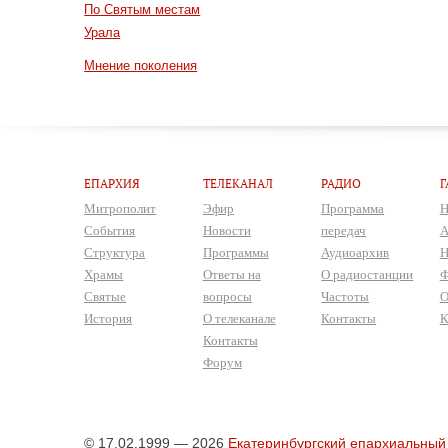
По Святым местам
Урала
Мнение поколения
ЕПАРХИЯ
ТЕЛЕКАНАЛ
РАДИО
Г
Митрополит
Эфир
Программа
Н
События
Новости
передач
А
Структура
Программы
Аудиоархив
Н
Храмы
Ответы на
О радиостанции
Ф
Святые
вопросы
Частоты
О
История
О телеканале
Контакты
К
Контакты
Форум
© 17.02.1999 — 2026
Екатеринбургский епархиальный