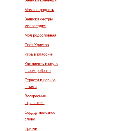
Записки краеведа
Мамина радость
Записки сестры
милосердия
Моя родословная
Свет Христов
Игра в классики
Как писать книгу о
своем ребенке
Страсти и борьба
с ними
Воскресные
странствия
Сердцу полезное
слово
Притчи