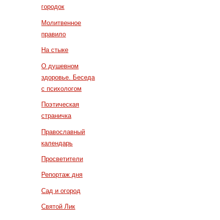
городок
Молитвенное
правило
На стыке
О душевном
здоровье. Беседа
с психологом
Поэтическая
страничка
Православный
календарь
Просветители
Репортаж дня
Сад и огород
Святой Лик