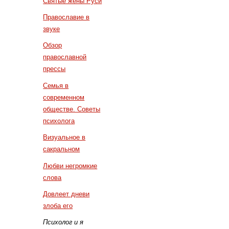
Святые жены Руси
Православие в
звуке
Обзор
православной
прессы
Семья в
современном
обществе. Советы
психолога
Визуальное в
сакральном
Любви негромкие
слова
Довлеет дневи
злоба его
Психолог и я