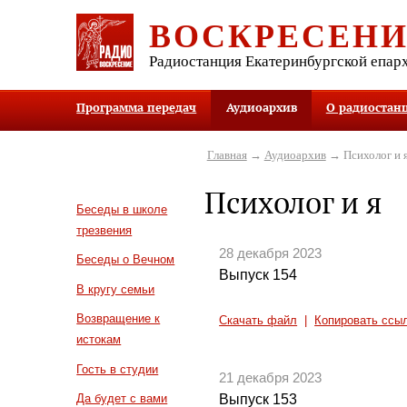
ВОСКРЕСЕН
Радиостанция Екатеринбургской епар
Программа передач
Аудиоархив
О радиостан
Главная
→
Аудиоархив
→ Психолог и 
Психолог и я
Беседы в школе
трезвения
28 декабря 2023
Беседы о Вечном
Выпуск 154
В кругу семьи
Возвращение к
Скачать файл
|
Копировать ссы
истокам
Гость в студии
21 декабря 2023
Выпуск 153
Да будет с вами