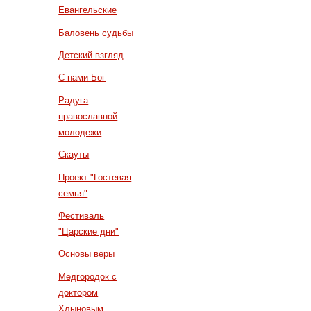
Евангельские
Баловень судьбы
Детский взгляд
С нами Бог
Радуга
православной
молодежи
Скауты
Проект "Гостевая
семья"
Фестиваль
"Царские дни"
Основы веры
Медгородок с
доктором
Хлыновым