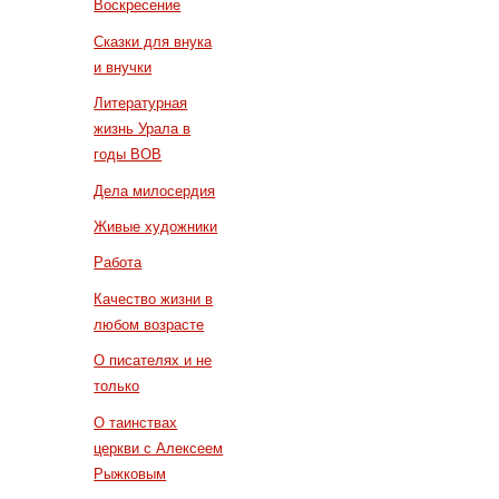
Воскресение
Сказки для внука
и внучки
Литературная
жизнь Урала в
годы ВОВ
Дела милосердия
Живые художники
Работа
Качество жизни в
любом возрасте
О писателях и не
только
О таинствах
церкви с Алексеем
Рыжковым