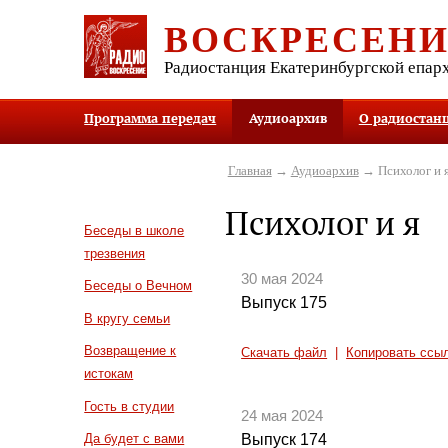
ВОСКРЕСЕН
Радиостанция Екатеринбургской епар
Программа передач
Аудиоархив
О радиостан
Главная
→
Аудиоархив
→ Психолог и 
Психолог и я
Беседы в школе
трезвения
30 мая 2024
Беседы о Вечном
Выпуск 175
В кругу семьи
Возвращение к
Скачать файл
|
Копировать ссы
истокам
Гость в студии
24 мая 2024
Выпуск 174
Да будет с вами