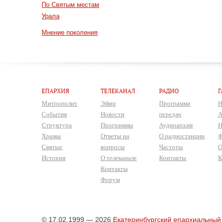
По Святым местам
Урала
Мнение поколения
ЕПАРХИЯ
ТЕЛЕКАНАЛ
РАДИО
Г
Митрополит
Эфир
Программа
Н
События
Новости
передач
А
Структура
Программы
Аудиоархив
Н
Храмы
Ответы на
О радиостанции
Ф
Святые
вопросы
Частоты
О
История
О телеканале
Контакты
К
Контакты
Форум
© 17.02.1999 — 2026
Екатеринбургский епархиальный