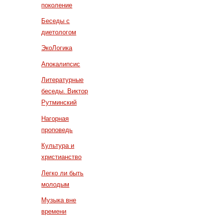
поколение
Беседы с
диетологом
ЭкоЛогика
Апокалипсис
Литературные
беседы. Виктор
Рутминский
Нагорная
проповедь
Культура и
христианство
Легко ли быть
молодым
Музыка вне
времени