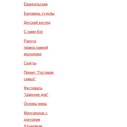
Евангельские
Баловень судьбы
Детский взгляд
С нами Бог
Радуга
православной
молодежи
Скауты
Проект "Гостевая
семья"
Фестиваль
"Царские дни"
Основы веры
Медгородок с
доктором
Хлыновым