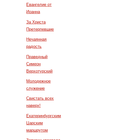
Евангелие от
Иоанна
За Христа
Претерпевшие
Нечаянная
радость
Праведный
Симеон
Верхотурский
Молодежное
служение
Свистать всех
наверх!
Екатеринбургским
Царским
маршрутом