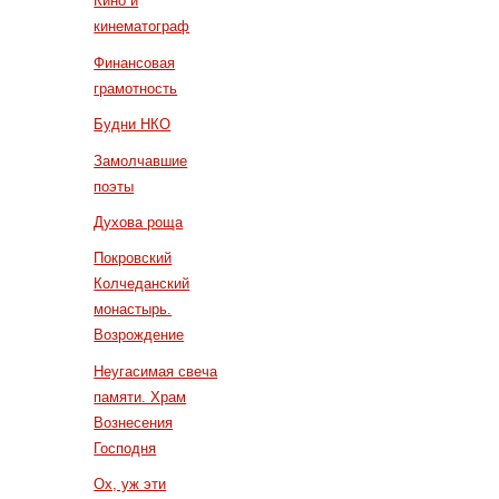
Кино и
кинематограф
Финансовая
грамотность
Будни НКО
Замолчавшие
поэты
Духова роща
Покровский
Колчеданский
монастырь.
Возрождение
Неугасимая свеча
памяти. Храм
Вознесения
Господня
Ох, уж эти