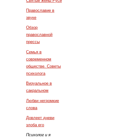
Святые жены Руси
Православие в
звуке
Обзор
православной
прессы
Семья в
современном
обществе. Советы
психолога
Визуальное в
сакральном
Любви негромкие
слова
Довлеет дневи
злоба его
Психолог и я