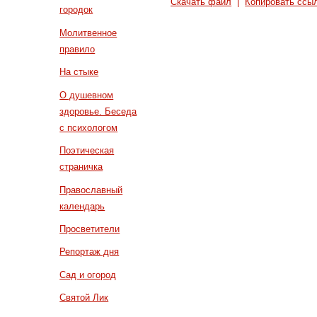
Скачать файл
|
Копировать ссы
городок
Молитвенное
правило
На стыке
О душевном
здоровье. Беседа
с психологом
Поэтическая
страничка
Православный
календарь
Просветители
Репортаж дня
Сад и огород
Святой Лик