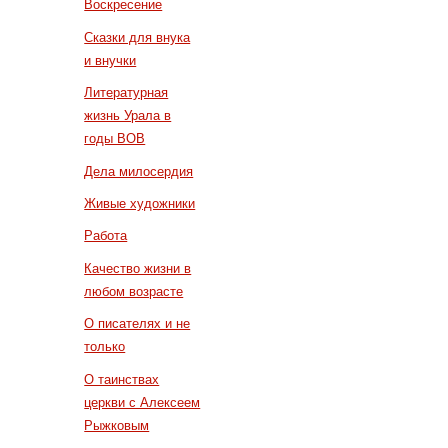
Воскресение
Сказки для внука
и внучки
Литературная
жизнь Урала в
годы ВОВ
Дела милосердия
Живые художники
Работа
Качество жизни в
любом возрасте
О писателях и не
только
О таинствах
церкви с Алексеем
Рыжковым