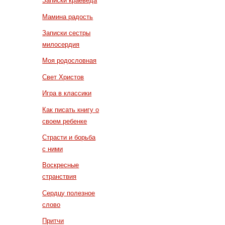
Записки краеведа
Мамина радость
Записки сестры
милосердия
Моя родословная
Свет Христов
Игра в классики
Как писать книгу о
своем ребенке
Страсти и борьба
с ними
Воскресные
странствия
Сердцу полезное
слово
Притчи