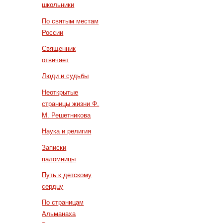
школьники
По святым местам
России
Священник
отвечает
Люди и судьбы
Неоткрытые
страницы жизни Ф.
М. Решетникова
Наука и религия
Записки
паломницы
Путь к детскому
сердцу
По страницам
Альманаха