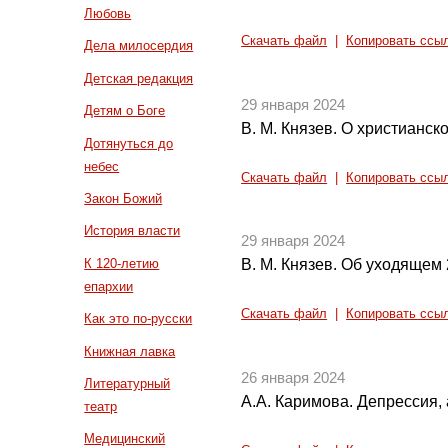
Любовь
Скачать файл
|
Копировать ссы
Дела милосердия
Детская редакция
29 января 2024
Детям о Боге
В. М. Князев. О христианск
Дотянуться до
небес
Скачать файл
|
Копировать ссы
Закон Божий
История власти
29 января 2024
К 120-летию
В. М. Князев. Об уходящем 
епархии
Скачать файл
|
Копировать ссы
Как это по-русски
Книжная лавка
26 января 2024
Литературный
А.А. Каримова. Депрессия, 
театр
Медицинский