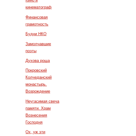
Кино и
кинематограф
Финансовая
грамотность
Будни НКО
Замолчавшие
поэты
Духова роща
Покровский
Колчеданский
монастырь.
Возрождение
Неугасимая свеча
памяти. Храм
Вознесения
Господня
Ох, уж эти