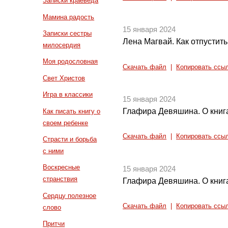
Записки краеведа
Мамина радость
15 января 2024
Записки сестры
Лена Магвай. Как отпустит
милосердия
Моя родословная
Скачать файл
|
Копировать ссы
Свет Христов
Игра в классики
15 января 2024
Глафира Девяшина. О книг
Как писать книгу о
своем ребенке
Скачать файл
|
Копировать ссы
Страсти и борьба
с ними
Воскресные
15 января 2024
странствия
Глафира Девяшина. О книг
Сердцу полезное
Скачать файл
|
Копировать ссы
слово
Притчи