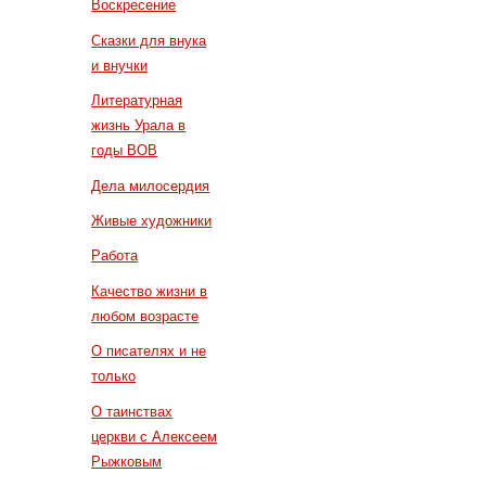
Воскресение
Сказки для внука
и внучки
Литературная
жизнь Урала в
годы ВОВ
Дела милосердия
Живые художники
Работа
Качество жизни в
любом возрасте
О писателях и не
только
О таинствах
церкви с Алексеем
Рыжковым