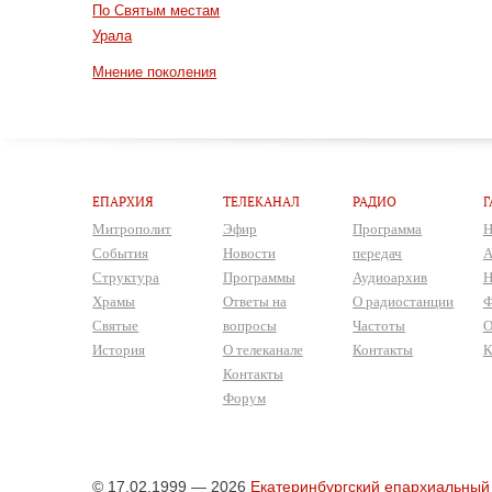
По Святым местам
Урала
Мнение поколения
ЕПАРХИЯ
ТЕЛЕКАНАЛ
РАДИО
Г
Митрополит
Эфир
Программа
Н
События
Новости
передач
А
Структура
Программы
Аудиоархив
Н
Храмы
Ответы на
О радиостанции
Ф
Святые
вопросы
Частоты
О
История
О телеканале
Контакты
К
Контакты
Форум
© 17.02.1999 — 2026
Екатеринбургский епархиальный