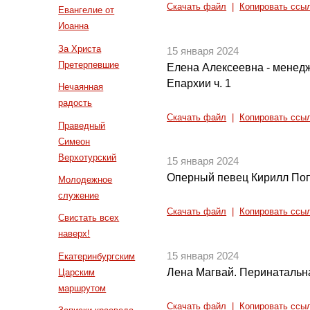
Скачать файл
|
Копировать ссы
Евангелие от
Иоанна
За Христа
15 января 2024
Претерпевшие
Елена Алексеевна - менед
Епархии ч. 1
Нечаянная
радость
Скачать файл
|
Копировать ссы
Праведный
Симеон
Верхотурский
15 января 2024
Оперный певец Кирилл По
Молодежное
служение
Скачать файл
|
Копировать ссы
Свистать всех
наверх!
15 января 2024
Екатеринбургским
Лена Магвай. Перинатальн
Царским
маршрутом
Скачать файл
|
Копировать ссы