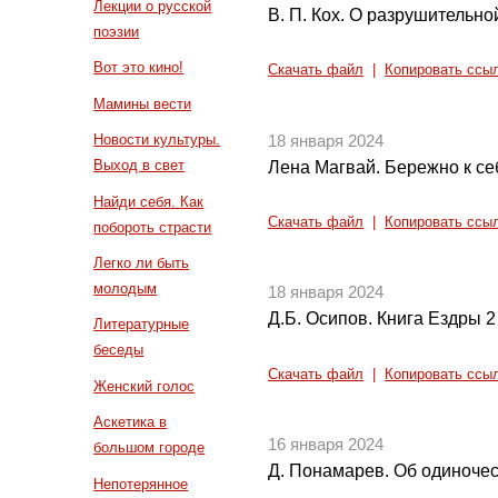
Лекции о русской
В. П. Кох. О разрушительно
поэзии
Вот это кино!
Скачать файл
|
Копировать ссы
Мамины вести
Новости культуры.
18 января 2024
Выход в свет
Лена Магвай. Бережно к се
Найди себя. Как
Скачать файл
|
Копировать ссы
побороть страсти
Легко ли быть
молодым
18 января 2024
Д.Б. Осипов. Книга Ездры 2 и
Литературные
беседы
Скачать файл
|
Копировать ссы
Женский голос
Аскетика в
16 января 2024
большом городе
Д. Понамарев. Об одиноче
Непотерянное