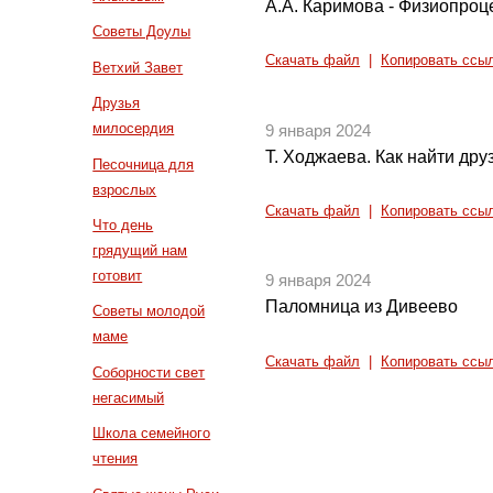
А.А. Каримова - Физиопро
Советы Доулы
Скачать файл
|
Копировать ссы
Ветхий Завет
Друзья
милосердия
9 января 2024
Т. Ходжаева. Как найти дру
Песочница для
взрослых
Скачать файл
|
Копировать ссы
Что день
грядущий нам
готовит
9 января 2024
Паломница из Дивеево
Советы молодой
маме
Скачать файл
|
Копировать ссы
Соборности свет
негасимый
Школа семейного
чтения