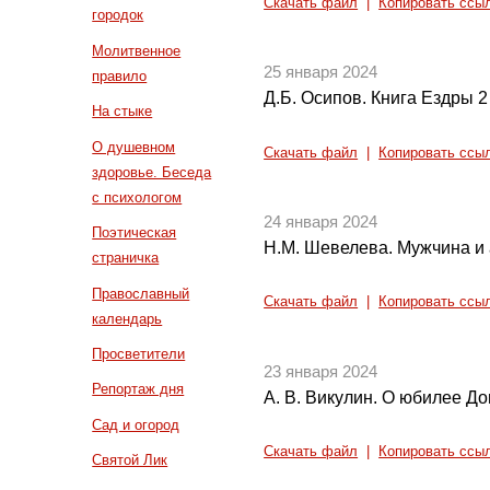
Скачать файл
|
Копировать ссы
городок
Молитвенное
25 января 2024
правило
Д.Б. Осипов. Книга Ездры 2 и
На стыке
О душевном
Скачать файл
|
Копировать ссы
здоровье. Беседа
с психологом
24 января 2024
Поэтическая
Н.М. Шевелева. Мужчина и
страничка
Православный
Скачать файл
|
Копировать ссы
календарь
Просветители
23 января 2024
Репортаж дня
А. В. Викулин. О юбилее Д
Сад и огород
Скачать файл
|
Копировать ссы
Святой Лик