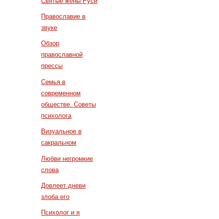
Святые жены Руси
Православие в
звуке
Обзор
православной
прессы
Семья в
современном
обществе. Советы
психолога
Визуальное в
сакральном
Любви негромкие
слова
Довлеет дневи
злоба его
Психолог и я