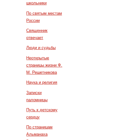
школьники
По святым местам
России
Священник
отвечает
Люди и судьбы
Неоткрытые
страницы жизни Ф.
М. Решетникова
Наука и религия
Записки
паломницы
Путь к детскому
сердцу
По страницам
Альманаха