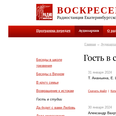
ВОСКРЕСЕ
Радиостанция Екатеринбургск
Программа передач
Аудиоархив
О ра
Главная
→
Аудиоарх
Гость в 
Беседы в школе
трезвения
31 января 2024
Беседы о Вечном
Т. Ананьина, Е
В кругу семьи
Возвращение к истокам
Скачать файл
|
Коп
Гость в студии
30 января 2024
Да будет с вами Любовь
Александр Вахр
Дела милосердия