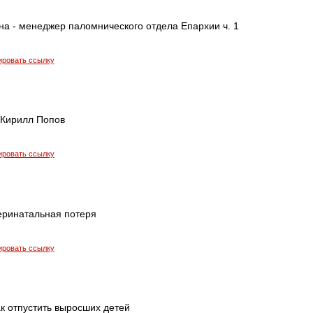
на - менеджер паломнического отдела Епархии ч. 1
ировать ссылку
Кирилл Попов
ировать ссылку
еринатальная потеря
ировать ссылку
к отпустить выросших детей