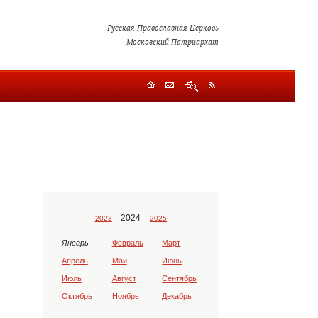
Русская Православная Церковь
Московский Патриархат
2024
2023
2025
Январь
Февраль
Март
Апрель
Май
Июнь
Июль
Август
Сентябрь
Октябрь
Ноябрь
Декабрь