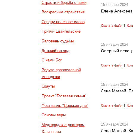
Страсти и борьба с ними
15 января 2024
Елена Алексеев
Воскресные странствия
Сердцу полезное слово
Скачать файл
|
Коп
Притчи Евангельские
Баловень судьбы
15 января 2024
Детский взгляд
Оперный певец 
С нами Бог
Скачать файл
|
Коп
Радуга православной
молодежи
15 января 2024
Скауты
Лена Магвай. П
Проект "Гостевая семья"
Фестиваль "Царские дни"
Скачать файл
|
Коп
Основы веры
15 января 2024
Медгородок с доктором
Лена Магвай. Ка
Хлыновым