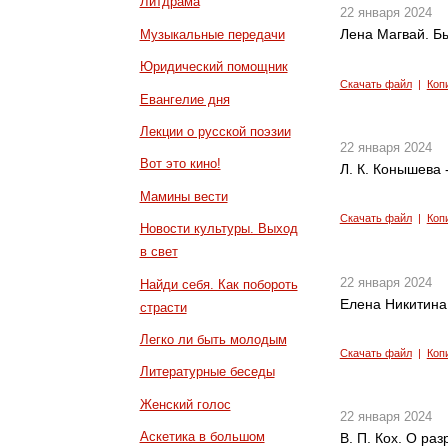
Литдрама
22 января 2024
Лена Магвай. Бы
Музыкальные передачи
Юридический помощник
Скачать файл
|
Коп
Евангелие дня
Лекции о русской поэзии
22 января 2024
Вот это кино!
Л. К. Конышева 
Мамины вести
Скачать файл
|
Коп
Новости культуры. Выход
в свет
22 января 2024
Найди себя. Как побороть
Елена Никитина
страсти
Легко ли быть молодым
Скачать файл
|
Коп
Литературные беседы
Женский голос
22 января 2024
Аскетика в большом
В. П. Кох. О ра