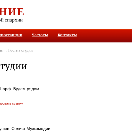
НИЕ
ой епархии
диостанции
Частоты
Контакты
ив
→ Гость в студии
студии
. Шарф. Будем рядом
ировать ссылку
ушев. Солист Музкомедии