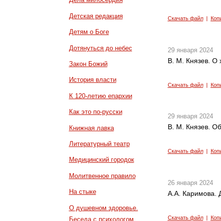
Детская редакция
Скачать файл
|
Коп
Детям о Боге
Дотянуться до небес
29 января 2024
В. М. Князев. О
Закон Божий
История власти
Скачать файл
|
Коп
К 120-летию епархии
Как это по-русски
29 января 2024
В. М. Князев. О
Книжная лавка
Литературный театр
Скачать файл
|
Коп
Медицинский городок
Молитвенное правило
26 января 2024
На стыке
А.А. Каримова. 
О душевном здоровье.
Скачать файл
|
Коп
Беседа с психологом