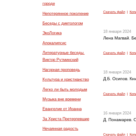
городе
Скачать файл
|
Коп
Непотерянное поколение
Беседы с диетологом
18 января 2024
ЭкоЛогика
Лена Магвай. Б
Апокалипсис
Литературные беседы.
Скачать файл
|
Коп
Виктор Рутминский
Нагорная проповедь
18 января 2024
Д.Б. Осипов. Кни
Культура и христианство
Легко ли быть молодым
Скачать файл
|
Коп
Музыка вне времени
Евангелие от Иоанна
16 января 2024
За Христа Претерпевшие
Д. Понамарев. 
Нечаянная радость
Скачать файл
|
Коп