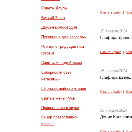
Советы Доулы
Скачать файл
|
Коп
Ветхий Завет
Друзья милосердия
15 января 2024
Песочница для взрослых
Глафира Девяши
Что день грядущий нам
Скачать файл
|
Коп
готовит
Советы молодой маме
15 января 2024
Соборности свет
Глафира Девяши
негасимый
Школа семейного чтения
Скачать файл
|
Коп
Святые жены Руси
Православие в звуке
15 января 2024
Денис Коляснико
Обзор православной
прессы
Скачать файл
|
Коп