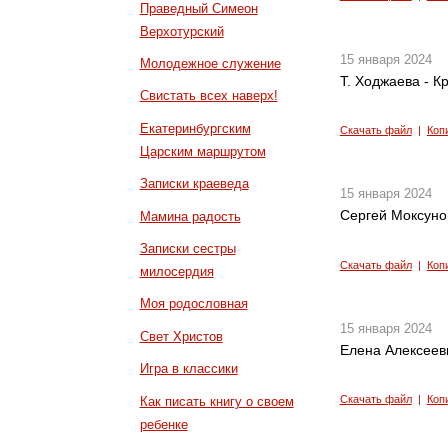
Праведный Симеон
Верхотурский
15 января 2024
Молодежное служение
Т. Ходжаева - К
Свистать всех наверх!
Екатеринбургским
Скачать файл
|
Коп
Царским маршрутом
Записки краеведа
15 января 2024
Сергей Моксуно
Мамина радость
Записки сестры
Скачать файл
|
Коп
милосердия
Моя родословная
15 января 2024
Свет Христов
Елена Алексеев
Игра в классики
Скачать файл
|
Коп
Как писать книгу о своем
ребенке