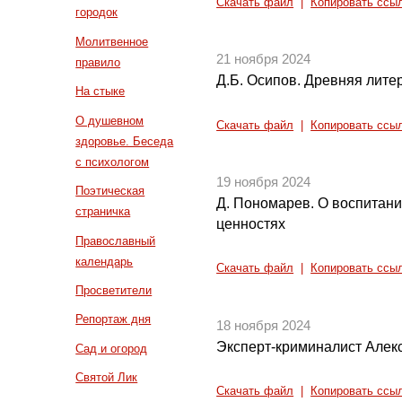
Скачать файл
|
Копировать ссы
городок
Молитвенное
21 ноября 2024
правило
Д.Б. Осипов. Древняя литер
На стыке
О душевном
Скачать файл
|
Копировать ссы
здоровье. Беседа
с психологом
19 ноября 2024
Поэтическая
Д. Пономарев. О воспитани
страничка
ценностях
Православный
календарь
Скачать файл
|
Копировать ссы
Просветители
Репортаж дня
18 ноября 2024
Эксперт-криминалист Алек
Сад и огород
Святой Лик
Скачать файл
|
Копировать ссы