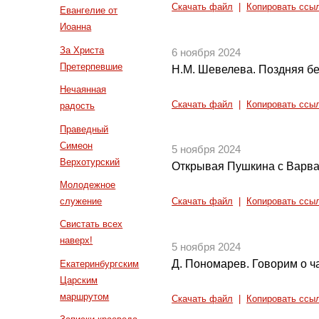
Скачать файл
|
Копировать ссы
Евангелие от
Иоанна
За Христа
6 ноября 2024
Претерпевшие
Н.М. Шевелева. Поздняя б
Нечаянная
Скачать файл
|
Копировать ссы
радость
Праведный
Симеон
5 ноября 2024
Верхотурский
Открывая Пушкина с Варв
Молодежное
служение
Скачать файл
|
Копировать ссы
Свистать всех
наверх!
5 ноября 2024
Д. Пономарев. Говорим о 
Екатеринбургским
Царским
маршрутом
Скачать файл
|
Копировать ссы