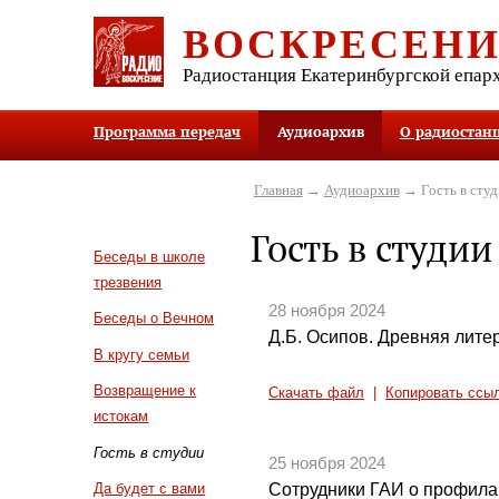
ВОСКРЕСЕН
Радиостанция Екатеринбургской епар
Программа передач
Аудиоархив
О радиостан
Главная
→
Аудиоархив
→ Гость в студ
Гость в студии
Беседы в школе
трезвения
28 ноября 2024
Беседы о Вечном
Д.Б. Осипов. Древняя литер
В кругу семьи
Возвращение к
Скачать файл
|
Копировать ссы
истокам
Гость в студии
25 ноября 2024
Сотрудники ГАИ о профила
Да будет с вами