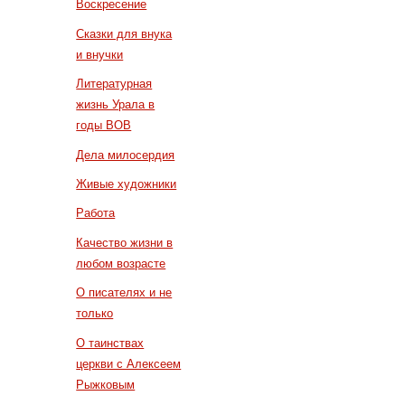
Воскресение
Сказки для внука
и внучки
Литературная
жизнь Урала в
годы ВОВ
Дела милосердия
Живые художники
Работа
Качество жизни в
любом возрасте
О писателях и не
только
О таинствах
церкви с Алексеем
Рыжковым