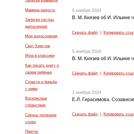
Записки краеведа
Мамина радость
5 ноября 2024
В. М. Князев об И. Ильине ч
Записки сестры
милосердия
Скачать файл
|
Копировать ссы
Моя родословная
Свет Христов
5 ноября 2024
Игра в классики
В. М. Князев об И. Ильине ч
Как писать книгу о
своем ребенке
Скачать файл
|
Копировать ссы
Страсти и борьба
с ними
1 ноября 2024
Воскресные
Е.Л. Герасимова. Созависим
странствия
Скачать файл
|
Копировать ссы
Сердцу полезное
слово
Притчи