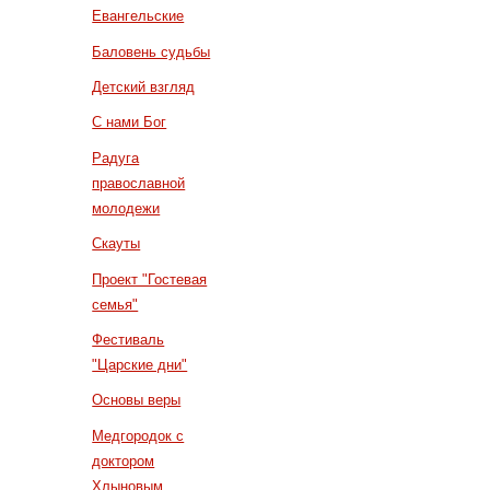
Евангельские
Баловень судьбы
Детский взгляд
С нами Бог
Радуга
православной
молодежи
Скауты
Проект "Гостевая
семья"
Фестиваль
"Царские дни"
Основы веры
Медгородок с
доктором
Хлыновым