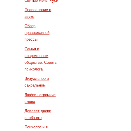
Святые жены Руси
Православие в
звуке
Обзор
православной
прессы
Семья в
современном
обществе. Советы
психолога
Визуальное в
сакральном
Любви негромкие
слова
Довлеет дневи
злоба его
Психолог и я