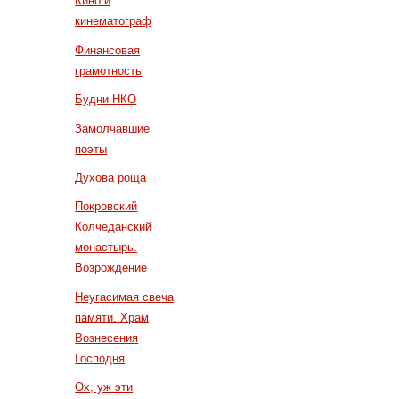
Кино и
кинематограф
Финансовая
грамотность
Будни НКО
Замолчавшие
поэты
Духова роща
Покровский
Колчеданский
монастырь.
Возрождение
Неугасимая свеча
памяти. Храм
Вознесения
Господня
Ох, уж эти