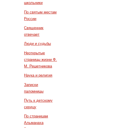
школьники
По святым местам
России
Священник
отвечает
Люди и судьбы
Неоткрытые
страницы жизни Ф.
М. Решетникова
Наука и религия
Записки
паломницы
Путь к детскому
сердцу
По страницам
Альманаха