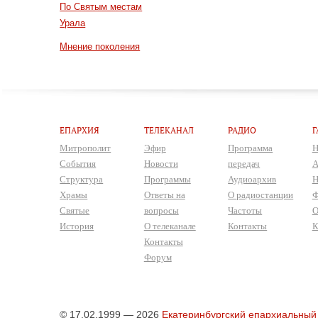
По Святым местам
Урала
Мнение поколения
ЕПАРХИЯ
ТЕЛЕКАНАЛ
РАДИО
Г
Митрополит
Эфир
Программа
Н
События
Новости
передач
А
Структура
Программы
Аудиоархив
Н
Храмы
Ответы на
О радиостанции
Ф
Святые
вопросы
Частоты
О
История
О телеканале
Контакты
К
Контакты
Форум
© 17.02.1999 — 2026
Екатеринбургский епархиальный