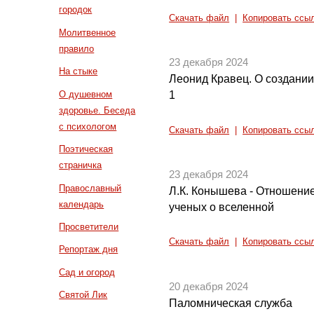
городок
Скачать файл
|
Копировать ссы
Молитвенное
правило
23 декабря 2024
На стыке
Леонид Кравец. О создании
О душевном
1
здоровье. Беседа
с психологом
Скачать файл
|
Копировать ссы
Поэтическая
страничка
23 декабря 2024
Православный
Л.К. Конышева - Отношение
календарь
ученых о вселенной
Просветители
Скачать файл
|
Копировать ссы
Репортаж дня
Сад и огород
20 декабря 2024
Святой Лик
Паломническая служба