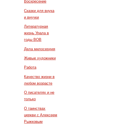
Воскресение
Сказки для внука
и внучки
Литературная
жизнь Урала в
годы ВОВ
Дела милосердия
Живые художники
Работа
Качество жизни в
любом возрасте
О писателях и не
только
О таинствах
церкви с Алексеем
Рыжковым