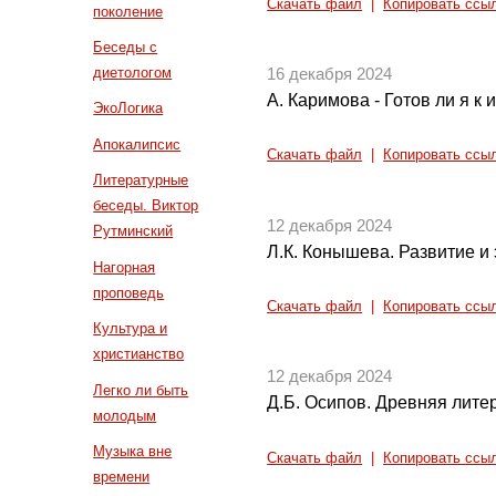
Скачать файл
|
Копировать ссы
поколение
Беседы с
диетологом
16 декабря 2024
А. Каримова - Готов ли я к
ЭкоЛогика
Апокалипсис
Скачать файл
|
Копировать ссы
Литературные
беседы. Виктор
12 декабря 2024
Рутминский
Л.К. Конышева. Развитие и
Нагорная
проповедь
Скачать файл
|
Копировать ссы
Культура и
христианство
12 декабря 2024
Легко ли быть
Д.Б. Осипов. Древняя литер
молодым
Музыка вне
Скачать файл
|
Копировать ссы
времени