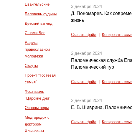
Евангельские
3 декабря 2024
Д. Пономарев. Как соврем
Баловень судьбы
жизнь
Детский взгляд
С нами Бог
Скачать файл
|
Копировать ссы
Радуга
православной
2 декабря 2024
молодежи
Паломническая служба Епа
Скауты
Паломнический тур
Проект "Гостевая
Скачать файл
|
Копировать ссы
семья"
Фестиваль
"Царские дни"
2 декабря 2024
Е. В. Шиврина. Паломниче
Основы веры
Медгородок с
Скачать файл
|
Копировать ссы
доктором
Хлыновым