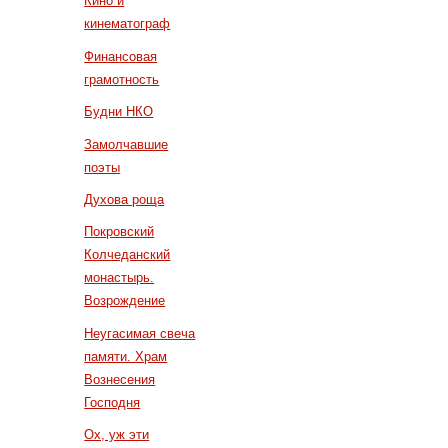
Кино и
кинематограф
Финансовая
грамотность
Будни НКО
Замолчавшие
поэты
Духова роща
Покровский
Колчеданский
монастырь.
Возрождение
Неугасимая свеча
памяти. Храм
Вознесения
Господня
Ох, уж эти