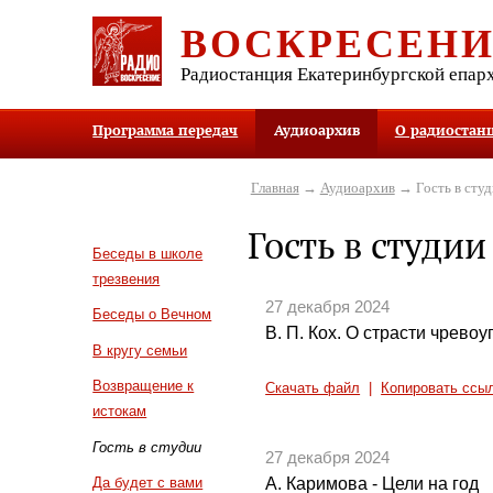
ВОСКРЕСЕН
Радиостанция Екатеринбургской епар
Программа передач
Аудиоархив
О радиостан
Главная
→
Аудиоархив
→ Гость в студ
Гость в студии
Беседы в школе
трезвения
27 декабря 2024
Беседы о Вечном
В. П. Кох. О страсти чревоу
В кругу семьи
Возвращение к
Скачать файл
|
Копировать ссы
истокам
Гость в студии
27 декабря 2024
А. Каримова - Цели на год
Да будет с вами