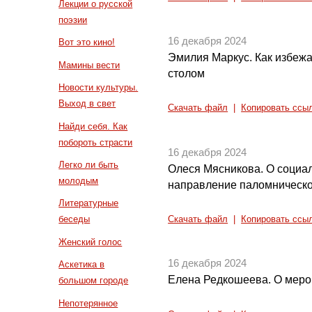
Лекции о русской
поэзии
16 декабря 2024
Вот это кино!
Эмилия Маркус. Как избежа
Мамины вести
столом
Новости культуры.
Выход в свет
Скачать файл
|
Копировать ссы
Найди себя. Как
побороть страсти
16 декабря 2024
Легко ли быть
Олеся Мясникова. О социал
молодым
направление паломническо
Литературные
беседы
Скачать файл
|
Копировать ссы
Женский голос
16 декабря 2024
Аскетика в
Елена Редкошеева. О меро
большом городе
Непотерянное