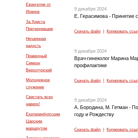
Евангелие от
9 декабря 2024
Иоанна
Е. Герасимова - Принятие с
За Христа
Претерпевшие
Скачать файл
|
Копировать ссы
Нечаянная
радость
9 декабря 2024
Праведный
Врач-гинеколог Марина Ма
Симеон
профилактике
Верхотурский
Молодежное
Скачать файл
|
Копировать ссы
служение
Свистать всех
9 декабря 2024
наверх!
А. Бородина, М. Гетман - П
Екатеринбургским
году и Рождеству
Царским
маршрутом
Скачать файл
|
Копировать ссы