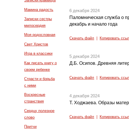
Записки краеведа
Мамина радость
6 декабря 2024
Паломническая служба о п
Записки сестры
декабрь и начало года
милосердия
Моя родословная
Скачать файл
|
Копировать ссы
Свет Христов
Игра в классики
5 декабря 2024
Как писать книгу о
Д.Б. Осипов. Древняя литер
своем ребенке
Скачать файл
|
Копировать ссы
Страсти и борьба
с ними
Воскресные
4 декабря 2024
странствия
Т. Ходжаева. Образы матер
Сердцу полезное
Скачать файл
|
Копировать ссы
слово
Притчи