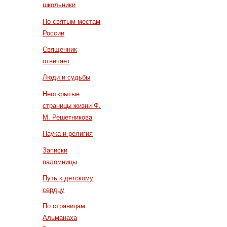
школьники
По святым местам
России
Священник
отвечает
Люди и судьбы
Неоткрытые
страницы жизни Ф.
М. Решетникова
Наука и религия
Записки
паломницы
Путь к детскому
сердцу
По страницам
Альманаха