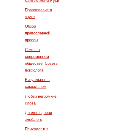
Святые жены Руси
Православие в
звуке
Обзор
православной
прессы
Семья в
современном
обществе. Советы
психолога
Визуальное в
сакральном
Любви негромкие
слова
Довлеет дневи
злоба его
Психолог и я