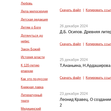
Любовь
Скачать файл
|
Копировать ссы
Дела милосердия
Детская редакция
26 декабря 2024
Детям о Боге
Д.Б. Осипов. Древняя литер
Дотянуться до
небес
Скачать файл
|
Копировать ссы
Закон Божий
История власти
25 декабря 2024
К 120-летию
Т.Ананьина, Н.Ардаширова 
епархии
Скачать файл
|
Копировать ссы
Как это по-русски
Книжная лавка
23 декабря 2024
Литературный
Леонид Кравец. О создании
театр
2
Медицинский