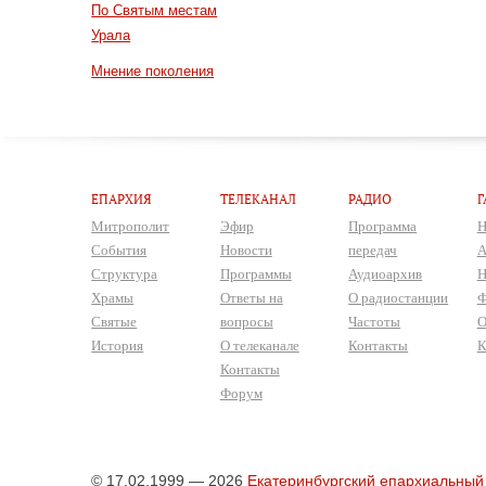
По Святым местам
Урала
Мнение поколения
ЕПАРХИЯ
ТЕЛЕКАНАЛ
РАДИО
Г
Митрополит
Эфир
Программа
Н
События
Новости
передач
А
Структура
Программы
Аудиоархив
Н
Храмы
Ответы на
О радиостанции
Ф
Святые
вопросы
Частоты
О
История
О телеканале
Контакты
К
Контакты
Форум
© 17.02.1999 — 2026
Екатеринбургский епархиальный