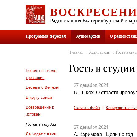
ВОСКРЕСЕН
Радиостанция Екатеринбургской епар
Программа передач
Аудиоархив
О радиостан
Главная
→
Аудиоархив
→ Гость в студ
Гость в студии
Беседы в школе
трезвения
27 декабря 2024
Беседы о Вечном
В. П. Кох. О страсти чревоу
В кругу семьи
Возвращение к
Скачать файл
|
Копировать ссы
истокам
Гость в студии
27 декабря 2024
А. Каримова - Цели на год
Да будет с вами