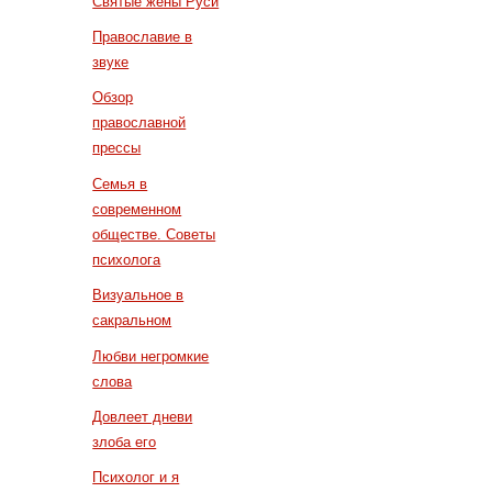
Святые жены Руси
Православие в
звуке
Обзор
православной
прессы
Семья в
современном
обществе. Советы
психолога
Визуальное в
сакральном
Любви негромкие
слова
Довлеет дневи
злоба его
Психолог и я