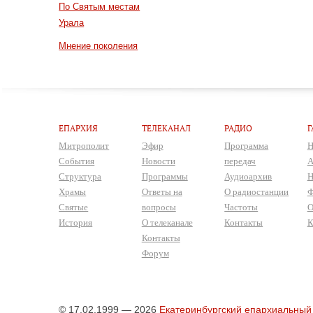
По Святым местам
Урала
Мнение поколения
ЕПАРХИЯ
ТЕЛЕКАНАЛ
РАДИО
Г
Митрополит
Эфир
Программа
Н
События
Новости
передач
А
Структура
Программы
Аудиоархив
Н
Храмы
Ответы на
О радиостанции
Ф
Святые
вопросы
Частоты
О
История
О телеканале
Контакты
К
Контакты
Форум
© 17.02.1999 — 2026
Екатеринбургский епархиальный