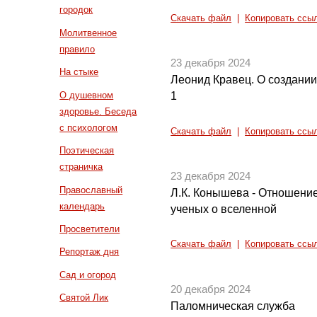
городок
Скачать файл
|
Копировать ссы
Молитвенное
правило
23 декабря 2024
На стыке
Леонид Кравец. О создании
О душевном
1
здоровье. Беседа
с психологом
Скачать файл
|
Копировать ссы
Поэтическая
страничка
23 декабря 2024
Православный
Л.К. Конышева - Отношение
календарь
ученых о вселенной
Просветители
Скачать файл
|
Копировать ссы
Репортаж дня
Сад и огород
20 декабря 2024
Святой Лик
Паломническая служба