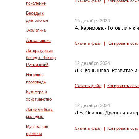
Скачать файл
|
Копировать ссы
поколение
Беседы с
диетологом
16 декабря 2024
А. Каримова - Готов ли я к
ЭкоЛогика
Апокалипсис
Скачать файл
|
Копировать ссы
Литературные
беседы. Виктор
12 декабря 2024
Рутминский
Л.К. Конышева. Развитие и
Нагорная
проповедь
Скачать файл
|
Копировать ссы
Культура и
христианство
12 декабря 2024
Легко ли быть
Д.Б. Осипов. Древняя литер
молодым
Музыка вне
Скачать файл
|
Копировать ссы
времени