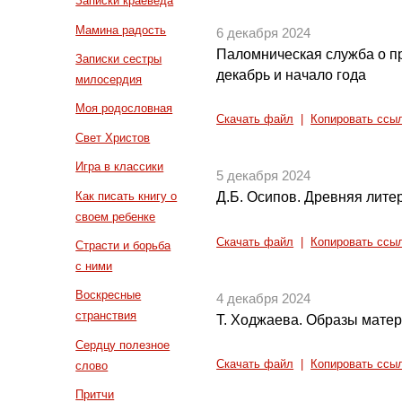
Записки краеведа
Мамина радость
6 декабря 2024
Паломническая служба о п
Записки сестры
декабрь и начало года
милосердия
Моя родословная
Скачать файл
|
Копировать ссы
Свет Христов
Игра в классики
5 декабря 2024
Как писать книгу о
Д.Б. Осипов. Древняя литер
своем ребенке
Скачать файл
|
Копировать ссы
Страсти и борьба
с ними
Воскресные
4 декабря 2024
странствия
Т. Ходжаева. Образы матер
Сердцу полезное
Скачать файл
|
Копировать ссы
слово
Притчи