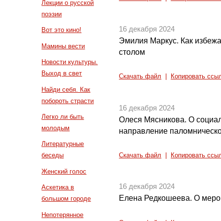
Лекции о русской
поэзии
16 декабря 2024
Вот это кино!
Эмилия Маркус. Как избежа
Мамины вести
столом
Новости культуры.
Выход в свет
Скачать файл
|
Копировать ссы
Найди себя. Как
побороть страсти
16 декабря 2024
Легко ли быть
Олеся Мясникова. О социал
молодым
направление паломническо
Литературные
беседы
Скачать файл
|
Копировать ссы
Женский голос
16 декабря 2024
Аскетика в
Елена Редкошеева. О меро
большом городе
Непотерянное