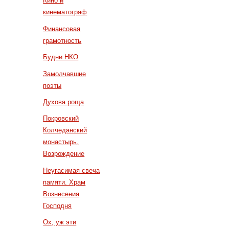
Кино и
кинематограф
Финансовая
грамотность
Будни НКО
Замолчавшие
поэты
Духова роща
Покровский
Колчеданский
монастырь.
Возрождение
Неугасимая свеча
памяти. Храм
Вознесения
Господня
Ох, уж эти