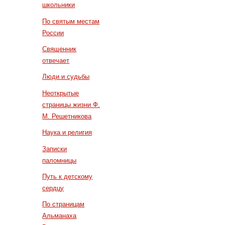
школьники
По святым местам
России
Священник
отвечает
Люди и судьбы
Неоткрытые
страницы жизни Ф.
М. Решетникова
Наука и религия
Записки
паломницы
Путь к детскому
сердцу
По страницам
Альманаха