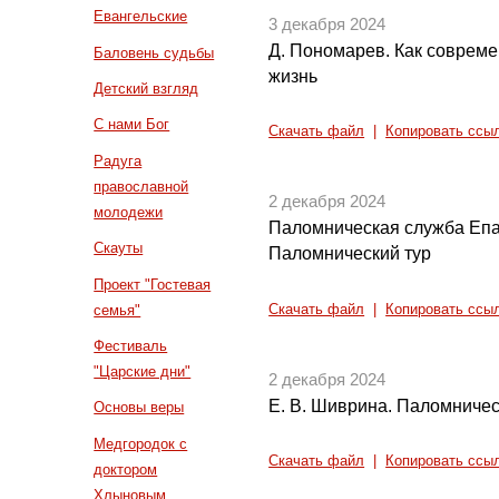
Евангельские
3 декабря 2024
Д. Пономарев. Как соврем
Баловень судьбы
жизнь
Детский взгляд
С нами Бог
Скачать файл
|
Копировать ссы
Радуга
православной
2 декабря 2024
молодежи
Паломническая служба Епа
Скауты
Паломнический тур
Проект "Гостевая
Скачать файл
|
Копировать ссы
семья"
Фестиваль
"Царские дни"
2 декабря 2024
Е. В. Шиврина. Паломниче
Основы веры
Медгородок с
Скачать файл
|
Копировать ссы
доктором
Хлыновым