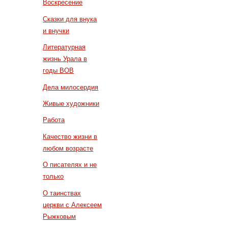
Воскресение
Сказки для внука
и внучки
Литературная
жизнь Урала в
годы ВОВ
Дела милосердия
Живые художники
Работа
Качество жизни в
любом возрасте
О писателях и не
только
О таинствах
церкви с Алексеем
Рыжковым