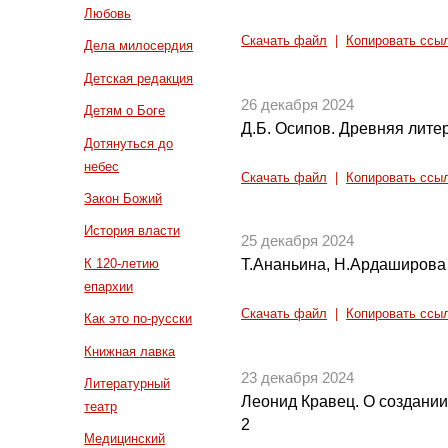
Любовь
Скачать файл
|
Копировать ссы
Дела милосердия
Детская редакция
26 декабря 2024
Детям о Боге
Д.Б. Осипов. Древняя литер
Дотянуться до
небес
Скачать файл
|
Копировать ссы
Закон Божий
История власти
25 декабря 2024
К 120-летию
Т.Ананьина, Н.Ардаширова 
епархии
Скачать файл
|
Копировать ссы
Как это по-русски
Книжная лавка
23 декабря 2024
Литературный
Леонид Кравец. О создании
театр
2
Медицинский