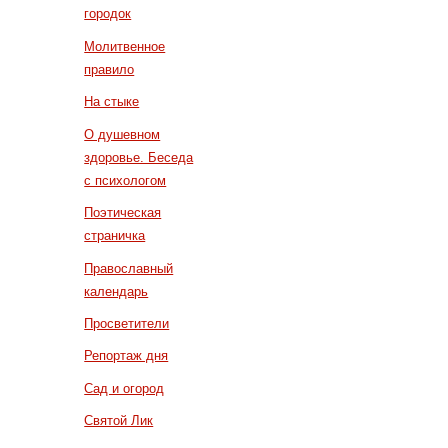
городок
Молитвенное
правило
На стыке
О душевном
здоровье. Беседа
с психологом
Поэтическая
страничка
Православный
календарь
Просветители
Репортаж дня
Сад и огород
Святой Лик