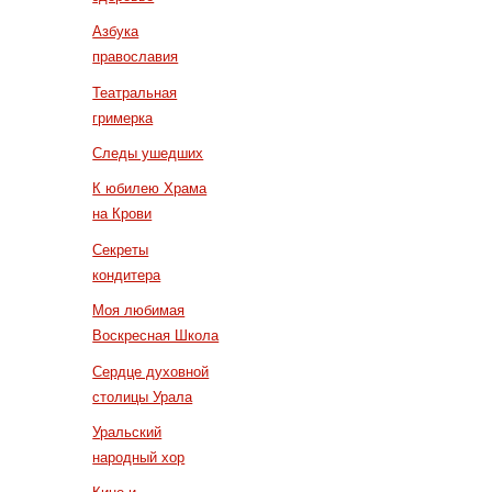
Азбука
православия
Театральная
гримерка
Следы ушедших
К юбилею Храма
на Крови
Секреты
кондитера
Моя любимая
Воскресная Школа
Сердце духовной
столицы Урала
Уральский
народный хор