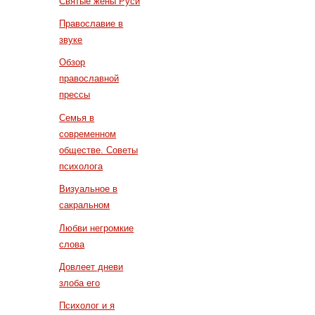
Святые жены Руси
Православие в
звуке
Обзор
православной
прессы
Семья в
современном
обществе. Советы
психолога
Визуальное в
сакральном
Любви негромкие
слова
Довлеет дневи
злоба его
Психолог и я