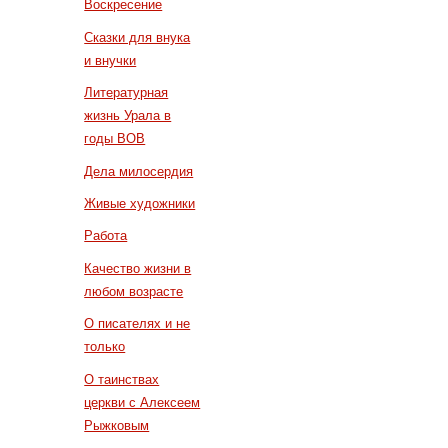
Воскресение
Сказки для внука
и внучки
Литературная
жизнь Урала в
годы ВОВ
Дела милосердия
Живые художники
Работа
Качество жизни в
любом возрасте
О писателях и не
только
О таинствах
церкви с Алексеем
Рыжковым