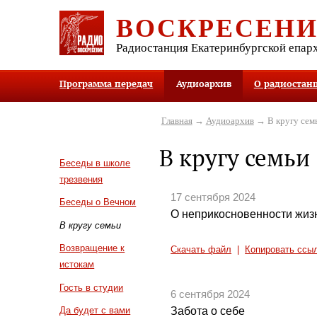
ВОСКРЕСЕН
Радиостанция Екатеринбургской епар
Программа передач
Аудиоархив
О радиостан
Главная
→
Аудиоархив
→ В кругу сем
В кругу семьи
Беседы в школе
трезвения
17 сентября 2024
Беседы о Вечном
О неприкосновенности жиз
В кругу семьи
Возвращение к
Скачать файл
|
Копировать ссы
истокам
Гость в студии
6 сентября 2024
Забота о себе
Да будет с вами