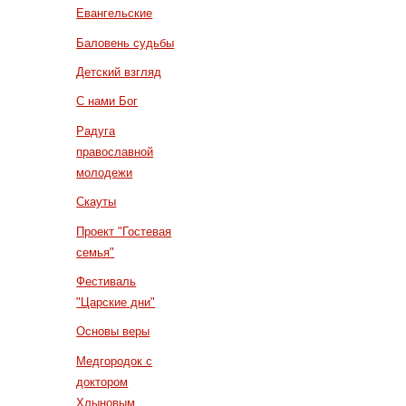
Евангельские
Баловень судьбы
Детский взгляд
С нами Бог
Радуга
православной
молодежи
Скауты
Проект "Гостевая
семья"
Фестиваль
"Царские дни"
Основы веры
Медгородок с
доктором
Хлыновым