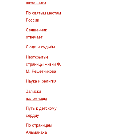
школьники
По святым местам
России
Священник
отвечает
Люди и судьбы
Неоткрытые
страницы жизни Ф.
М. Решетникова
Наука и религия
Записки
паломницы
Путь к детскому
сердцу
По страницам
Альманаха