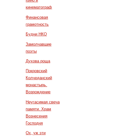
Кино и
кинематограф
Финансовая
грамотность
Будни НКО
Замолчавшие
поэты
Духова роща
Покровский
Колчеданский
монастырь.
Возрождение
Неугасимая свеча
памяти. Храм
Вознесения
Господня
Ох, уж эти