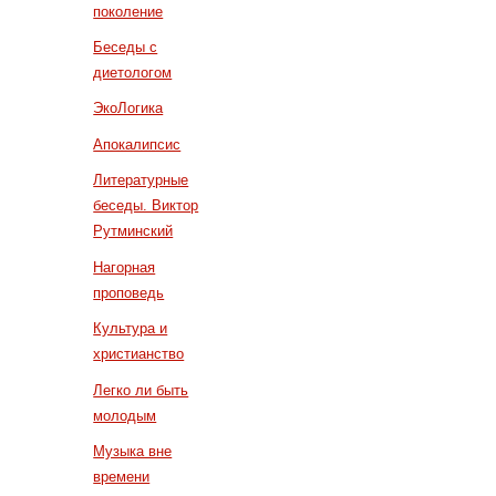
поколение
Беседы с
диетологом
ЭкоЛогика
Апокалипсис
Литературные
беседы. Виктор
Рутминский
Нагорная
проповедь
Культура и
христианство
Легко ли быть
молодым
Музыка вне
времени