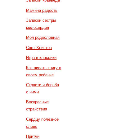
Записки краеведа
Мамина радость
Записки сестры
милосердия
Моя родословная
Свет Христов
Игра в классики
Как писать книгу о
своем ребенке
Страсти и борьба
с ними
Воскресные
странствия
Сердцу полезное
слово
Притчи