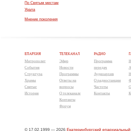
По Святым местам
Урала
Мнение поколения
ЕПАРХИЯ
ТЕЛЕКАНАЛ
РАДИО
Г
Митрополит
Эфир
Программа
Н
События
Новости
передач
А
Структура
Программы
Аудиоархив
Н
Храмы
Ответы на
О радиостанции
Ф
Святые
вопросы
Частоты
О
История
О телеканале
Контакты
К
Контакты
Форум
© 17.02.1999 — 2026
Екатеринбургский епархиальный