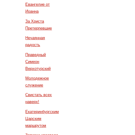
Евангелие от
Иоанна
За Христа
Претерпевшие
Нечаянная
радость
Праведный
Симеон
Верхотурский
Молодежное
служение
Свистать всех
наверх!
Екатеринбургским
Царским
маршрутом