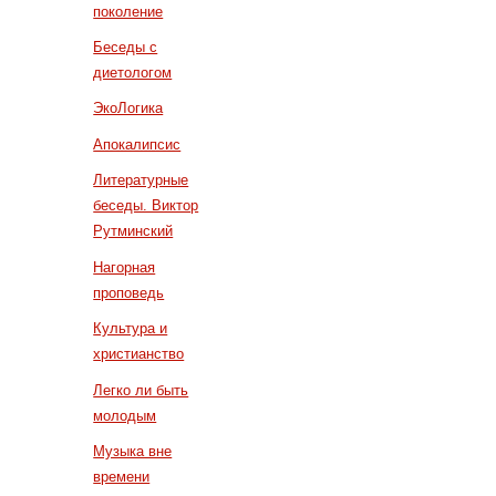
поколение
Беседы с
диетологом
ЭкоЛогика
Апокалипсис
Литературные
беседы. Виктор
Рутминский
Нагорная
проповедь
Культура и
христианство
Легко ли быть
молодым
Музыка вне
времени