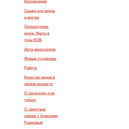
Воскресение
Сказки для внука
и внучки
Литературная
жизнь Урала в
годы ВОВ
Дела милосердия
Живые художники
Работа
Качество жизни в
любом возрасте
О писателях и не
только
О таинствах
церкви с Алексеем
Рыжковым