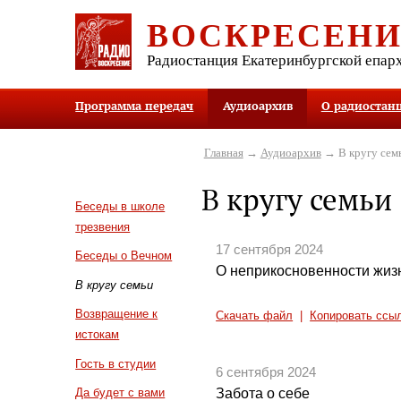
ВОСКРЕСЕН
Радиостанция Екатеринбургской епар
Программа передач
Аудиоархив
О радиостан
Главная
→
Аудиоархив
→ В кругу сем
В кругу семьи
Беседы в школе
трезвения
17 сентября 2024
Беседы о Вечном
О неприкосновенности жиз
В кругу семьи
Возвращение к
Скачать файл
|
Копировать ссы
истокам
Гость в студии
6 сентября 2024
Забота о себе
Да будет с вами