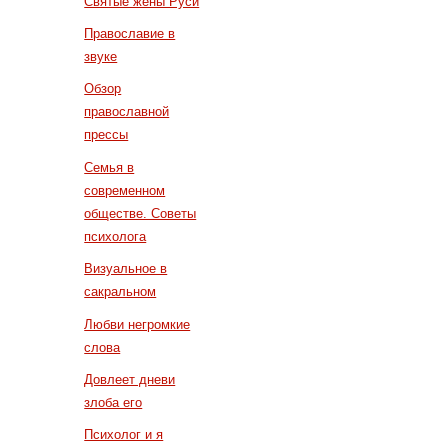
Святые жены Руси
Православие в
звуке
Обзор
православной
прессы
Семья в
современном
обществе. Советы
психолога
Визуальное в
сакральном
Любви негромкие
слова
Довлеет дневи
злоба его
Психолог и я