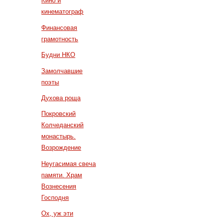
Кино и
кинематограф
Финансовая
грамотность
Будни НКО
Замолчавшие
поэты
Духова роща
Покровский
Колчеданский
монастырь.
Возрождение
Неугасимая свеча
памяти. Храм
Вознесения
Господня
Ох, уж эти