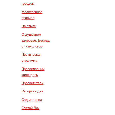
городок
Молитвенное
правило
На стыке
О душевном
здоровье. Беседа
с психологом
Поэтическая
страничка
Православный
календарь
Просветители
Репортаж дня
Сад и огород
Святой Лик