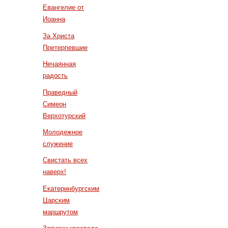
Евангелие от
Иоанна
За Христа
Претерпевшие
Нечаянная
радость
Праведный
Симеон
Верхотурский
Молодежное
служение
Свистать всех
наверх!
Екатеринбургским
Царским
маршрутом