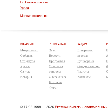
По Святым местам
Урала
Мнение поколения
ЕПАРХИЯ
ТЕЛЕКАНАЛ
РАДИО
Г
Митрополит
Эфир
Программа
Н
События
Новости
передач
А
Структура
Программы
Аудиоархив
Н
Храмы
Ответы на
О радиостанции
Ф
Святые
вопросы
Частоты
О
История
О телеканале
Контакты
К
Контакты
Форум
© 17.02.1999 — 2026
Екатеринбургский епархиальный