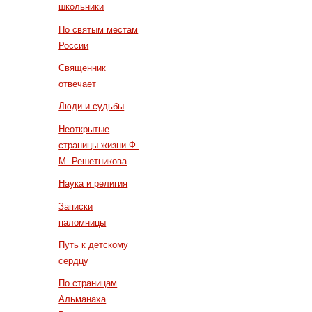
школьники
По святым местам
России
Священник
отвечает
Люди и судьбы
Неоткрытые
страницы жизни Ф.
М. Решетникова
Наука и религия
Записки
паломницы
Путь к детскому
сердцу
По страницам
Альманаха