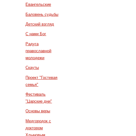
Евангельские
Баловень судьбы
Детский взгляд
С нами Бог
Радуга
православной
молодежи
Скауты
Проект "Гостевая
семья"
Фестиваль
"Царские дни"
Основы веры
Медгородок с
доктором
Хлыновым