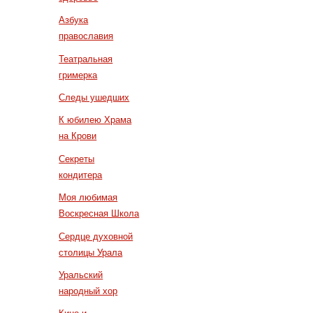
Азбука
православия
Театральная
гримерка
Следы ушедших
К юбилею Храма
на Крови
Секреты
кондитера
Моя любимая
Воскресная Школа
Сердце духовной
столицы Урала
Уральский
народный хор