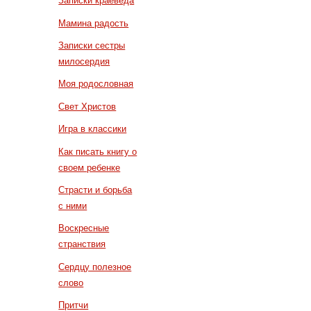
Записки краеведа
Мамина радость
Записки сестры
милосердия
Моя родословная
Свет Христов
Игра в классики
Как писать книгу о
своем ребенке
Страсти и борьба
с ними
Воскресные
странствия
Сердцу полезное
слово
Притчи