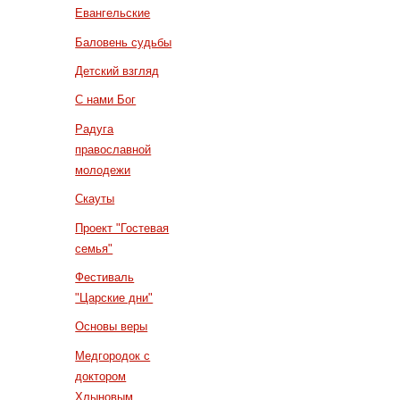
Евангельские
Баловень судьбы
Детский взгляд
С нами Бог
Радуга
православной
молодежи
Скауты
Проект "Гостевая
семья"
Фестиваль
"Царские дни"
Основы веры
Медгородок с
доктором
Хлыновым