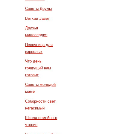
Советы Доулы
Ветхий Завет
Друзья
милосердия
Песочница для
взрослых
Что день
грядущий нам
готовит
Советы молодой
маме
Соборности свет
негасимый
Школа семейного
чтения