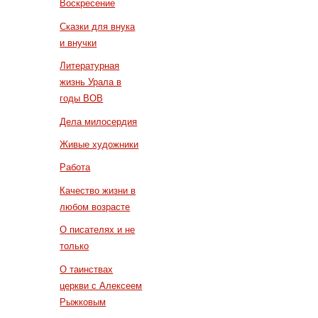
Воскресение
Сказки для внука
и внучки
Литературная
жизнь Урала в
годы ВОВ
Дела милосердия
Живые художники
Работа
Качество жизни в
любом возрасте
О писателях и не
только
О таинствах
церкви с Алексеем
Рыжковым