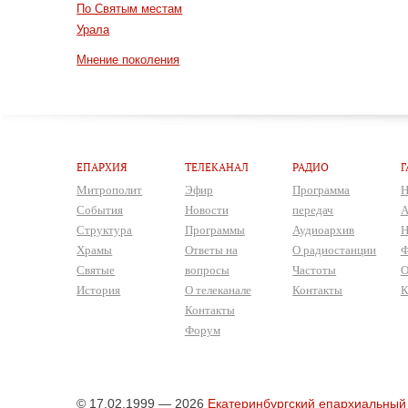
По Святым местам
Урала
Мнение поколения
ЕПАРХИЯ
ТЕЛЕКАНАЛ
РАДИО
Г
Митрополит
Эфир
Программа
Н
События
Новости
передач
А
Структура
Программы
Аудиоархив
Н
Храмы
Ответы на
О радиостанции
Ф
Святые
вопросы
Частоты
О
История
О телеканале
Контакты
К
Контакты
Форум
© 17.02.1999 — 2026
Екатеринбургский епархиальный