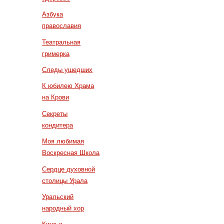
Азбука
православия
Театральная
гримерка
Следы ушедших
К юбилею Храма
на Крови
Секреты
кондитера
Моя любимая
Воскресная Школа
Сердце духовной
столицы Урала
Уральский
народный хор