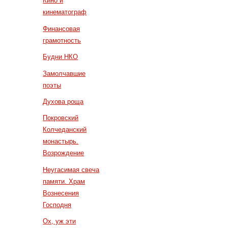
Кино и
кинематограф
Финансовая
грамотность
Будни НКО
Замолчавшие
поэты
Духова роща
Покровский
Колчеданский
монастырь.
Возрождение
Неугасимая свеча
памяти. Храм
Вознесения
Господня
Ох, уж эти