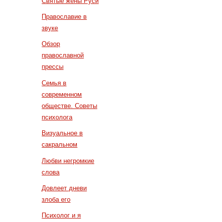
Святые жены Руси
Православие в
звуке
Обзор
православной
прессы
Семья в
современном
обществе. Советы
психолога
Визуальное в
сакральном
Любви негромкие
слова
Довлеет дневи
злоба его
Психолог и я