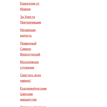
Евангелие от
Иоанна
За Христа
Претерпевшие
Нечаянная
радость
Праведный
Симеон
Верхотурский
Молодежное
служение
Свистать всех
наверх!
Екатеринбургским
Царским
маршрутом