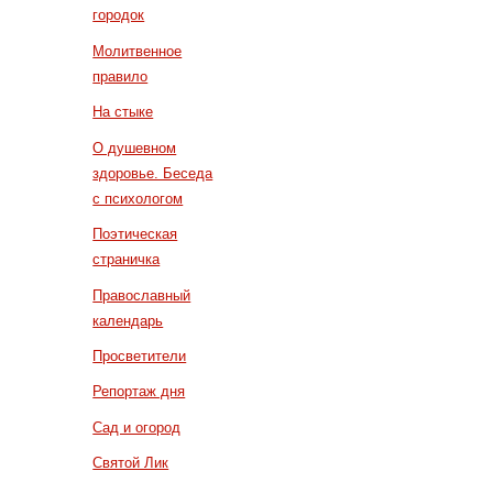
городок
Молитвенное
правило
На стыке
О душевном
здоровье. Беседа
с психологом
Поэтическая
страничка
Православный
календарь
Просветители
Репортаж дня
Сад и огород
Святой Лик