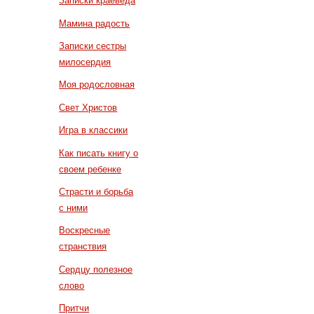
Записки краеведа
Мамина радость
Записки сестры
милосердия
Моя родословная
Свет Христов
Игра в классики
Как писать книгу о
своем ребенке
Страсти и борьба
с ними
Воскресные
странствия
Сердцу полезное
слово
Притчи