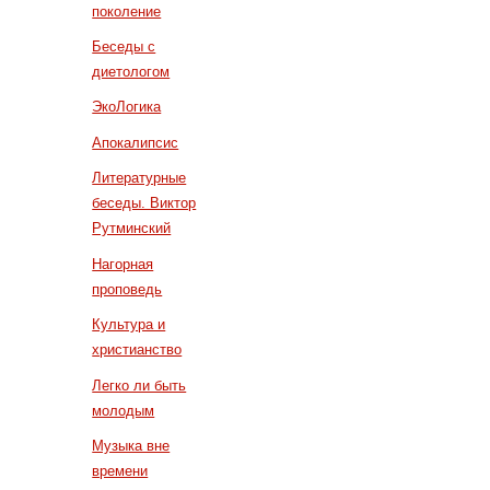
поколение
Беседы с
диетологом
ЭкоЛогика
Апокалипсис
Литературные
беседы. Виктор
Рутминский
Нагорная
проповедь
Культура и
христианство
Легко ли быть
молодым
Музыка вне
времени