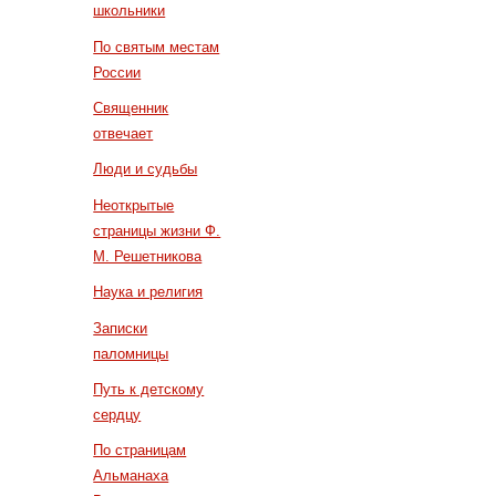
школьники
По святым местам
России
Священник
отвечает
Люди и судьбы
Неоткрытые
страницы жизни Ф.
М. Решетникова
Наука и религия
Записки
паломницы
Путь к детскому
сердцу
По страницам
Альманаха