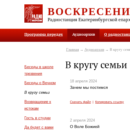
ВОСКРЕСЕН
Радиостанция Екатеринбургской епар
Программа передач
Аудиоархив
О радиостан
Главная
→
Аудиоархив
→ В кругу сем
В кругу семьи
Беседы в школе
трезвения
18 апреля 2024
Беседы о Вечном
Зачем мы постимся
В кругу семьи
Возвращение к
Скачать файл
|
Копировать ссылку
истокам
Гость в студии
2 апреля 2024
О Воле Божией
Да будет с вами