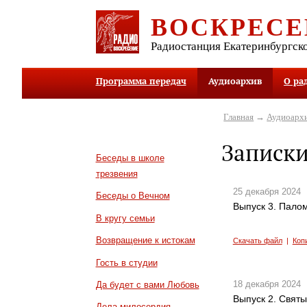
ВОСКРЕСЕ
Радиостанция Екатеринбургск
Программа передач
Аудиоархив
О ра
Главная
→
Аудиоарх
Записк
Беседы в школе
трезвения
25 декабря 2024
Беседы о Вечном
Выпуск 3. Пало
В кругу семьи
Возвращение к истокам
Скачать файл
|
Коп
Гость в студии
18 декабря 2024
Да будет с вами Любовь
Выпуск 2. Свят
Дела милосердия