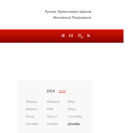
Русская Православная Церковь
Московский Патриархат
2024
2025
Январь
Февраль
Март
Апрель
Май
Июнь
Июль
Август
Сентябрь
Октябрь
Ноябрь
Декабрь