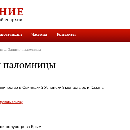
НИЕ
ой епархии
диостанции
Частоты
Контакты
ив
→ Записки паломницы
и паломницы
мничество в Свияжский Успенский монастырь и Казань
ировать ссылку
ыни полуострова Крым