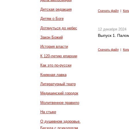
Детская редакция
Скачать файл
|
Коп
Детям о Боге
Дотянуться до небес
12 декабря 2024
Выпуск 1. Пало
Закон Божий
История власти
Скачать файл
|
Коп
К 120-летию епархии
Как это по-русски
Книжная лавка
Литературный театр
Медицинский городок
Молитвенное правило
На стыке
О душевном здоровье.
Беседа с психологом