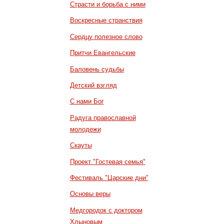
Страсти и борьба с ними
Воскресные странствия
Сердцу полезное слово
Притчи Евангельские
Баловень судьбы
Детский взгляд
С нами Бог
Радуга православной
молодежи
Скауты
Проект "Гостевая семья"
Фестиваль "Царские дни"
Основы веры
Медгородок с доктором
Хлыновым