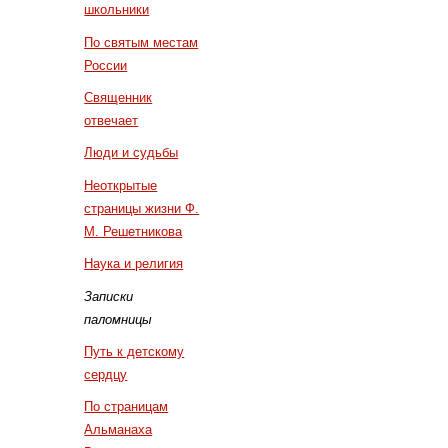
школьники
По святым местам
России
Священник
отвечает
Люди и судьбы
Неоткрытые
страницы жизни Ф.
М. Решетникова
Наука и религия
Записки
паломницы
Путь к детскому
сердцу
По страницам
Альманаха