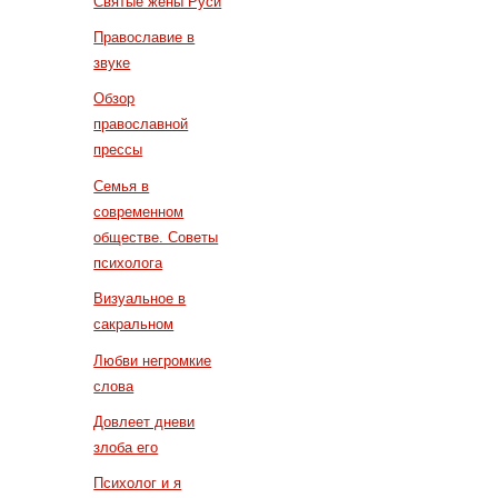
Святые жены Руси
Православие в
звуке
Обзор
православной
прессы
Семья в
современном
обществе. Советы
психолога
Визуальное в
сакральном
Любви негромкие
слова
Довлеет дневи
злоба его
Психолог и я