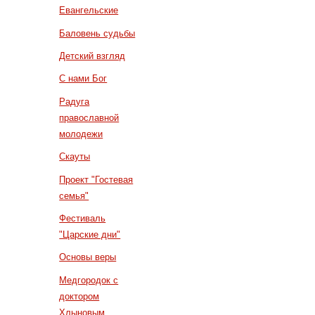
Евангельские
Баловень судьбы
Детский взгляд
С нами Бог
Радуга
православной
молодежи
Скауты
Проект "Гостевая
семья"
Фестиваль
"Царские дни"
Основы веры
Медгородок с
доктором
Хлыновым