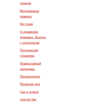
городок
Молитвенное
правило
На стыке
О душевном
здоровье. Беседа
с психологом
Поэтическая
страничка
Православный
календарь
Просветители
Репортаж дня
Сад и огород
Святой Лик