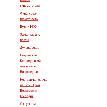
Кино и
кинематограф
Финансовая
грамотность
Будни НКО
Замолчавшие
поэты
Духова роща
Покровский
Колчеданский
монастырь.
Возрождение
Неугасимая свеча
памяти. Храм
Вознесения
Господня
Ох, уж эти