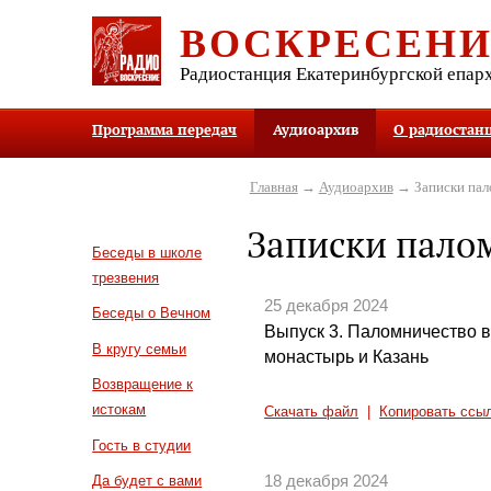
ВОСКРЕСЕН
Радиостанция Екатеринбургской епар
Программа передач
Аудиоархив
О радиостан
Главная
→
Аудиоархив
→ Записки па
Записки пал
Беседы в школе
трезвения
25 декабря 2024
Беседы о Вечном
Выпуск 3. Паломничество 
В кругу семьи
монастырь и Казань
Возвращение к
истокам
Скачать файл
|
Копировать ссы
Гость в студии
18 декабря 2024
Да будет с вами