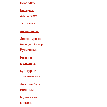
поколение
Беседы с
диетологом
ЭкоЛогика
Апокалипсис
Литературные
беседы. Виктор
Рутминский
Нагорная
проповедь
Культура и
христианство
Легко ли быть
молодым
Музыка вне
времени