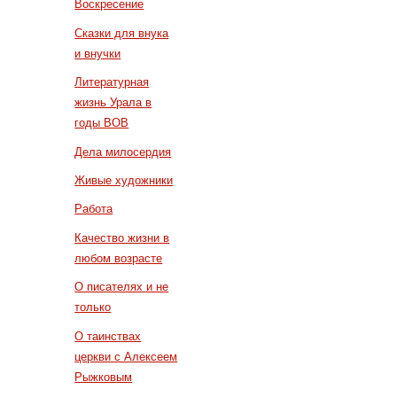
Воскресение
Сказки для внука
и внучки
Литературная
жизнь Урала в
годы ВОВ
Дела милосердия
Живые художники
Работа
Качество жизни в
любом возрасте
О писателях и не
только
О таинствах
церкви с Алексеем
Рыжковым