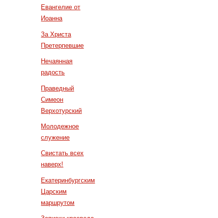
Евангелие от
Иоанна
За Христа
Претерпевшие
Нечаянная
радость
Праведный
Симеон
Верхотурский
Молодежное
служение
Свистать всех
наверх!
Екатеринбургским
Царским
маршрутом