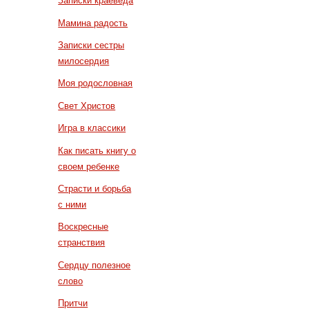
Записки краеведа
Мамина радость
Записки сестры
милосердия
Моя родословная
Свет Христов
Игра в классики
Как писать книгу о
своем ребенке
Страсти и борьба
с ними
Воскресные
странствия
Сердцу полезное
слово
Притчи