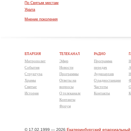
По Святым местам
Урала
Мнение поколения
ЕПАРХИЯ
ТЕЛЕКАНАЛ
РАДИО
Г
Митрополит
Эфир
Программа
Н
События
Новости
передач
А
Структура
Программы
Аудиоархив
Н
Храмы
Ответы на
О радиостанции
Ф
Святые
вопросы
Частоты
О
История
О телеканале
Контакты
К
Контакты
Форум
© 17.02.1999 — 2026
Екатеринбургский епархиальный