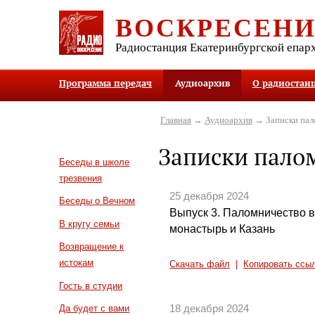
ВОСКРЕСЕН
Радиостанция Екатеринбургской епар
Программа передач
Аудиоархив
О радиостан
Главная
→
Аудиоархив
→ Записки па
Записки пал
Беседы в школе
трезвения
25 декабря 2024
Беседы о Вечном
Выпуск 3. Паломничество 
В кругу семьи
монастырь и Казань
Возвращение к
истокам
Скачать файл
|
Копировать ссы
Гость в студии
18 декабря 2024
Да будет с вами