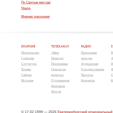
По Святым местам
Урала
Мнение поколения
ЕПАРХИЯ
ТЕЛЕКАНАЛ
РАДИО
Г
Митрополит
Эфир
Программа
Н
События
Новости
передач
А
Структура
Программы
Аудиоархив
Н
Храмы
Ответы на
О радиостанции
Ф
Святые
вопросы
Частоты
О
История
О телеканале
Контакты
К
Контакты
Форум
© 17.02.1999 — 2026
Екатеринбургский епархиальный