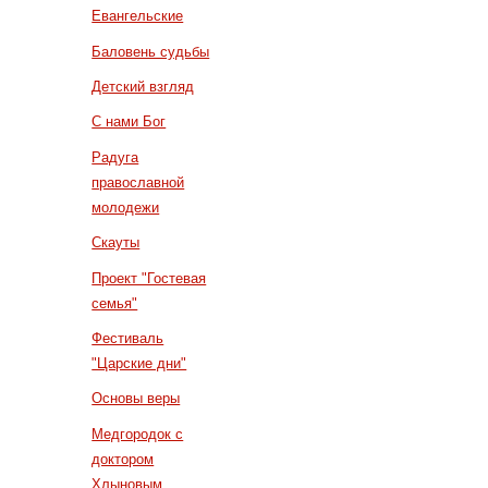
Евангельские
Баловень судьбы
Детский взгляд
С нами Бог
Радуга
православной
молодежи
Скауты
Проект "Гостевая
семья"
Фестиваль
"Царские дни"
Основы веры
Медгородок с
доктором
Хлыновым