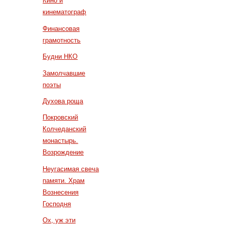
Кино и
кинематограф
Финансовая
грамотность
Будни НКО
Замолчавшие
поэты
Духова роща
Покровский
Колчеданский
монастырь.
Возрождение
Неугасимая свеча
памяти. Храм
Вознесения
Господня
Ох, уж эти