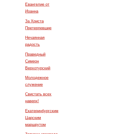
Евангелие от
Иоанна
За Христа
Претерпевшие
Нечаянная
радость
Праведный
Симеон
Верхотурский
Молодежное
служение
Свистать всех
наверх!
Екатеринбургским
Царским
маршрутом