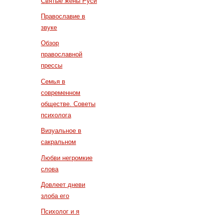
Святые жены Руси
Православие в
звуке
Обзор
православной
прессы
Семья в
современном
обществе. Советы
психолога
Визуальное в
сакральном
Любви негромкие
слова
Довлеет дневи
злоба его
Психолог и я