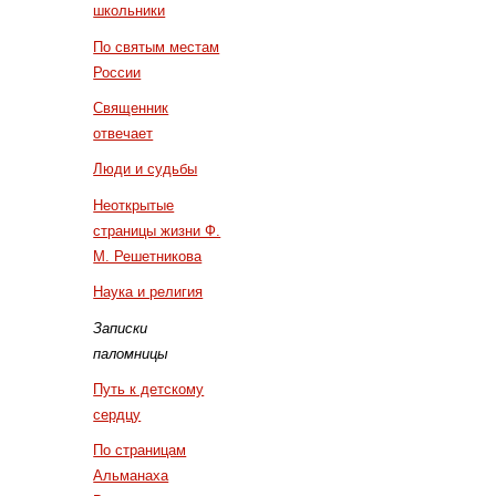
школьники
По святым местам
России
Священник
отвечает
Люди и судьбы
Неоткрытые
страницы жизни Ф.
М. Решетникова
Наука и религия
Записки
паломницы
Путь к детскому
сердцу
По страницам
Альманаха