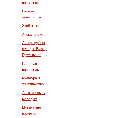
поколение
Беседы с
диетологом
ЭкоЛогика
Апокалипсис
Литературные
беседы. Виктор
Рутминский
Нагорная
проповедь
Культура и
христианство
Легко ли быть
молодым
Музыка вне
времени