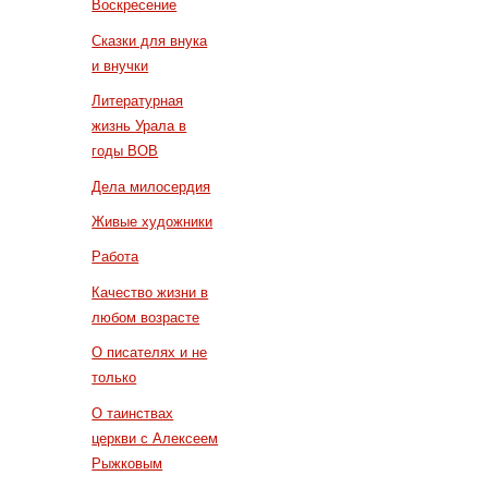
Воскресение
Сказки для внука
и внучки
Литературная
жизнь Урала в
годы ВОВ
Дела милосердия
Живые художники
Работа
Качество жизни в
любом возрасте
О писателях и не
только
О таинствах
церкви с Алексеем
Рыжковым