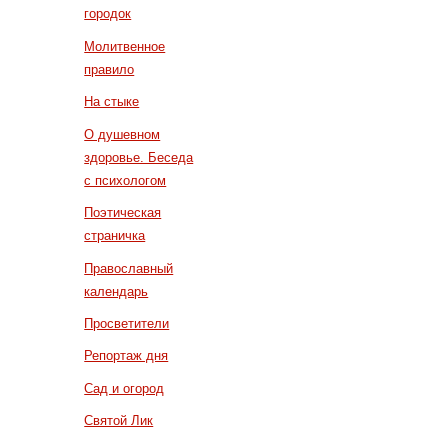
городок
Молитвенное
правило
На стыке
О душевном
здоровье. Беседа
с психологом
Поэтическая
страничка
Православный
календарь
Просветители
Репортаж дня
Сад и огород
Святой Лик