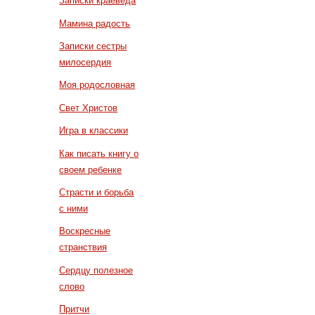
Записки краеведа
Мамина радость
Записки сестры
милосердия
Моя родословная
Свет Христов
Игра в классики
Как писать книгу о
своем ребенке
Страсти и борьба
с ними
Воскресные
странствия
Сердцу полезное
слово
Притчи