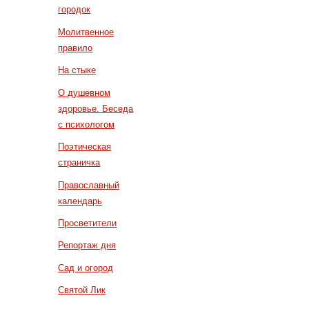
городок
Молитвенное
правило
На стыке
О душевном
здоровье. Беседа
с психологом
Поэтическая
страничка
Православный
календарь
Просветители
Репортаж дня
Сад и огород
Святой Лик