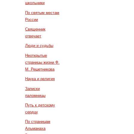
школьники
По святым местам
России
Священник
отвечает
Люди и судьбы
Неоткрытые
страницы жизни Ф.
М. Решетникова
Наука и религия
Записки
паломницы
Путь к детскому
сердцу
По страницам
Альманаха