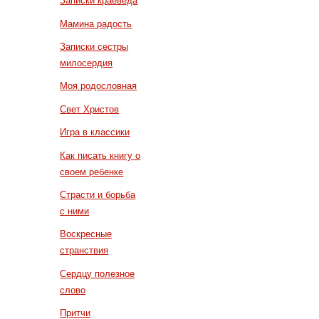
Записки краеведа
Мамина радость
Записки сестры
милосердия
Моя родословная
Свет Христов
Игра в классики
Как писать книгу о
своем ребенке
Страсти и борьба
с ними
Воскресные
странствия
Сердцу полезное
слово
Притчи