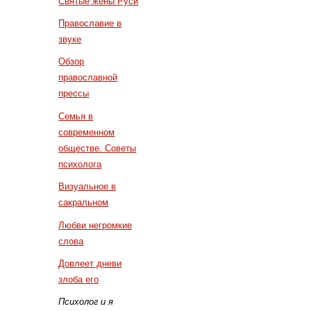
Святые жены Руси
Православие в
звуке
Обзор
православной
прессы
Семья в
современном
обществе. Советы
психолога
Визуальное в
сакральном
Любви негромкие
слова
Довлеет дневи
злоба его
Психолог и я