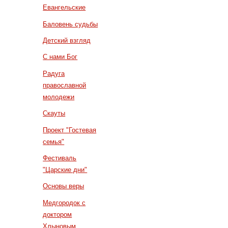
Евангельские
Баловень судьбы
Детский взгляд
С нами Бог
Радуга
православной
молодежи
Скауты
Проект "Гостевая
семья"
Фестиваль
"Царские дни"
Основы веры
Медгородок с
доктором
Хлыновым