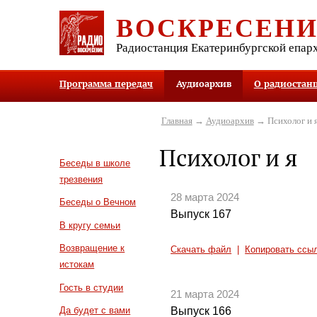
ВОСКРЕСЕН
Радиостанция Екатеринбургской епар
Программа передач
Аудиоархив
О радиостан
Главная
→
Аудиоархив
→ Психолог и 
Психолог и я
Беседы в школе
трезвения
28 марта 2024
Беседы о Вечном
Выпуск 167
В кругу семьи
Возвращение к
Скачать файл
|
Копировать ссы
истокам
Гость в студии
21 марта 2024
Выпуск 166
Да будет с вами