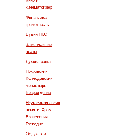
Кино и
кинематограф
Финансовая
грамотность
Будни НКО
Замолчавшие
поэты
Духова роща
Покровский
Колчеданский
монастырь.
Возрождение
Неугасимая свеча
памяти. Храм
Вознесения
Господня
Ох, уж эти