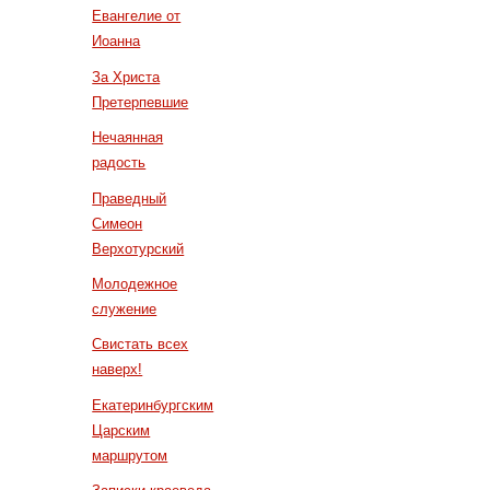
Евангелие от
Иоанна
За Христа
Претерпевшие
Нечаянная
радость
Праведный
Симеон
Верхотурский
Молодежное
служение
Свистать всех
наверх!
Екатеринбургским
Царским
маршрутом