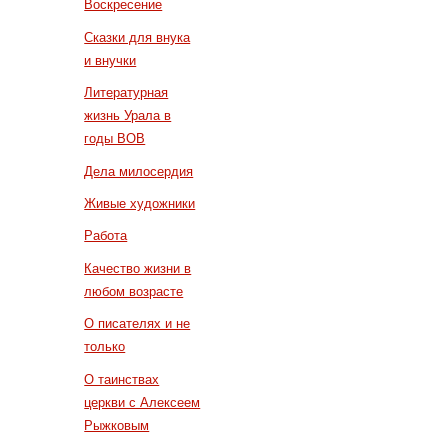
Воскресение
Сказки для внука
и внучки
Литературная
жизнь Урала в
годы ВОВ
Дела милосердия
Живые художники
Работа
Качество жизни в
любом возрасте
О писателях и не
только
О таинствах
церкви с Алексеем
Рыжковым