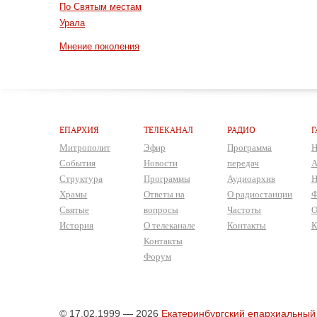
По Святым местам
Урала
Мнение поколения
ЕПАРХИЯ
ТЕЛЕКАНАЛ
РАДИО
Г
Митрополит
Эфир
Программа
Н
События
Новости
передач
А
Структура
Программы
Аудиоархив
Н
Храмы
Ответы на
О радиостанции
Ф
Святые
вопросы
Частоты
О
История
О телеканале
Контакты
К
Контакты
Форум
© 17.02.1999 — 2026
Екатеринбургский епархиальный