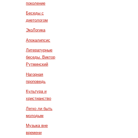
поколение
Беседы с
диетологом
ЭкоЛогика
Апокалипсис
Литературные
беседы. Виктор
Рутминский
Нагорная
проповедь
Культура и
христианство
Легко ли быть
молодым
Музыка вне
времени