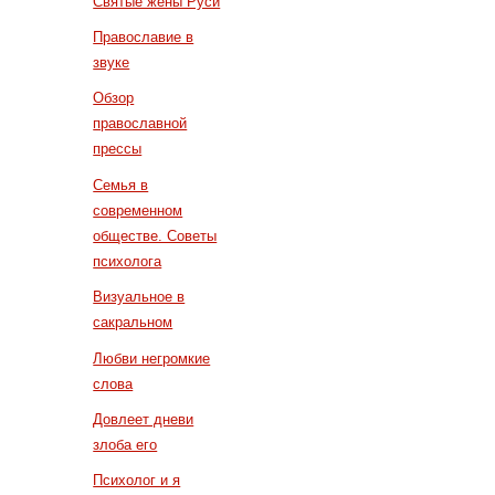
Святые жены Руси
Православие в
звуке
Обзор
православной
прессы
Семья в
современном
обществе. Советы
психолога
Визуальное в
сакральном
Любви негромкие
слова
Довлеет дневи
злоба его
Психолог и я