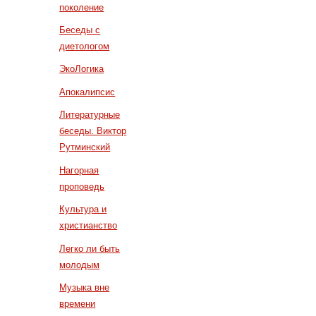
поколение
Беседы с
диетологом
ЭкоЛогика
Апокалипсис
Литературные
беседы. Виктор
Рутминский
Нагорная
проповедь
Культура и
христианство
Легко ли быть
молодым
Музыка вне
времени