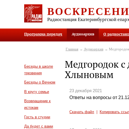
ВОСКРЕСЕН
Радиостанция Екатеринбургской епар
Программа передач
Аудиоархив
О радиостан
Главная
→
Аудиоархив
→ Медгородок
Медгородок с
Беседы в школе
Хлыновым
трезвения
Беседы о Вечном
23 декабря 2021
В кругу семьи
Ответы на вопросы от 21.1
Возвращение к
истокам
Скачать файл
|
Копировать ссы
Гость в студии
Да будет с вами