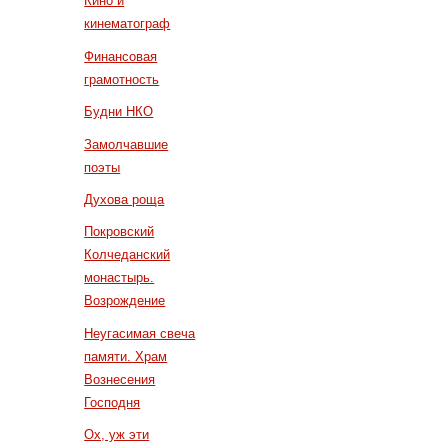
Кино и
кинематограф
Финансовая
грамотность
Будни НКО
Замолчавшие
поэты
Духова роща
Покровский
Колчеданский
монастырь.
Возрождение
Неугасимая свеча
памяти. Храм
Вознесения
Господня
Ох, уж эти