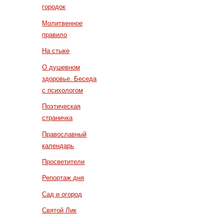
городок
Молитвенное
правило
На стыке
О душевном
здоровье. Беседа
с психологом
Поэтическая
страничка
Православный
календарь
Просветители
Репортаж дня
Сад и огород
Святой Лик