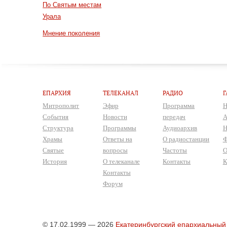
По Святым местам
Урала
Мнение поколения
ЕПАРХИЯ
ТЕЛЕКАНАЛ
РАДИО
Г
Митрополит
Эфир
Программа
Н
События
Новости
передач
А
Структура
Программы
Аудиоархив
Н
Храмы
Ответы на
О радиостанции
Ф
Святые
вопросы
Частоты
О
История
О телеканале
Контакты
К
Контакты
Форум
© 17.02.1999 — 2026
Екатеринбургский епархиальный