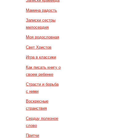
Записки краеведа
Мамина радость
Записки сестры
милосердия
Моя родословная
Свет Христов
Игра в классики
Как писать книгу о
своем ребенке
Страсти и борьба
с ними
Воскресные
странствия
Сердцу полезное
слово
Притчи