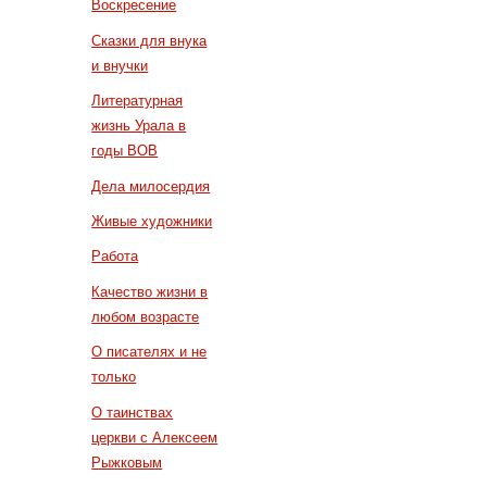
Воскресение
Сказки для внука
и внучки
Литературная
жизнь Урала в
годы ВОВ
Дела милосердия
Живые художники
Работа
Качество жизни в
любом возрасте
О писателях и не
только
О таинствах
церкви с Алексеем
Рыжковым