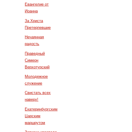
Евангелие от
Иоанна
За Христа
Претерпевшие
Нечаянная
радость
Праведный
Симеон
Верхотурский
Молодежное
служение
Свистать всех
наверх!
Екатеринбургским
Царским
маршрутом