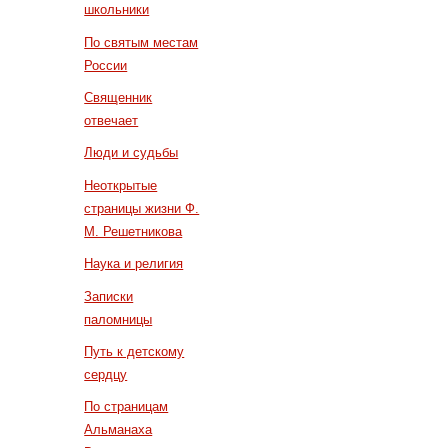
школьники
По святым местам
России
Священник
отвечает
Люди и судьбы
Неоткрытые
страницы жизни Ф.
М. Решетникова
Наука и религия
Записки
паломницы
Путь к детскому
сердцу
По страницам
Альманаха