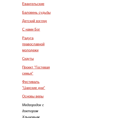
Евангельские
Баловень судьбы
Детский взгляд
С нами Бог
Радуга
православной
молодежи
Скауты
Проект "Гостевая
семья"
Фестиваль
"Царские дни"
Основы веры
Медгородок с
доктором
Хлыновым