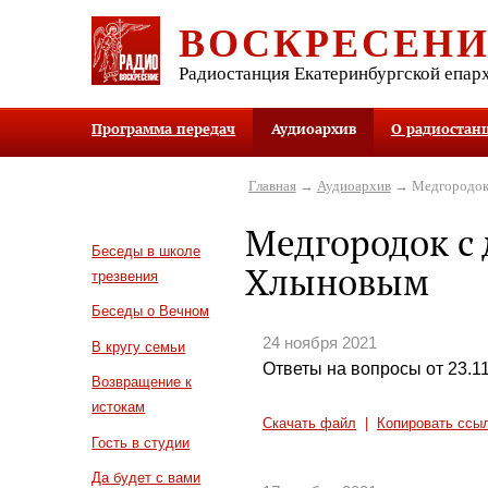
ВОСКРЕСЕН
Радиостанция Екатеринбургской епар
Программа передач
Аудиоархив
О радиостан
Главная
→
Аудиоархив
→ Медгородок
Медгородок с
Беседы в школе
Хлыновым
трезвения
Беседы о Вечном
24 ноября 2021
В кругу семьи
Ответы на вопросы от 23.1
Возвращение к
истокам
Скачать файл
|
Копировать ссы
Гость в студии
Да будет с вами