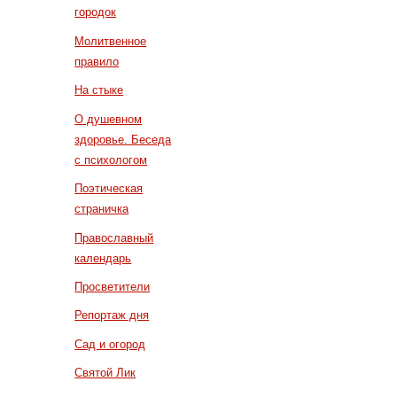
городок
Молитвенное
правило
На стыке
О душевном
здоровье. Беседа
с психологом
Поэтическая
страничка
Православный
календарь
Просветители
Репортаж дня
Сад и огород
Святой Лик