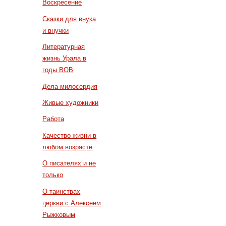
Воскресение
Сказки для внука
и внучки
Литературная
жизнь Урала в
годы ВОВ
Дела милосердия
Живые художники
Работа
Качество жизни в
любом возрасте
О писателях и не
только
О таинствах
церкви с Алексеем
Рыжковым