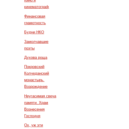
Кино и
кинематограф
Финансовая
грамотность
Будни НКО
Замолчавшие
поэты
Духова роща
Покровский
Колчеданский
монастырь.
Возрождение
Неугасимая свеча
памяти. Храм
Вознесения
Господня
Ох, уж эти