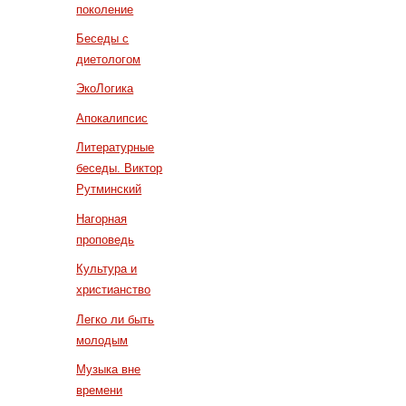
поколение
Беседы с
диетологом
ЭкоЛогика
Апокалипсис
Литературные
беседы. Виктор
Рутминский
Нагорная
проповедь
Культура и
христианство
Легко ли быть
молодым
Музыка вне
времени