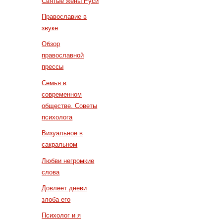
Святые жены Руси
Православие в
звуке
Обзор
православной
прессы
Семья в
современном
обществе. Советы
психолога
Визуальное в
сакральном
Любви негромкие
слова
Довлеет дневи
злоба его
Психолог и я