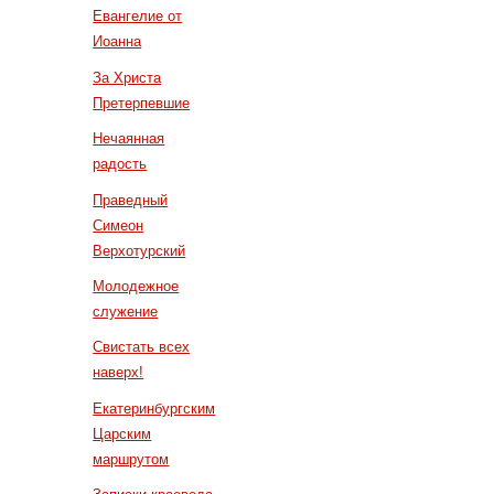
Евангелие от
Иоанна
За Христа
Претерпевшие
Нечаянная
радость
Праведный
Симеон
Верхотурский
Молодежное
служение
Свистать всех
наверх!
Екатеринбургским
Царским
маршрутом