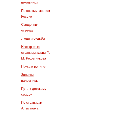
школьники
По святым местам
России
Священник
отвечает
Люди и судьбы
Неоткрытые
страницы жизни Ф.
М. Решетникова
Наука и религия
Записки
паломницы
Путь к детскому
сердцу
По страницам
Альманаха