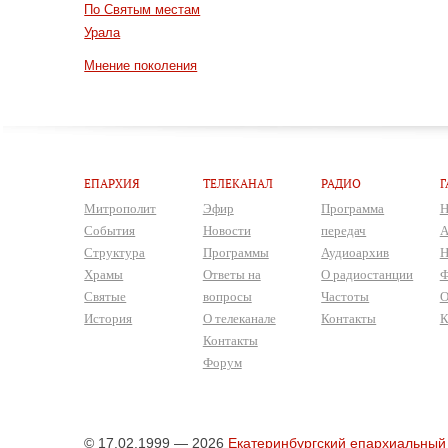
По Святым местам
Урала
Мнение поколения
ЕПАРХИЯ
ТЕЛЕКАНАЛ
РАДИО
Г
Митрополит
Эфир
Программа
Н
События
Новости
передач
А
Структура
Программы
Аудиоархив
Н
Храмы
Ответы на
О радиостанции
Ф
Святые
вопросы
Частоты
О
История
О телеканале
Контакты
К
Контакты
Форум
© 17.02.1999 — 2026
Екатеринбургский епархиальный