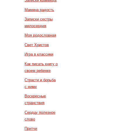
Записки краеведа
Мамина радость
Записки сестры
милосердия
Моя родословная
Свет Христов
Игра в классики
Как писать книгу о
своем ребенке
Страсти и борьба
с ними
Воскресные
странствия
Сердцу полезное
слово
Притчи