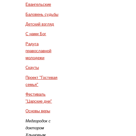
Евангельские
Баловень судьбы
Детский взгляд
С нами Бог
Радуга
православной
молодежи
Скауты
Проект "Гостевая
семья"
Фестиваль
"Царские дни"
Основы веры
Медгородок с
доктором
Хлыновым