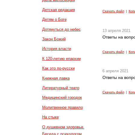
Детская редакция
Скачать файл
|
Коп
Детям о Боге
Дотянуться до небес
13 апреля 2021
Ответы на вопро
Закон Божий
История власти
Скачать файл
|
Коп
К 120-летию епархии
Как это по-русски
6 апреля 2021
Ответы на вопро
Книжная лавка
Литературный театр
Скачать файл
|
Коп
Медицинский городок
Молитвенное правило
На стыке
О душевном здоровье.
Беседа с психологом