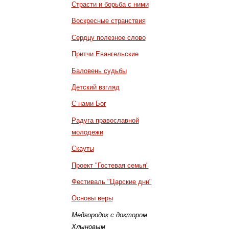
Страсти и борьба с ними
Воскресные странствия
Сердцу полезное слово
Притчи Евангельские
Баловень судьбы
Детский взгляд
С нами Бог
Радуга православной
молодежи
Скауты
Проект "Гостевая семья"
Фестиваль "Царские дни"
Основы веры
Медгородок с доктором
Хлыновым