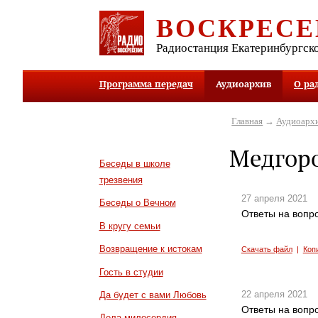
ВОСКРЕСЕ
Радиостанция Екатеринбургск
Программа передач
Аудиоархив
О ра
Главная
→
Аудиоарх
Медгор
Беседы в школе
трезвения
27 апреля 2021
Беседы о Вечном
Ответы на вопро
В кругу семьи
Возвращение к истокам
Скачать файл
|
Коп
Гость в студии
22 апреля 2021
Да будет с вами Любовь
Ответы на вопро
Дела милосердия