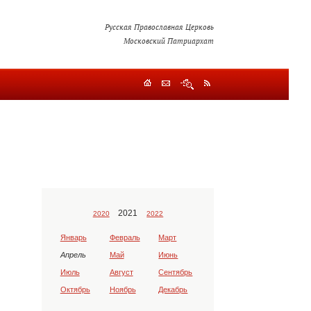
Русская Православная Церковь
Московский Патриархат
2021
2020
2022
Январь
Февраль
Март
Апрель
Май
Июнь
Июль
Август
Сентябрь
Октябрь
Ноябрь
Декабрь