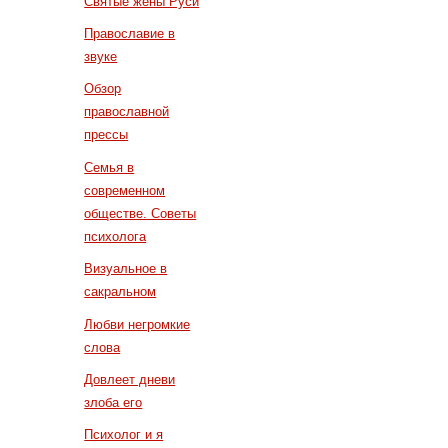
Святые жены Руси
Православие в
звуке
Обзор
православной
прессы
Семья в
современном
обществе. Советы
психолога
Визуальное в
сакральном
Любви негромкие
слова
Довлеет дневи
злоба его
Психолог и я