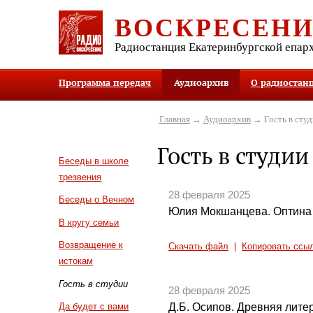
ВОСКРЕСЕН
Радиостанция Екатеринбургской епар
Программа передач
Аудиоархив
О радиостан
Главная
→
Аудиоархив
→ Гость в студ
Гость в студии
Беседы в школе
трезвения
28 февраля 2025
Беседы о Вечном
Юлия Мокшанцева. Оптина
В кругу семьи
Возвращение к
Скачать файл
|
Копировать ссы
истокам
Гость в студии
28 февраля 2025
Д.Б. Осипов. Древняя литер
Да будет с вами