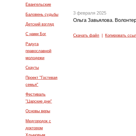
Евангельские
3 февраля 2025
Баловень судьбы
Ольга Завьялова. Волонте
Детский взгляд
С нами Бог
Скачать файл
|
Копировать ссы
Радуга
православной
молодежи
Скауты
Проект "Гостевая
семья"
Фестиваль
"Царские дни"
Основы веры
Медгородок с
доктором
Хлыновым