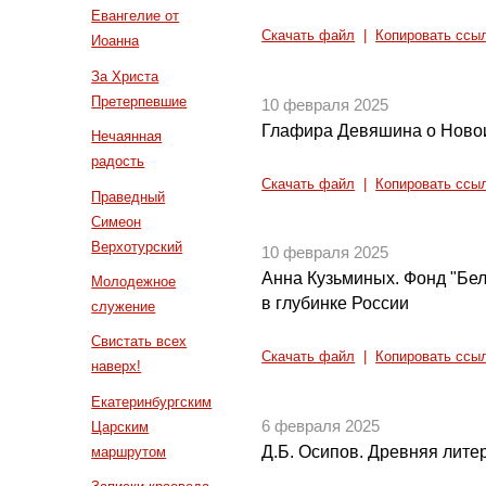
Евангелие от
Скачать файл
|
Копировать ссы
Иоанна
За Христа
Претерпевшие
10 февраля 2025
Глафира Девяшина о Ново
Нечаянная
радость
Скачать файл
|
Копировать ссы
Праведный
Симеон
Верхотурский
10 февраля 2025
Анна Кузьминых. Фонд "Бе
Молодежное
в глубинке России
служение
Свистать всех
Скачать файл
|
Копировать ссы
наверх!
Екатеринбургским
6 февраля 2025
Царским
Д.Б. Осипов. Древняя литер
маршрутом