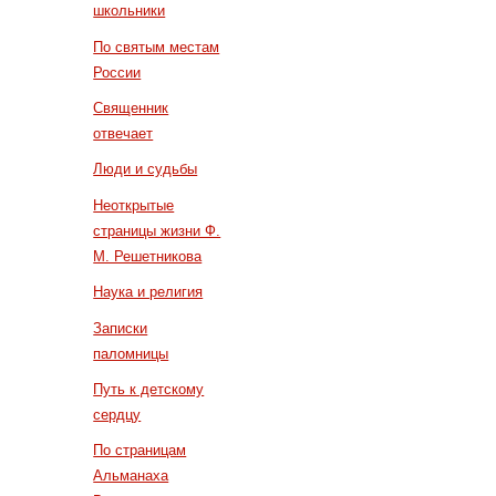
школьники
По святым местам
России
Священник
отвечает
Люди и судьбы
Неоткрытые
страницы жизни Ф.
М. Решетникова
Наука и религия
Записки
паломницы
Путь к детскому
сердцу
По страницам
Альманаха