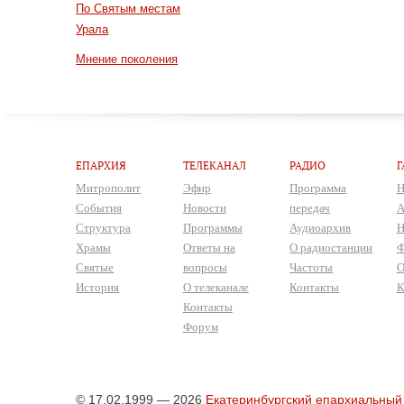
По Святым местам
Урала
Мнение поколения
ЕПАРХИЯ
ТЕЛЕКАНАЛ
РАДИО
Г
Митрополит
Эфир
Программа
Н
События
Новости
передач
А
Структура
Программы
Аудиоархив
Н
Храмы
Ответы на
О радиостанции
Ф
Святые
вопросы
Частоты
О
История
О телеканале
Контакты
К
Контакты
Форум
© 17.02.1999 — 2026
Екатеринбургский епархиальный