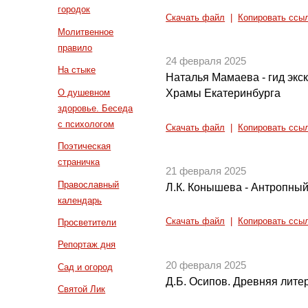
городок
Скачать файл
|
Копировать ссы
Молитвенное
правило
24 февраля 2025
На стыке
Наталья Мамаева - гид экс
О душевном
Храмы Екатеринбурга
здоровье. Беседа
с психологом
Скачать файл
|
Копировать ссы
Поэтическая
страничка
21 февраля 2025
Православный
Л.К. Конышева - Антропны
календарь
Скачать файл
|
Копировать ссы
Просветители
Репортаж дня
20 февраля 2025
Сад и огород
Д.Б. Осипов. Древняя литер
Святой Лик