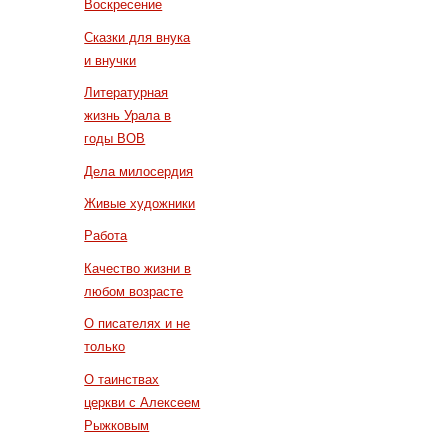
Воскресение
Сказки для внука
и внучки
Литературная
жизнь Урала в
годы ВОВ
Дела милосердия
Живые художники
Работа
Качество жизни в
любом возрасте
О писателях и не
только
О таинствах
церкви с Алексеем
Рыжковым