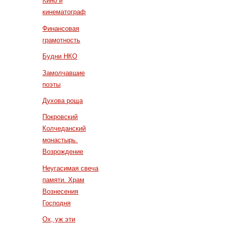
Кино и
кинематограф
Финансовая
грамотность
Будни НКО
Замолчавшие
поэты
Духова роща
Покровский
Колчеданский
монастырь.
Возрождение
Неугасимая свеча
памяти. Храм
Вознесения
Господня
Ох, уж эти