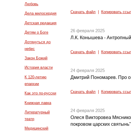
Любовь
Скачать файл
|
Копировать ссы
Дела милосердия
Детская редакция
26 февраля 2025
Детям о Боге
Л.К. Конышева - Антропный
Дотянуться до
небес
Скачать файл
|
Копировать ссы
Закон Божий
История власти
24 февраля 2025
К 120-летию
Дмитрий Пономарев. Про о
епархии
Скачать файл
|
Копировать ссы
Как это по-русски
Книжная лавка
24 февраля 2025
Литературный
Олеся Викторовеа Мяснико
театр
покровом царских святынь
Медицинский