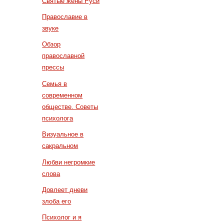
Святые жены Руси
Православие в
звуке
Обзор
православной
прессы
Семья в
современном
обществе. Советы
психолога
Визуальное в
сакральном
Любви негромкие
слова
Довлеет дневи
злоба его
Психолог и я