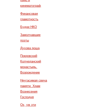
Кино и
кинематограф
Финансовая
грамотность
Будни НКО
Замолчавшие
поэты
Духова роща
Покровский
Колчеданский
монастырь.
Возрождение
Неугасимая свеча
памяти. Храм
Вознесения
Господня
Ох, уж эти