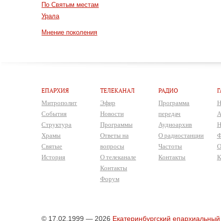
По Святым местам
Урала
Мнение поколения
ЕПАРХИЯ
ТЕЛЕКАНАЛ
РАДИО
Г
Митрополит
Эфир
Программа
Н
События
Новости
передач
А
Структура
Программы
Аудиоархив
Н
Храмы
Ответы на
О радиостанции
Ф
Святые
вопросы
Частоты
О
История
О телеканале
Контакты
К
Контакты
Форум
© 17.02.1999 — 2026
Екатеринбургский епархиальный