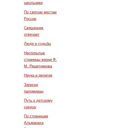
школьники
По святым местам
России
Священник
отвечает
Люди и судьбы
Неоткрытые
страницы жизни Ф.
М. Решетникова
Наука и религия
Записки
паломницы
Путь к детскому
сердцу
По страницам
Альманаха