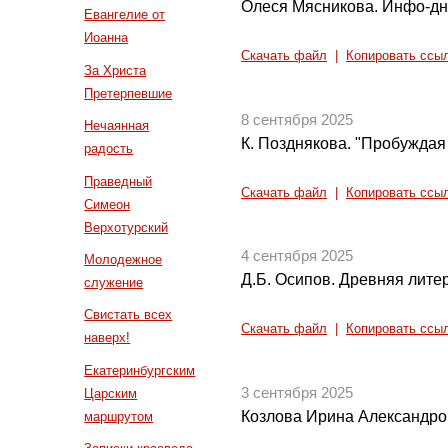
Олеся Мясникова. Инфо-дни
Евангелие от
Иоанна
Скачать файл
|
Копировать ссы
За Христа
Претерпевшие
8 сентября 2025
Нечаянная
К. Позднякова. "Пробуждая 
радость
Праведный
Скачать файл
|
Копировать ссы
Симеон
Верхотурский
4 сентября 2025
Молодежное
Д.Б. Осипов. Древняя литер
служение
Свистать всех
Скачать файл
|
Копировать ссы
наверх!
Екатеринбургским
3 сентября 2025
Царским
Козлова Ирина Александров
маршрутом