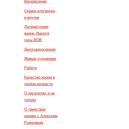
Воскресение
Сказки для внука
и внучки
Литературная
жизнь Урала в
годы ВОВ
Дела милосердия
Живые художники
Работа
Качество жизни в
любом возрасте
О писателях и не
только
О таинствах
церкви с Алексеем
Рыжковым