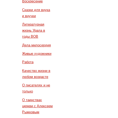
Воскресение
Сказки для внука
и внучки
Литературная
жизнь Урала в
годы ВОВ
Дела милосердия
Живые художники
Работа
Качество жизни в
любом возрасте
О писателях и не
только
О таинствах
церкви с Алексеем
Рыжковым