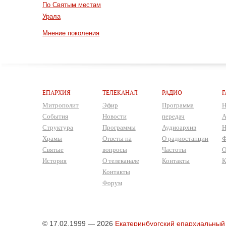
По Святым местам
Урала
Мнение поколения
ЕПАРХИЯ
ТЕЛЕКАНАЛ
РАДИО
Г
Митрополит
Эфир
Программа
Н
События
Новости
передач
А
Структура
Программы
Аудиоархив
Н
Храмы
Ответы на
О радиостанции
Ф
Святые
вопросы
Частоты
О
История
О телеканале
Контакты
К
Контакты
Форум
© 17.02.1999 — 2026
Екатеринбургский епархиальный