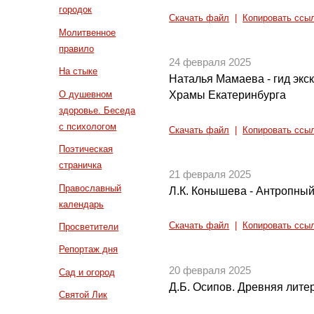
городок
Скачать файл
|
Копировать ссы
Молитвенное
правило
24 февраля 2025
На стыке
Наталья Мамаева - гид экс
О душевном
Храмы Екатеринбурга
здоровье. Беседа
с психологом
Скачать файл
|
Копировать ссы
Поэтическая
страничка
21 февраля 2025
Православный
Л.К. Конышева - Антропны
календарь
Скачать файл
|
Копировать ссы
Просветители
Репортаж дня
20 февраля 2025
Сад и огород
Д.Б. Осипов. Древняя литер
Святой Лик