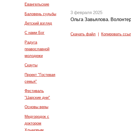
Евангельские
3 февраля 2025
Баловень судьбы
Ольга Завьялова. Волонте
Детский взгляд
С нами Бог
Скачать файл
|
Копировать ссы
Радуга
православной
молодежи
Скауты
Проект "Гостевая
семья"
Фестиваль
"Царские дни"
Основы веры
Медгородок с
доктором
Хлыновым