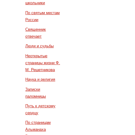
школьники
По святым местам
России
Священник
отвечает
Люди и судьбы
Неоткрытые
страницы жизни Ф.
М. Решетникова
Наука и религия
Записки
паломницы
Путь к детскому
сердцу
По страницам
Альманаха