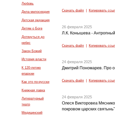
Любовь
Скачать файл
|
Копировать ссы
Дела милосердия
Детская редакция
26 февраля 2025
Детям о Боге
Л.К. Конышева - Антропный
Дотянуться до
небес
Скачать файл
|
Копировать ссы
Закон Божий
История власти
24 февраля 2025
К 120-летию
Дмитрий Пономарев. Про о
епархии
Скачать файл
|
Копировать ссы
Как это по-русски
Книжная лавка
24 февраля 2025
Литературный
Олеся Викторовеа Мяснико
театр
покровом царских святынь
Медицинский