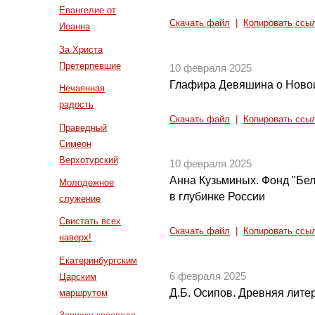
Евангелие от
Скачать файл
|
Копировать ссы
Иоанна
За Христа
Претерпевшие
10 февраля 2025
Глафира Девяшина о Ново
Нечаянная
радость
Скачать файл
|
Копировать ссы
Праведный
Симеон
Верхотурский
10 февраля 2025
Анна Кузьминых. Фонд "Бе
Молодежное
в глубинке России
служение
Свистать всех
Скачать файл
|
Копировать ссы
наверх!
Екатеринбургским
6 февраля 2025
Царским
Д.Б. Осипов. Древняя литер
маршрутом