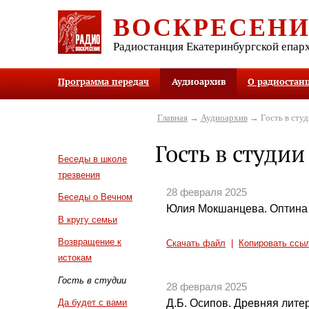
ВОСКРЕСЕН
Радиостанция Екатеринбургской епар
Программа передач
Аудиоархив
О радиостан
Главная
→
Аудиоархив
→ Гость в студ
Гость в студии
Беседы в школе
трезвения
28 февраля 2025
Беседы о Вечном
Юлия Мокшанцева. Оптина
В кругу семьи
Возвращение к
Скачать файл
|
Копировать ссы
истокам
Гость в студии
28 февраля 2025
Д.Б. Осипов. Древняя литер
Да будет с вами