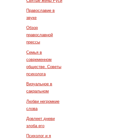
Святые жены Руси
Православие в
звуке
Обзор
православной
прессы
Семья в
современном
обществе. Советы
психолога
Визуальное в
сакральном
Любви негромкие
слова
Довлеет дневи
злоба его
Психолог и я