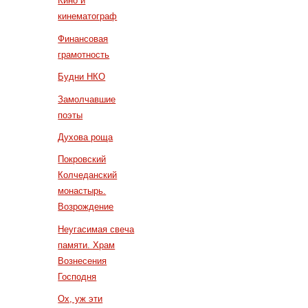
Кино и
кинематограф
Финансовая
грамотность
Будни НКО
Замолчавшие
поэты
Духова роща
Покровский
Колчеданский
монастырь.
Возрождение
Неугасимая свеча
памяти. Храм
Вознесения
Господня
Ох, уж эти