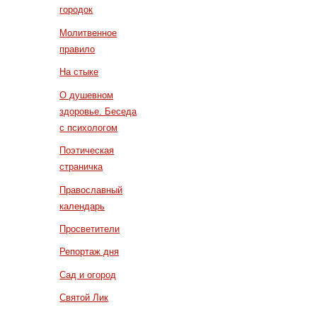
городок
Молитвенное
правило
На стыке
О душевном
здоровье. Беседа
с психологом
Поэтическая
страничка
Православный
календарь
Просветители
Репортаж дня
Сад и огород
Святой Лик