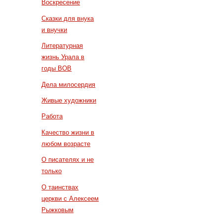
Воскресение
Сказки для внука
и внучки
Литературная
жизнь Урала в
годы ВОВ
Дела милосердия
Живые художники
Работа
Качество жизни в
любом возрасте
О писателях и не
только
О таинствах
церкви с Алексеем
Рыжковым