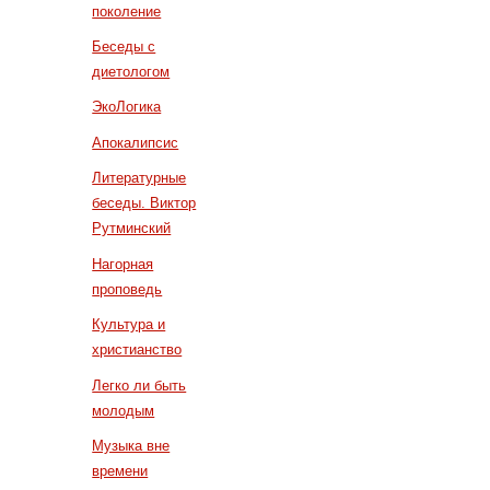
поколение
Беседы с
диетологом
ЭкоЛогика
Апокалипсис
Литературные
беседы. Виктор
Рутминский
Нагорная
проповедь
Культура и
христианство
Легко ли быть
молодым
Музыка вне
времени