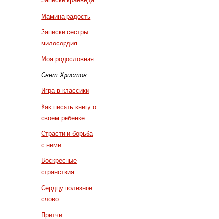
Записки краеведа
Мамина радость
Записки сестры
милосердия
Моя родословная
Свет Христов
Игра в классики
Как писать книгу о
своем ребенке
Страсти и борьба
с ними
Воскресные
странствия
Сердцу полезное
слово
Притчи