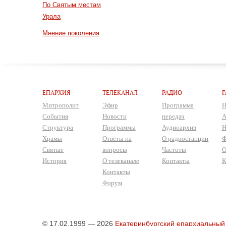
По Святым местам
Урала
Мнение поколения
ЕПАРХИЯ
ТЕЛЕКАНАЛ
РАДИО
Г
Митрополит
Эфир
Программа
Н
События
Новости
передач
А
Структура
Программы
Аудиоархив
Н
Храмы
Ответы на
О радиостанции
Ф
Святые
вопросы
Частоты
О
История
О телеканале
Контакты
К
Контакты
Форум
© 17.02.1999 — 2026
Екатеринбургский епархиальный