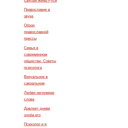
Святые жены Руси
Православие в
звуке
Обзор
православной
прессы
Семья в
современном
обществе. Советы
психолога
Визуальное в
сакральном
Любви негромкие
слова
Довлеет дневи
злоба его
Психолог и я