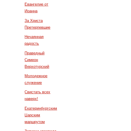
Евангелие от
Иоанна
За Христа
Претерпевшие
Нечаянная
радость
Праведный
Симеон
Верхотурский
Молодежное
служение
Свистать всех
наверх!
Екатеринбургским
Царским
маршрутом