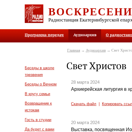
ВОСКРЕСЕН
Радиостанция Екатеринбургской епар
Программа передач
Аудиоархив
О радиостан
Главная
→
Аудиоархив
→ Свет Христ
Свет Христов
Беседы в школе
трезвения
28 марта 2024
Беседы о Вечном
Архиерейская литургия в 
В кругу семьи
Возвращение к
Скачать файл
|
Копировать ссы
истокам
Гость в студии
20 марта 2024
Выставка, посвященная Ио
Да будет с вами