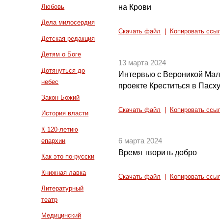
на Крови
Любовь
Дела милосердия
Скачать файл
|
Копировать ссы
Детская редакция
Детям о Боге
13 марта 2024
Дотянуться до
Интервью с Вероникой Мал
небес
проекте Креститься в Пасх
Закон Божий
Скачать файл
|
Копировать ссы
История власти
К 120-летию
епархии
6 марта 2024
Время творить добро
Как это по-русски
Книжная лавка
Скачать файл
|
Копировать ссы
Литературный
театр
Медицинский