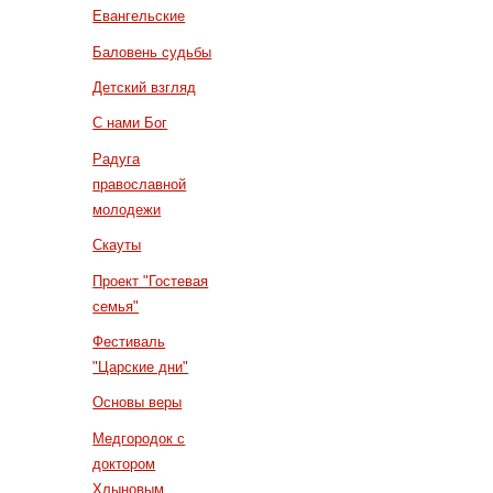
Евангельские
Баловень судьбы
Детский взгляд
С нами Бог
Радуга
православной
молодежи
Скауты
Проект "Гостевая
семья"
Фестиваль
"Царские дни"
Основы веры
Медгородок с
доктором
Хлыновым