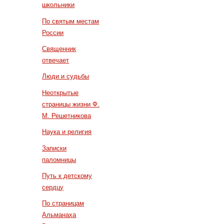
школьники
По святым местам
России
Священник
отвечает
Люди и судьбы
Неоткрытые
страницы жизни Ф.
М. Решетникова
Наука и религия
Записки
паломницы
Путь к детскому
сердцу
По страницам
Альманаха