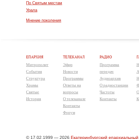
По Святым местам
Урала
Мнение поколения
ЕПАРХИЯ
ТЕЛЕКАНАЛ
РАДИО
Г
Митрополит
Эфир
Программа
Н
События
Новости
передач
А
Структура
Программы
Аудиоархив
Н
Храмы
Ответы на
О радиостанции
Ф
Святые
вопросы
Частоты
О
История
О телеканале
Контакты
К
Контакты
Форум
© 17.02.1999 — 2026
Екатеринбургский епархиальный