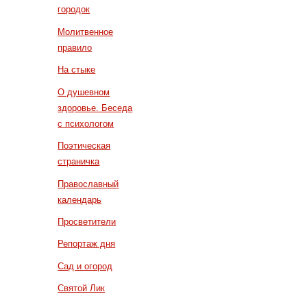
городок
Молитвенное
правило
На стыке
О душевном
здоровье. Беседа
с психологом
Поэтическая
страничка
Православный
календарь
Просветители
Репортаж дня
Сад и огород
Святой Лик