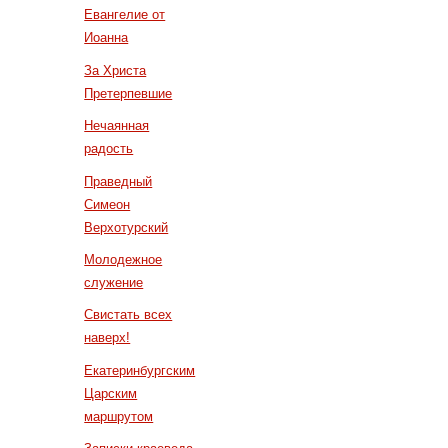
Евангелие от
Иоанна
За Христа
Претерпевшие
Нечаянная
радость
Праведный
Симеон
Верхотурский
Молодежное
служение
Свистать всех
наверх!
Екатеринбургским
Царским
маршрутом