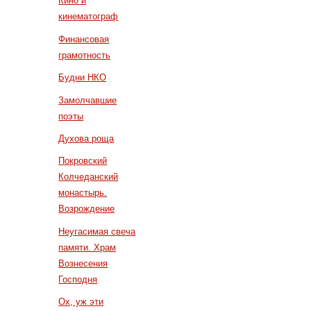
Кино и
кинематограф
Финансовая
грамотность
Будни НКО
Замолчавшие
поэты
Духова роща
Покровский
Колчеданский
монастырь.
Возрождение
Неугасимая свеча
памяти. Храм
Вознесения
Господня
Ох, уж эти