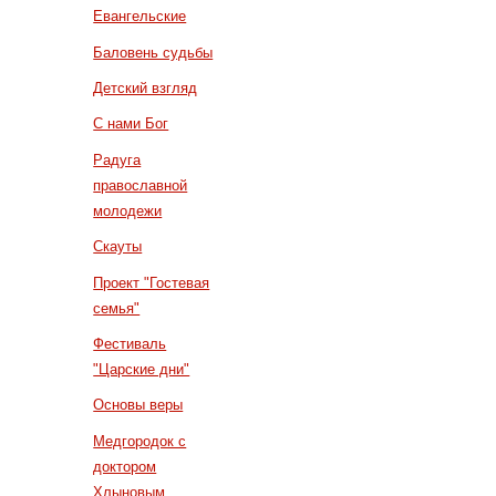
Евангельские
Баловень судьбы
Детский взгляд
С нами Бог
Радуга
православной
молодежи
Скауты
Проект "Гостевая
семья"
Фестиваль
"Царские дни"
Основы веры
Медгородок с
доктором
Хлыновым