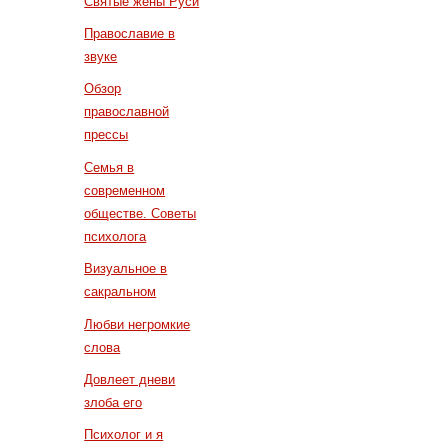
Святые жены Руси
Православие в
звуке
Обзор
православной
прессы
Семья в
современном
обществе. Советы
психолога
Визуальное в
сакральном
Любви негромкие
слова
Довлеет дневи
злоба его
Психолог и я