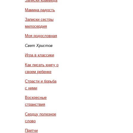
Записки краеведа
Мамина радость
Записки сестры
милосердия
Моя родословная
Свет Христов
Игра в классики
Как писать книгу о
своем ребенке
Страсти и борьба
с ними
Воскресные
странствия
Сердцу полезное
слово
Притчи