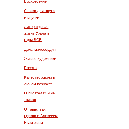
Воскресение
Сказки для внука
и внучки
Литературная
жизнь Урала в
годы ВОВ
Дела милосердия
Живые художники
Работа
Качество жизни в
любом возрасте
О писателях и не
только
О таинствах
церкви с Алексеем
Рыжковым