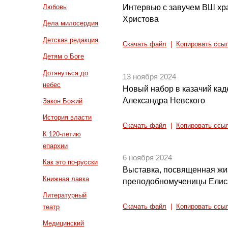
Интервью с завучем ВШ хр
Любовь
Христова
Дела милосердия
Детская редакция
Скачать файл
|
Копировать ссы
Детям о Боге
Дотянуться до
13 ноября 2024
небес
Новый набор в казачий кад
Александра Невского
Закон Божий
История власти
Скачать файл
|
Копировать ссы
К 120-летию
епархии
6 ноября 2024
Как это по-русски
Выставка, посвященная жи
Книжная лавка
преподобномученицы Ели
Литературный
театр
Скачать файл
|
Копировать ссы
Медицинский