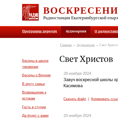
ВОСКРЕСЕН
Радиостанция Екатеринбургской епар
Программа передач
Аудиоархив
О радиостан
Главная
→
Аудиоархив
→ Свет Христ
Свет Христов
Беседы в школе
трезвения
28 ноября 2024
Беседы о Вечном
Завуч воскресной школы х
В кругу семьи
Касимова
Возвращение к
истокам
Скачать файл
|
Копировать ссы
Гость в студии
20 ноября 2024
Да будет с вами