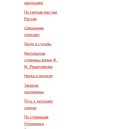
школьники
По святым местам
России
Священник
отвечает
Люди и судьбы
Неоткрытые
страницы жизни Ф.
М. Решетникова
Наука и религия
Записки
паломницы
Путь к детскому
сердцу
По страницам
Альманаха