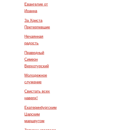
Евангелие от
Иоанна
За Христа
Претерпевшие
Нечаянная
радость
Праведный
Симеон
Верхотурский
Молодежное
служение
Свистать всех
наверх!
Екатеринбургским
Царским
маршрутом