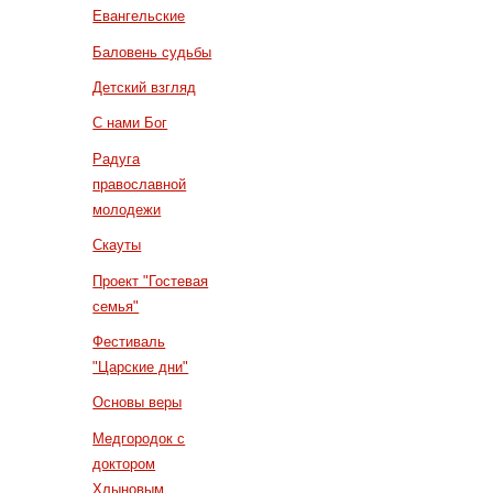
Евангельские
Баловень судьбы
Детский взгляд
С нами Бог
Радуга
православной
молодежи
Скауты
Проект "Гостевая
семья"
Фестиваль
"Царские дни"
Основы веры
Медгородок с
доктором
Хлыновым