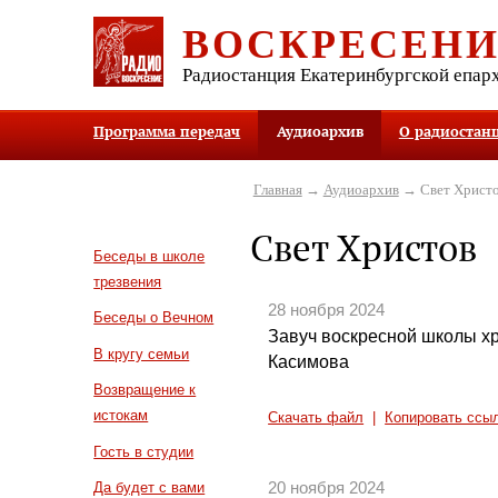
ВОСКРЕСЕН
Радиостанция Екатеринбургской епар
Программа передач
Аудиоархив
О радиостан
Главная
→
Аудиоархив
→ Свет Христ
Свет Христов
Беседы в школе
трезвения
28 ноября 2024
Беседы о Вечном
Завуч воскресной школы х
В кругу семьи
Касимова
Возвращение к
истокам
Скачать файл
|
Копировать ссы
Гость в студии
20 ноября 2024
Да будет с вами