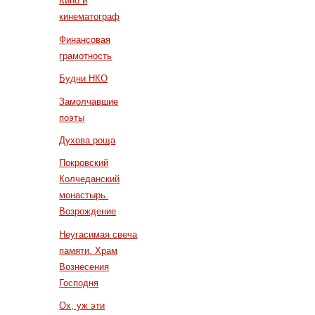
Кино и
кинематограф
Финансовая
грамотность
Будни НКО
Замолчавшие
поэты
Духова роща
Покровский
Колчеданский
монастырь.
Возрождение
Неугасимая свеча
памяти. Храм
Вознесения
Господня
Ох, уж эти