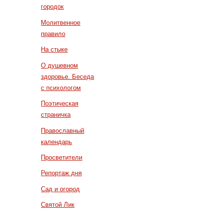
городок
Молитвенное
правило
На стыке
О душевном
здоровье. Беседа
с психологом
Поэтическая
страничка
Православный
календарь
Просветители
Репортаж дня
Сад и огород
Святой Лик