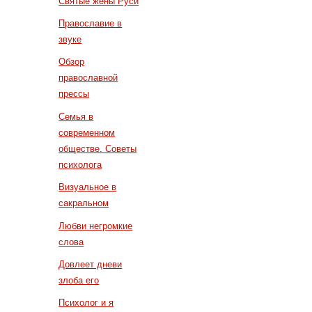
Святые жены Руси
Православие в
звуке
Обзор
православной
прессы
Семья в
современном
обществе. Советы
психолога
Визуальное в
сакральном
Любви негромкие
слова
Довлеет дневи
злоба его
Психолог и я