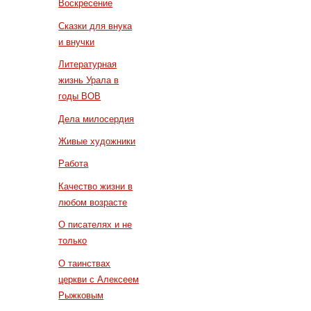
Воскресение
Сказки для внука
и внучки
Литературная
жизнь Урала в
годы ВОВ
Дела милосердия
Живые художники
Работа
Качество жизни в
любом возрасте
О писателях и не
только
О таинствах
церкви с Алексеем
Рыжковым