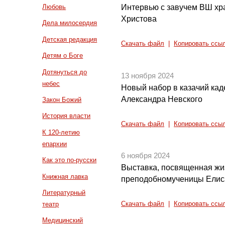
Интервью с завучем ВШ хр
Любовь
Христова
Дела милосердия
Детская редакция
Скачать файл
|
Копировать ссы
Детям о Боге
Дотянуться до
13 ноября 2024
небес
Новый набор в казачий кад
Александра Невского
Закон Божий
История власти
Скачать файл
|
Копировать ссы
К 120-летию
епархии
6 ноября 2024
Как это по-русски
Выставка, посвященная жи
Книжная лавка
преподобномученицы Ели
Литературный
театр
Скачать файл
|
Копировать ссы
Медицинский