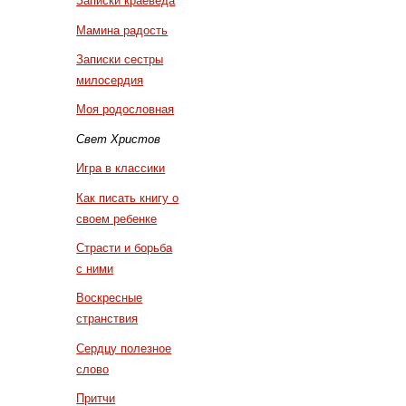
Записки краеведа
Мамина радость
Записки сестры
милосердия
Моя родословная
Свет Христов
Игра в классики
Как писать книгу о
своем ребенке
Страсти и борьба
с ними
Воскресные
странствия
Сердцу полезное
слово
Притчи