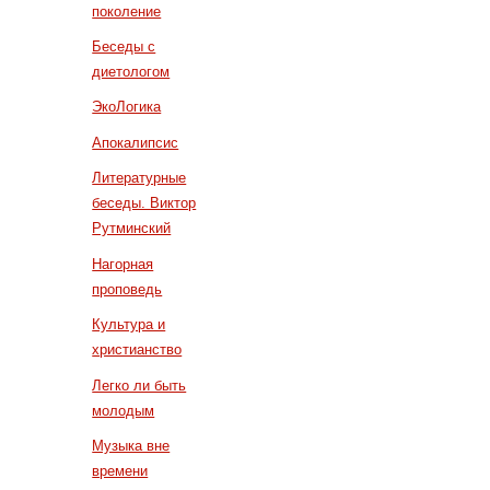
поколение
Беседы с
диетологом
ЭкоЛогика
Апокалипсис
Литературные
беседы. Виктор
Рутминский
Нагорная
проповедь
Культура и
христианство
Легко ли быть
молодым
Музыка вне
времени