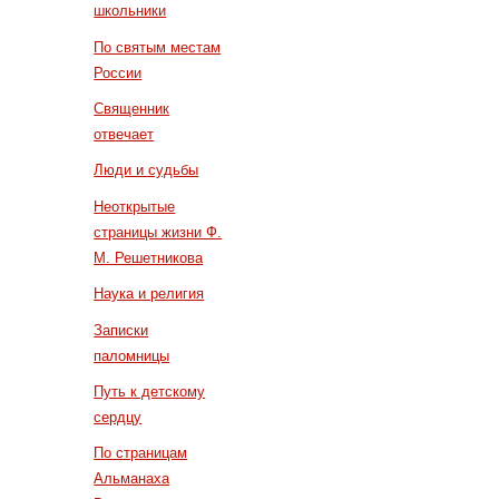
школьники
По святым местам
России
Священник
отвечает
Люди и судьбы
Неоткрытые
страницы жизни Ф.
М. Решетникова
Наука и религия
Записки
паломницы
Путь к детскому
сердцу
По страницам
Альманаха