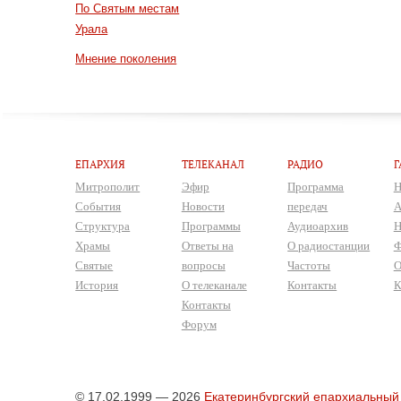
По Святым местам
Урала
Мнение поколения
ЕПАРХИЯ
ТЕЛЕКАНАЛ
РАДИО
Г
Митрополит
Эфир
Программа
Н
События
Новости
передач
А
Структура
Программы
Аудиоархив
Н
Храмы
Ответы на
О радиостанции
Ф
Святые
вопросы
Частоты
О
История
О телеканале
Контакты
К
Контакты
Форум
© 17.02.1999 — 2026
Екатеринбургский епархиальный