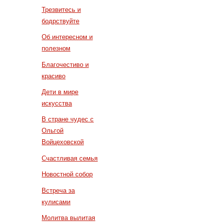
Трезвитесь и
бодрствуйте
Об интересном и
полезном
Благочестиво и
красиво
Дети в мире
искусства
В стране чудес с
Ольгой
Войцеховской
Счастливая семья
Новостной собор
Встреча за
кулисами
Молитва вылитая