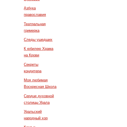
Азбука
православия
Театральная
гримерка
Следы ушедших
К юбилею Храма
на Крови
Секреты
кондитера
Моя любимая
Воскресная Школа
Сердце духовной
столицы Урала
Уральский
народный хор