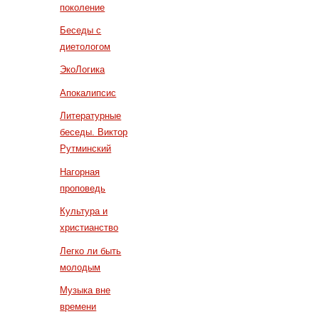
поколение
Беседы с
диетологом
ЭкоЛогика
Апокалипсис
Литературные
беседы. Виктор
Рутминский
Нагорная
проповедь
Культура и
христианство
Легко ли быть
молодым
Музыка вне
времени