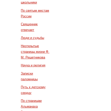
школьники
По святым местам
России
Священник
отвечает
Люди и судьбы
Неоткрытые
страницы жизни Ф.
М. Решетникова
Наука и религия
Записки
паломницы
Путь к детскому
сердцу
По страницам
Альманаха