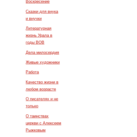
Воскресение
Сказки для внука
и внучки
Литературная
жизнь Урала в
годы ВОВ
Дела милосердия
Живые художники
Работа
Качество жизни в
любом возрасте
О писателях и не
только
О таинствах
церкви с Алексеем
Рыжковым