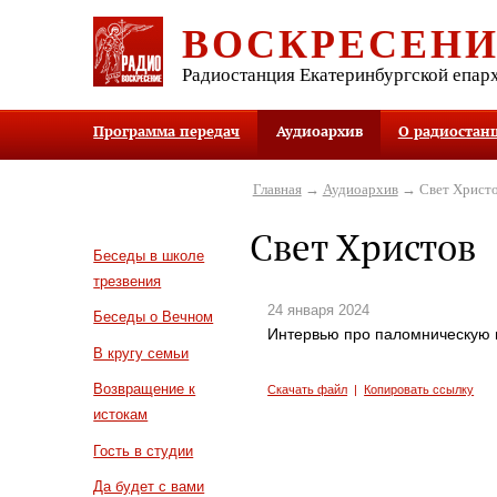
ВОСКРЕСЕН
Радиостанция Екатеринбургской епар
Программа передач
Аудиоархив
О радиостан
Главная
→
Аудиоархив
→ Свет Христ
Свет Христов
Беседы в школе
трезвения
24 января 2024
Беседы о Вечном
Интервью про паломническую 
В кругу семьи
Возвращение к
Скачать файл
|
Копировать ссылку
истокам
Гость в студии
Да будет с вами