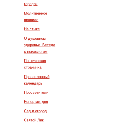
городок
Молитвенное
правило
На стыке
О душевном
здоровье. Беседа
с психологом
Поэтическая
страничка
Православный
календарь
Просветители
Репортаж дня
Сад и огород
Святой Лик