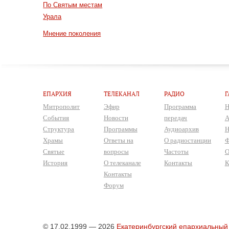
По Святым местам
Урала
Мнение поколения
ЕПАРХИЯ
ТЕЛЕКАНАЛ
РАДИО
Г
Митрополит
Эфир
Программа
Н
События
Новости
передач
А
Структура
Программы
Аудиоархив
Н
Храмы
Ответы на
О радиостанции
Ф
Святые
вопросы
Частоты
О
История
О телеканале
Контакты
К
Контакты
Форум
© 17.02.1999 — 2026
Екатеринбургский епархиальный