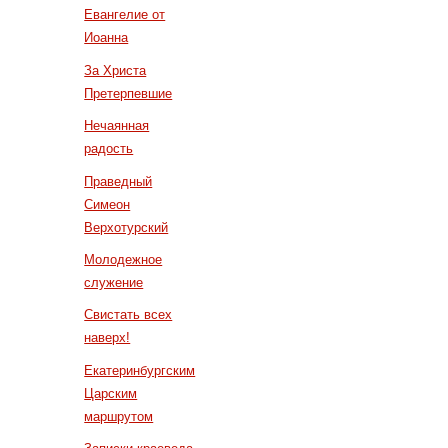
Евангелие от
Иоанна
За Христа
Претерпевшие
Нечаянная
радость
Праведный
Симеон
Верхотурский
Молодежное
служение
Свистать всех
наверх!
Екатеринбургским
Царским
маршрутом