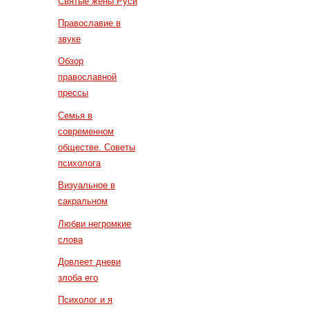
Святые жены Руси
Православие в
звуке
Обзор
православной
прессы
Семья в
современном
обществе. Советы
психолога
Визуальное в
сакральном
Любви негромкие
слова
Довлеет дневи
злоба его
Психолог и я