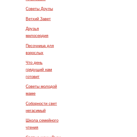
Советы Доулы
Ветхий Завет
Друзья
милосердия
Песочница для
взрослых
Что день
грядущий нам
готовит
Советы молодой
маме
Соборности свет
негасимый
Школа семейного
чтения