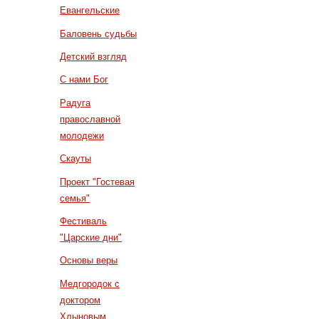
Евангельские
Баловень судьбы
Детский взгляд
С нами Бог
Радуга
православной
молодежи
Скауты
Проект "Гостевая
семья"
Фестиваль
"Царские дни"
Основы веры
Медгородок с
доктором
Хлыновым