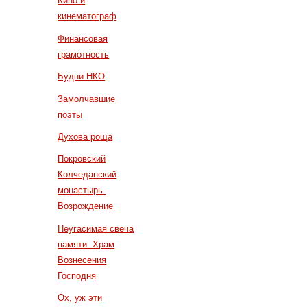
Кино и
кинематограф
Финансовая
грамотность
Будни НКО
Замолчавшие
поэты
Духова роща
Покровский
Колчеданский
монастырь.
Возрождение
Неугасимая свеча
памяти. Храм
Вознесения
Господня
Ох, уж эти