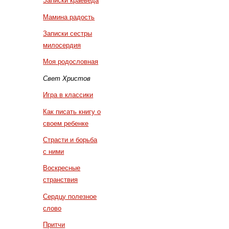
Записки краеведа
Мамина радость
Записки сестры
милосердия
Моя родословная
Свет Христов
Игра в классики
Как писать книгу о
своем ребенке
Страсти и борьба
с ними
Воскресные
странствия
Сердцу полезное
слово
Притчи