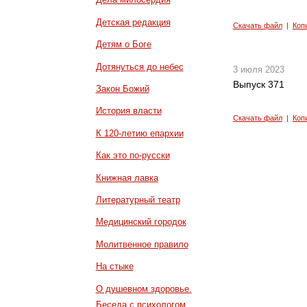
Детская редакция
Скачать файл
|
Коп
Детям о Боге
Дотянуться до небес
3 июля 2023
Выпуск 371
Закон Божий
История власти
Скачать файл
|
Коп
К 120-летию епархии
Как это по-русски
Книжная лавка
Литературный театр
Медицинский городок
Молитвенное правило
На стыке
О душевном здоровье.
Беседа с психологом