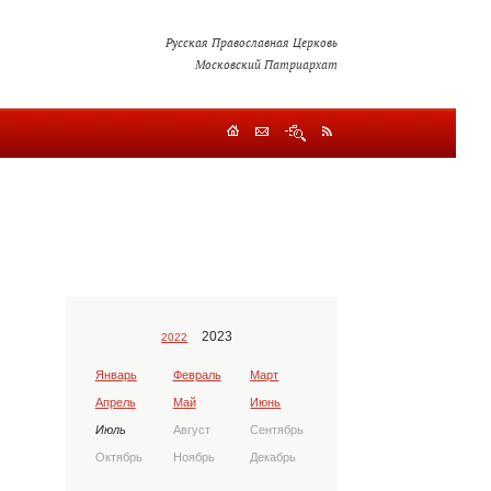
Русская Православная Церковь
Московский Патриархат
2023
2022
Январь
Февраль
Март
Апрель
Май
Июнь
Июль
Август
Сентябрь
Октябрь
Ноябрь
Декабрь