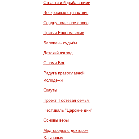
Страсти и борьба с ними
Воскресные странствия
Сердцу полезное слово
Притчи Евангельские
Баловень судьбы
Детский взгляд
С нами Бог
Радуга православной
молодежи
Скауты
Проект "Гостевая семья"
Фестиваль "Царские дни"
Основы веры
Медгородок с доктором
Хлыновым