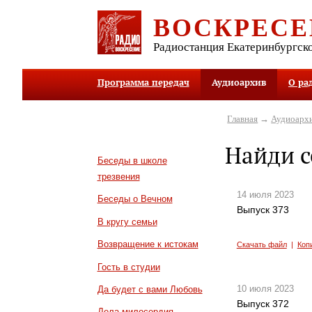
ВОСКРЕСЕ
Радиостанция Екатеринбургск
Программа передач
Аудиоархив
О ра
Главная
→
Аудиоарх
Найди с
Беседы в школе
трезвения
14 июля 2023
Беседы о Вечном
Выпуск 373
В кругу семьи
Возвращение к истокам
Скачать файл
|
Коп
Гость в студии
10 июля 2023
Да будет с вами Любовь
Выпуск 372
Дела милосердия