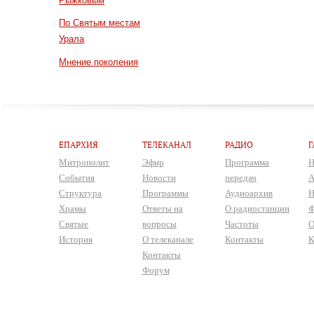
Рыжковым
По Святым местам
Урала
Мнение поколения
ЕПАРХИЯ
ТЕЛЕКАНАЛ
РАДИО
Г
Митрополит
Эфир
Программа
Н
События
Новости
передач
А
Структура
Программы
Аудиоархив
Н
Храмы
Ответы на
О радиостанции
Ф
Святые
вопросы
Частоты
О
История
О телеканале
Контакты
К
Контакты
Форум