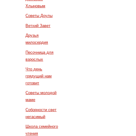
Хлыновым
Советы Доулы
Ветхий Завет
Друзья
милосердия
Песочница для
взрослых
Что день
грядущий нам
готовит
Советы молодой
маме
Соборности свет
негасимый
Школа семейного
чтения