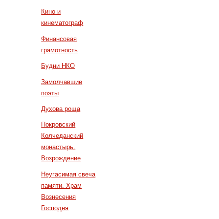
Кино и
кинематограф
Финансовая
грамотность
Будни НКО
Замолчавшие
поэты
Духова роща
Покровский
Колчеданский
монастырь.
Возрождение
Неугасимая свеча
памяти. Храм
Вознесения
Господня