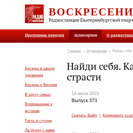
ВОСКРЕСЕН
Радиостанция Екатеринбургской епар
Программа передач
Аудиоархив
О радиостан
Главная
→
Аудиоархив
→ Найди себя. 
Найди себя. К
Беседы в школе
страсти
трезвения
Беседы о Вечном
14 июля 2023
В кругу семьи
Выпуск 373
Возвращение к
истокам
Скачать файл
|
Копировать ссы
Гость в студии
Да будет с вами