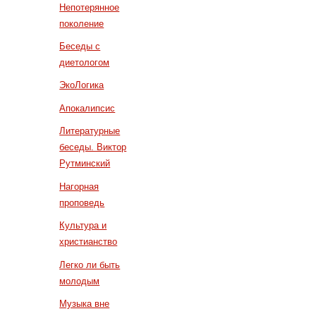
Непотерянное
поколение
Беседы с
диетологом
ЭкоЛогика
Апокалипсис
Литературные
беседы. Виктор
Рутминский
Нагорная
проповедь
Культура и
христианство
Легко ли быть
молодым
Музыка вне