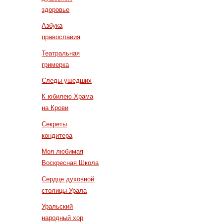
здоровье
Азбука
православия
Театральная
гримерка
Следы ушедших
К юбилею Храма
на Крови
Секреты
кондитера
Моя любимая
Воскресная Школа
Сердце духовной
столицы Урала
Уральский
народный хор