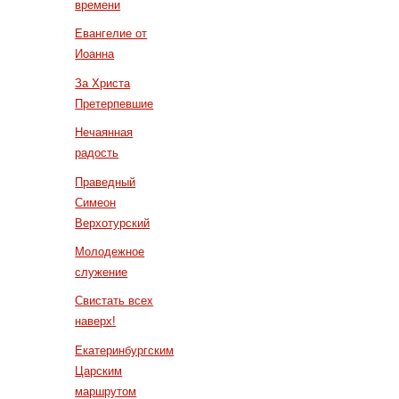
времени
Евангелие от
Иоанна
За Христа
Претерпевшие
Нечаянная
радость
Праведный
Симеон
Верхотурский
Молодежное
служение
Свистать всех
наверх!
Екатеринбургским
Царским
маршрутом