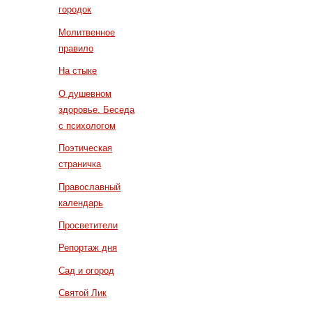
городок
Молитвенное
правило
На стыке
О душевном
здоровье. Беседа
с психологом
Поэтическая
страничка
Православный
календарь
Просветители
Репортаж дня
Сад и огород
Святой Лик