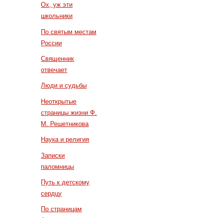
Ох, уж эти
школьники
По святым местам
России
Священник
отвечает
Люди и судьбы
Неоткрытые
страницы жизни Ф.
М. Решетникова
Наука и религия
Записки
паломницы
Путь к детскому
сердцу
По страницам