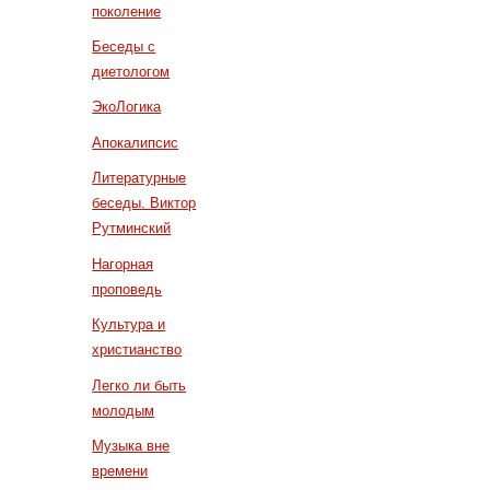
поколение
Беседы с
диетологом
ЭкоЛогика
Апокалипсис
Литературные
беседы. Виктор
Рутминский
Нагорная
проповедь
Культура и
христианство
Легко ли быть
молодым
Музыка вне
времени