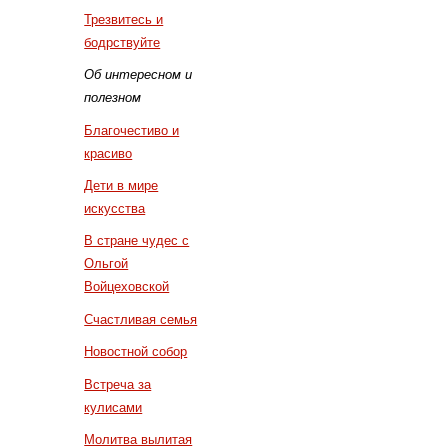
Трезвитесь и
бодрствуйте
Об интересном и
полезном
Благочестиво и
красиво
Дети в мире
искусства
В стране чудес с
Ольгой
Войцеховской
Счастливая семья
Новостной собор
Встреча за
кулисами
Молитва вылитая