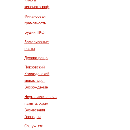
Кино и
кинематограф
Финансовая
грамотность
Будни НКО
Замолчавшие
поэты
Духова роща
Покровский
Колчеданский
монастырь.
Возрождение
Неугасимая свеча
памяти. Храм
Вознесения
Господня
Ох, уж эти