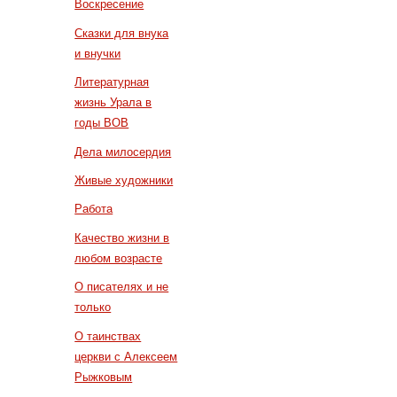
Воскресение
Сказки для внука
и внучки
Литературная
жизнь Урала в
годы ВОВ
Дела милосердия
Живые художники
Работа
Качество жизни в
любом возрасте
О писателях и не
только
О таинствах
церкви с Алексеем
Рыжковым