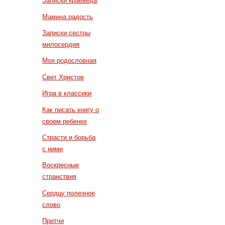
Записки краеведа
Мамина радость
Записки сестры
милосердия
Моя родословная
Свет Христов
Игра в классики
Как писать книгу о
своем ребенке
Страсти и борьба
с ними
Воскресные
странствия
Сердцу полезное
слово
Притчи