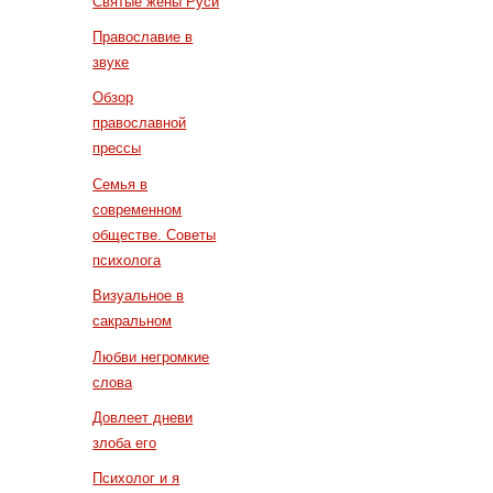
Святые жены Руси
Православие в
звуке
Обзор
православной
прессы
Семья в
современном
обществе. Советы
психолога
Визуальное в
сакральном
Любви негромкие
слова
Довлеет дневи
злоба его
Психолог и я