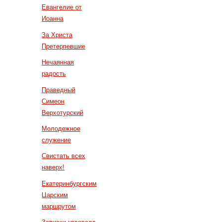
Евангелие от
Иоанна
За Христа
Претерпевшие
Нечаянная
радость
Праведный
Симеон
Верхотурский
Молодежное
служение
Свистать всех
наверх!
Екатеринбургским
Царским
маршрутом