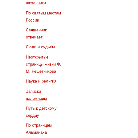
школьники
По святым местам
России
Священник
отвечает
Люди и судьбы
Неоткрытые
страницы жизни Ф.
М. Решетникова
Наука и религия
Записки
паломницы
Путь к детскому
сердцу
По страницам
Альманаха