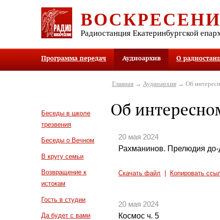
ВОСКРЕСЕН
Радиостанция Екатеринбургской епар
Программа передач
Аудиоархив
О радиостан
Главная
→
Аудиоархив
→ Об интересн
Об интересно
Беседы в школе
трезвения
20 мая 2024
Беседы о Вечном
Рахманинов. Прелюдия до-
В кругу семьи
Возвращение к
Скачать файл
|
Копировать ссы
истокам
Гость в студии
20 мая 2024
Космос ч. 5
Да будет с вами