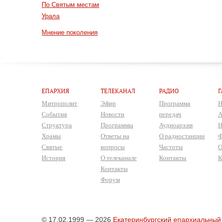
По Святым местам
Урала
Мнение поколения
ЕПАРХИЯ
ТЕЛЕКАНАЛ
РАДИО
Г
Митрополит
Эфир
Программа
Н
События
Новости
передач
А
Структура
Программы
Аудиоархив
Н
Храмы
Ответы на
О радиостанции
Ф
Святые
вопросы
Частоты
О
История
О телеканале
Контакты
К
Контакты
Форум
© 17.02.1999 — 2026
Екатеринбургский епархиальный