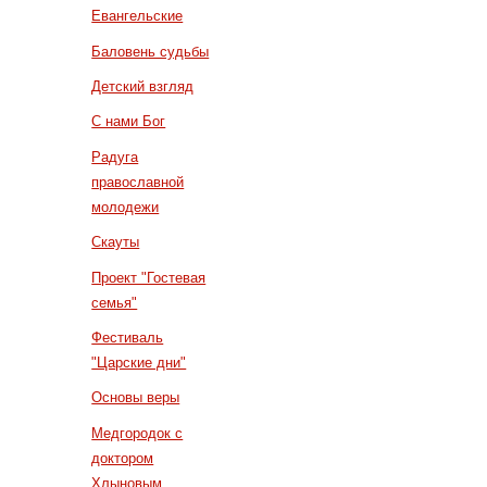
Евангельские
Баловень судьбы
Детский взгляд
С нами Бог
Радуга
православной
молодежи
Скауты
Проект "Гостевая
семья"
Фестиваль
"Царские дни"
Основы веры
Медгородок с
доктором
Хлыновым