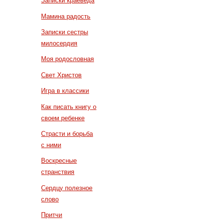
Записки краеведа
Мамина радость
Записки сестры
милосердия
Моя родословная
Свет Христов
Игра в классики
Как писать книгу о
своем ребенке
Страсти и борьба
с ними
Воскресные
странствия
Сердцу полезное
слово
Притчи