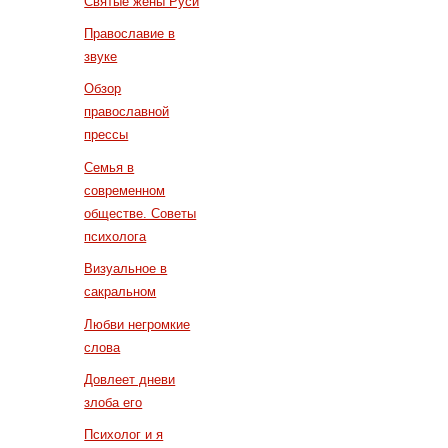
Святые жены Руси
Православие в
звуке
Обзор
православной
прессы
Семья в
современном
обществе. Советы
психолога
Визуальное в
сакральном
Любви негромкие
слова
Довлеет дневи
злоба его
Психолог и я