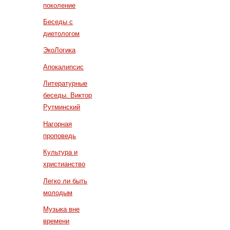
поколение
Беседы с
диетологом
ЭкоЛогика
Апокалипсис
Литературные
беседы. Виктор
Рутминский
Нагорная
проповедь
Культура и
христианство
Легко ли быть
молодым
Музыка вне
времени