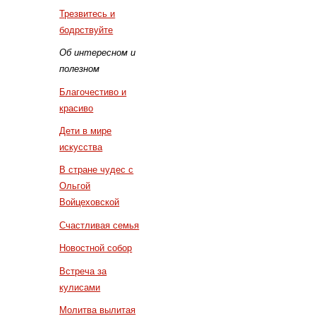
Трезвитесь и
бодрствуйте
Об интересном и
полезном
Благочестиво и
красиво
Дети в мире
искусства
В стране чудес с
Ольгой
Войцеховской
Счастливая семья
Новостной собор
Встреча за
кулисами
Молитва вылитая