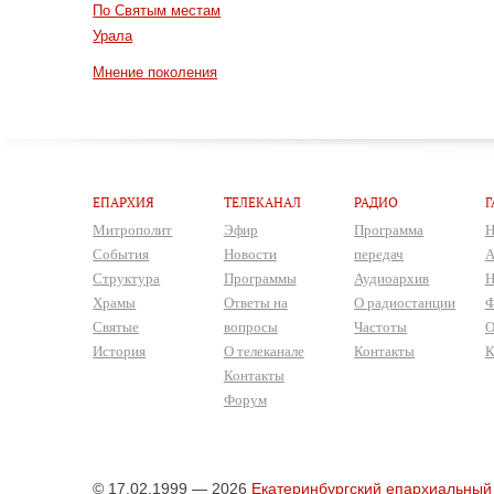
По Святым местам
Урала
Мнение поколения
ЕПАРХИЯ
ТЕЛЕКАНАЛ
РАДИО
Г
Митрополит
Эфир
Программа
Н
События
Новости
передач
А
Структура
Программы
Аудиоархив
Н
Храмы
Ответы на
О радиостанции
Ф
Святые
вопросы
Частоты
О
История
О телеканале
Контакты
К
Контакты
Форум
© 17.02.1999 — 2026
Екатеринбургский епархиальный