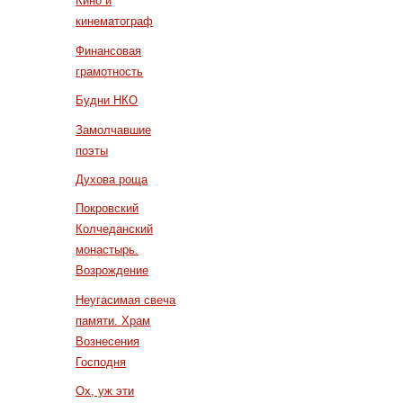
Кино и
кинематограф
Финансовая
грамотность
Будни НКО
Замолчавшие
поэты
Духова роща
Покровский
Колчеданский
монастырь.
Возрождение
Неугасимая свеча
памяти. Храм
Вознесения
Господня
Ох, уж эти