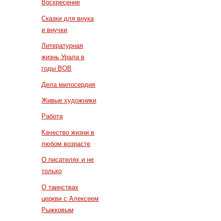
Воскресение
Сказки для внука
и внучки
Литературная
жизнь Урала в
годы ВОВ
Дела милосердия
Живые художники
Работа
Качество жизни в
любом возрасте
О писателях и не
только
О таинствах
церкви с Алексеем
Рыжковым