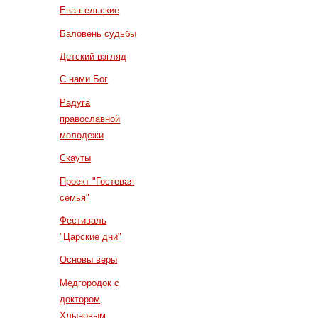
Евангельские
Баловень судьбы
Детский взгляд
С нами Бог
Радуга
православной
молодежи
Скауты
Проект "Гостевая
семья"
Фестиваль
"Царские дни"
Основы веры
Медгородок с
доктором
Хлыновым