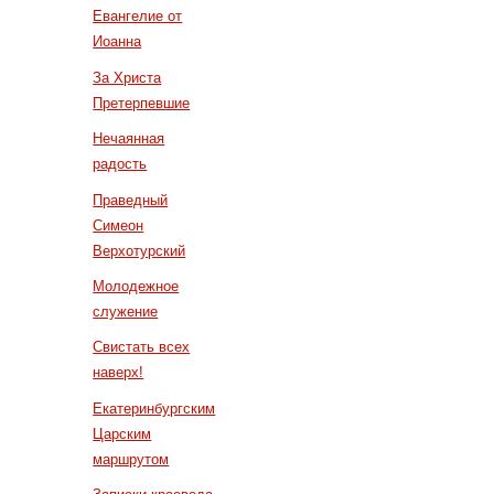
Евангелие от
Иоанна
За Христа
Претерпевшие
Нечаянная
радость
Праведный
Симеон
Верхотурский
Молодежное
служение
Свистать всех
наверх!
Екатеринбургским
Царским
маршрутом