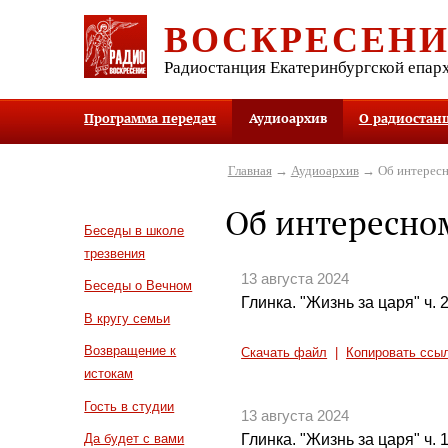
ВОСКРЕСЕН
Радиостанция Екатеринбургской епар
Программа передач
Аудиоархив
О радиостан
Главная
→
Аудиоархив
→ Об интересн
Об интересно
Беседы в школе
трезвения
13 августа 2024
Беседы о Вечном
Глинка. "Жизнь за царя" ч. 
В кругу семьи
Возвращение к
Скачать файл
|
Копировать ссы
истокам
Гость в студии
13 августа 2024
Глинка. "Жизнь за царя" ч. 
Да будет с вами