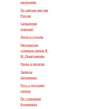
школьники
По святым местам
России
Священник
отвечает
Люди и судьбы
Неоткрытые
страницы жизни Ф.
М. Решетникова
Наука и религия
Записки
паломницы
Путь к детскому
сердцу
По страницам
Альманаха