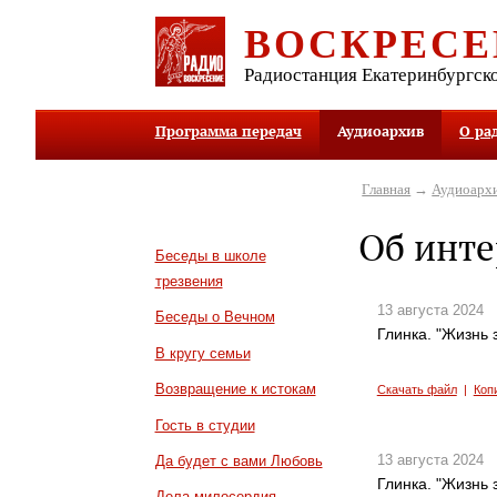
ВОСКРЕСЕ
Радиостанция Екатеринбургск
Программа передач
Аудиоархив
О ра
Главная
→
Аудиоарх
Об инте
Беседы в школе
трезвения
13 августа 2024
Беседы о Вечном
Глинка. "Жизнь з
В кругу семьи
Возвращение к истокам
Скачать файл
|
Коп
Гость в студии
13 августа 2024
Да будет с вами Любовь
Глинка. "Жизнь з
Дела милосердия