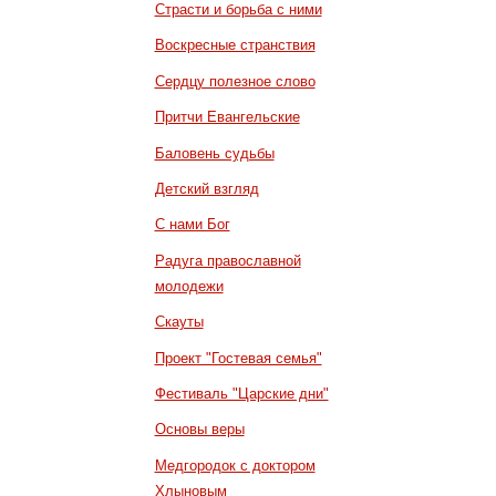
Страсти и борьба с ними
Воскресные странствия
Сердцу полезное слово
Притчи Евангельские
Баловень судьбы
Детский взгляд
С нами Бог
Радуга православной
молодежи
Скауты
Проект "Гостевая семья"
Фестиваль "Царские дни"
Основы веры
Медгородок с доктором
Хлыновым