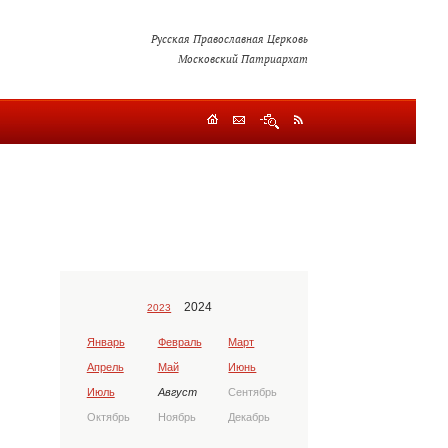
Русская Православная Церковь
Московский Патриархат
2024
2023
Январь
Февраль
Март
Апрель
Май
Июнь
Июль
Август
Сентябрь
Октябрь
Ноябрь
Декабрь