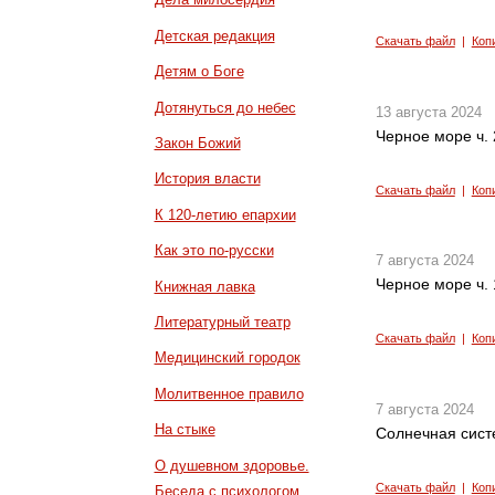
Детская редакция
Скачать файл
|
Коп
Детям о Боге
Дотянуться до небес
13 августа 2024
Черное море ч. 
Закон Божий
История власти
Скачать файл
|
Коп
К 120-летию епархии
Как это по-русски
7 августа 2024
Черное море ч. 
Книжная лавка
Литературный театр
Скачать файл
|
Коп
Медицинский городок
Молитвенное правило
7 августа 2024
На стыке
Солнечная систе
О душевном здоровье.
Скачать файл
|
Коп
Беседа с психологом