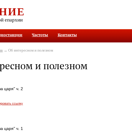
НИЕ
ой епархии
диостанции
Частоты
Контакты
ив
→ Об интересном и полезном
ресном и полезном
а царя" ч. 2
ировать ссылку
а царя" ч. 1