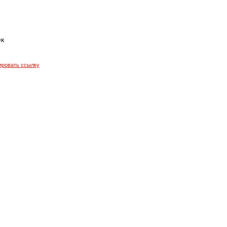
ек
ировать ссылку