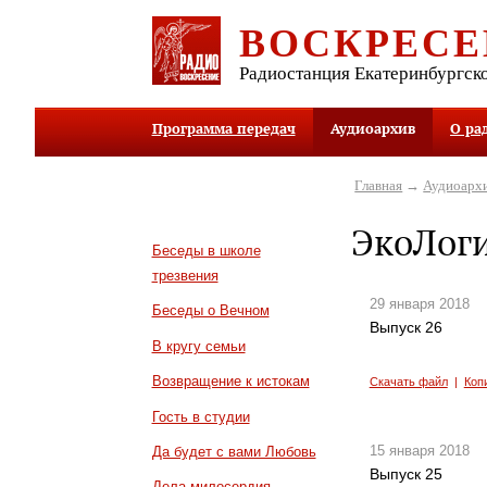
ВОСКРЕСЕ
Радиостанция Екатеринбургск
Программа передач
Аудиоархив
О ра
Главная
→
Аудиоарх
ЭкоЛог
Беседы в школе
трезвения
29 января 2018
Беседы о Вечном
Выпуск 26
В кругу семьи
Возвращение к истокам
Скачать файл
|
Коп
Гость в студии
15 января 2018
Да будет с вами Любовь
Выпуск 25
Дела милосердия