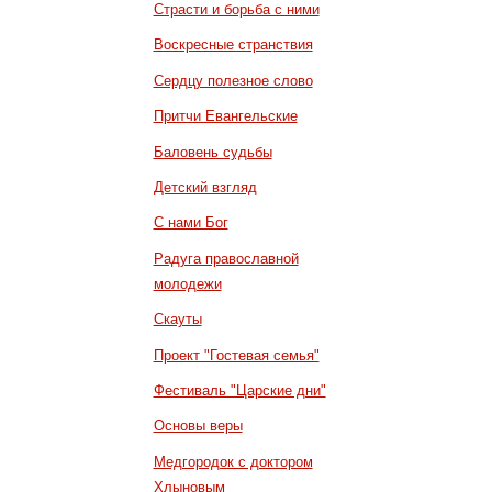
Страсти и борьба с ними
Воскресные странствия
Сердцу полезное слово
Притчи Евангельские
Баловень судьбы
Детский взгляд
С нами Бог
Радуга православной
молодежи
Скауты
Проект "Гостевая семья"
Фестиваль "Царские дни"
Основы веры
Медгородок с доктором
Хлыновым