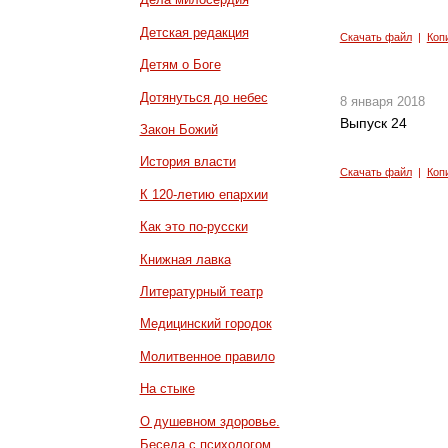
Детская редакция
Скачать файл
|
Коп
Детям о Боге
Дотянуться до небес
8 января 2018
Выпуск 24
Закон Божий
История власти
Скачать файл
|
Коп
К 120-летию епархии
Как это по-русски
Книжная лавка
Литературный театр
Медицинский городок
Молитвенное правило
На стыке
О душевном здоровье.
Беседа с психологом