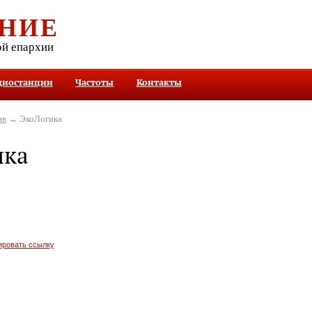
НИЕ
ой епархии
диостанции
Частоты
Контакты
ив
→ ЭкоЛогика
ика
ировать ссылку