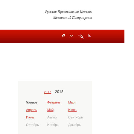
Русская Православная Церковь
Московский Патриархат
2018
2017
Январь
Февраль
Март
Апрель
Май
Июнь
Июль
Август
Сентябрь
Октябрь
Ноябрь
Декабрь