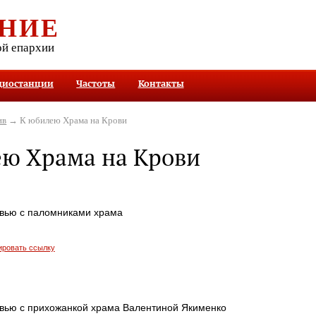
НИЕ
ой епархии
диостанции
Частоты
Контакты
ив
→ К юбилею Храма на Крови
ю Храма на Крови
рвью с паломниками храма
ировать ссылку
рвью с прихожанкой храма Валентиной Якименко