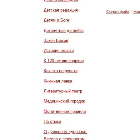
Детская редакция
Скачать файл
|
Коп
Детям о Боге
Дотянуться до небес
Закон Божий
История власти
К 120-летию епархии
Как это по-русски
Книжная лавка
Литературный театр
Медицинский городок
Молитвенное правило
На стыке
О душевном здоровье.
Беседа с психологом