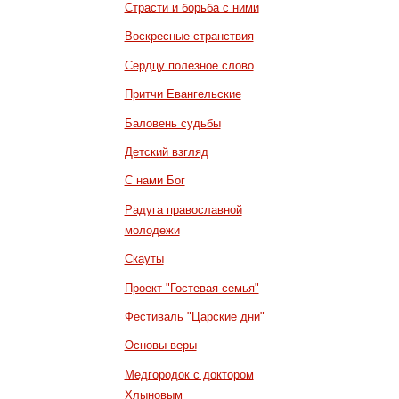
Страсти и борьба с ними
Воскресные странствия
Сердцу полезное слово
Притчи Евангельские
Баловень судьбы
Детский взгляд
С нами Бог
Радуга православной
молодежи
Скауты
Проект "Гостевая семья"
Фестиваль "Царские дни"
Основы веры
Медгородок с доктором
Хлыновым